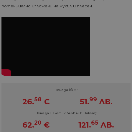
потенциално изложени на мухъл и плесен.
Цена за кв.м.:
58
99
26.
€
51.
ЛВ.
Цена за Пакет (2.34 кв.м. в Пакет):
20
65
62.
€
121.
ЛВ.