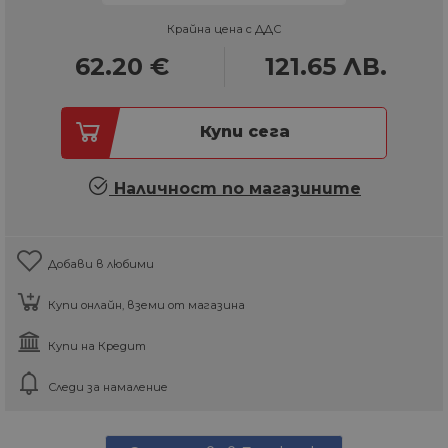
Крайна цена с ДДС
62.20
€
121.65
ЛВ.
Купи сега
Наличност по магазините
Добави в любими
Купи онлайн, вземи от магазина
Купи на Кредит
Следи за намаление