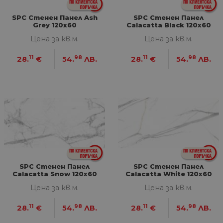
max.bg
SPC Стенен Панел Ash
SPC Стенен Панел
VISITOR_PRIVACY_METADATA
5 месеца
Та
YouTube
Grey 120x60
Calacatta Black 120x60
4
из
.youtube.com
седмици
съ
Цена за кв.м.
Цена за кв.м.
съ
по
Google Privacy Policy
из
11
98
11
98
28.
€
54.
ЛВ.
28.
€
54.
ЛВ.
по
тя
вз
със
за
съ
по
от
ра
по
на
по
ка
че
пр
се 
SPC Стенен Панел
SPC Стенен Панел
бъ
Calacatta Snow 120x60
Calacatta White 120x60
CookieScriptConsent
1 година
Та
Цена за кв.м.
Цена за кв.м.
CookieScript
се 
www.home-
ус
max.bg
11
98
11
98
28.
€
54.
ЛВ.
28.
€
54.
ЛВ.
Net
за
пр