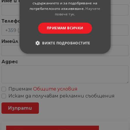
Име и фамилия
*
съдържанието и за подобряване на
потребителското изживяване.
Научете
повече тук.
Телефон
*
ПРИЕМАМ ВСИЧКИ
Имейл
*
ВИЖТЕ ПОДРОБНОСТИТЕ
СТРОГО НЕОБХОДИМИ
Адрес
СТАТИСТИЧЕСКИ
МАРКЕТИНГOВИ
Приемам
Общите условия
Искам да получавам рекламни съобщения
ФУНКЦИОНАЛНИ
НЕКЛАСИФИЦИРАНИ