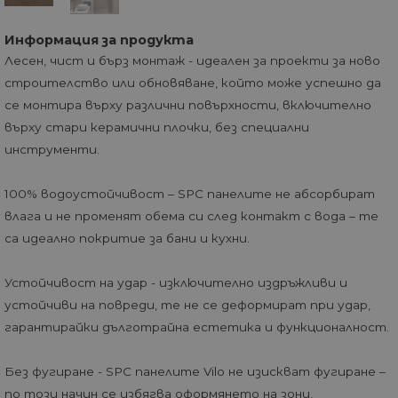
Информация за продукта
Лесен, чист и бърз монтаж - идеален за проекти за ново
строителство или обновяване, който може успешно да
се монтира върху различни повърхности, включително
върху стари керамични плочки, без специални
инструменти.
100% водоустойчивост – SPC панелите не абсорбират
влага и не променят обема си след контакт с вода – те
са идеално покритие за бани и кухни.
Устойчивост на удар - изключително издръжливи и
устойчиви на повреди, те не се деформират при удар,
гарантирайки дълготрайна естетика и функционалност.
Без фугиране - SPC панелите Vilo не изискват фугиране –
по този начин се избягва оформянето на зони,