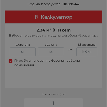
Код на продукта:
11089544
Калкулатор
2
2.34 м
в Пакет
Въведете размери на площта или обща квадратура
широчина
дължина
квадратура
или
Плюс 5% стандартна фира за правилни
помещения
Количество (пк.)