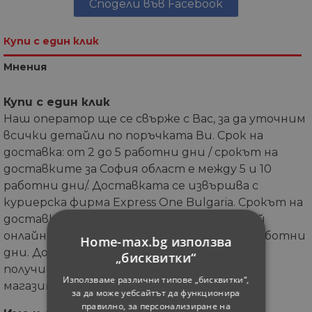
Сподели във Facebook
Купи с един клик
Мнения
Купи с един клик
Наш оператор ще се свърже с Вас, за да уточним
всички детайли по поръчката Ви. Срок на
доставка: от 2 до 5 работни дни / срокът на
доставките за София област е между 5 и 10
работни дни/. Доставката се извършва с
куриерска фирма Express One Bulgaria. Срокът на
доставка при In-Shop поръчката (Поръчай
онлайн и вземи от магазина) е от 5 до 7 работни
Home-max.bg използва
дни. Допълнителна информация може да
„бисквитки“
получите от координаторите на онлайн
Използваме различни типове „бисквитки“,
магазина.
за да може уебсайтът да функционира
правилно, за персонализиране на