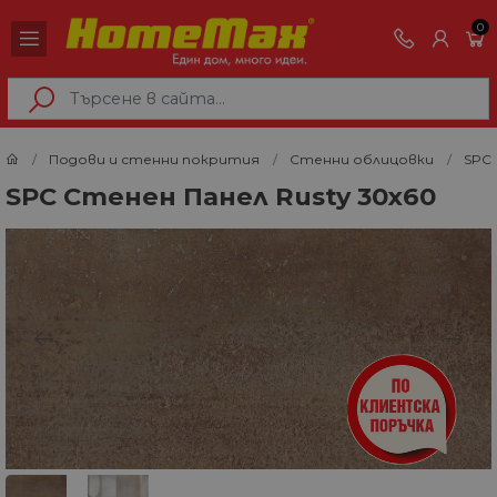
0
Подови и стенни покрития
Стенни облицовки
SPC 
SPC Стенен Панел Rusty 30x60