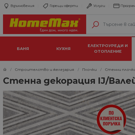
Вдъхновения
Горещи оферти
Услуги
Програм
ЕЛЕКТРОУРЕДИ И
БАНЯ
КУХНЯ
ОТОПЛЕНИЕ
Строителство и железария
Плочки
Стенни плочк
Стенна декорация IJ/Вале