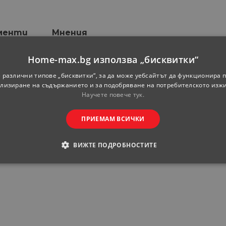
менти
Мнения
Home-max.bg използва „бисквитки“
I-во качество
 различни типове „бисквитки“, за да може уебсайтът да функционира п
лизиране на съдържанието и за подобряване на потребителското изж
Друго
Научете повече тук.
По клиентска поръчка
ПРИЕМАМ ВСИЧКИ
25x75
България
ВИЖТЕ ПОДРОБНОСТИТЕ
ОДИМИ
СТАТИСТИЧЕСКИ
МАРКЕТИНГOВИ
РАНИ