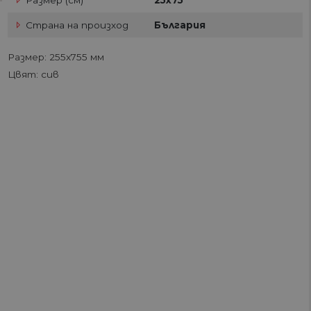
Размер (см)
25x75
Страна на произход
България
Размер: 255x755 мм
Цвят: сив