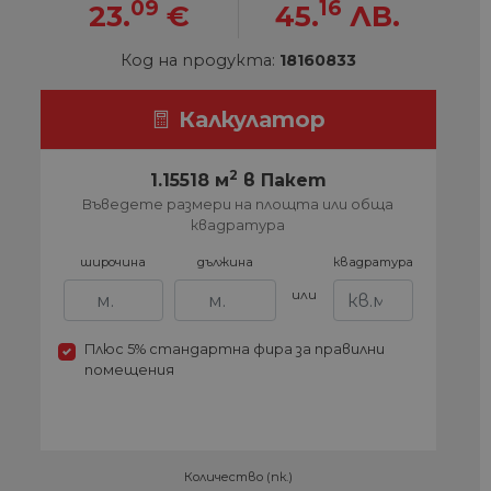
09
16
23.
€
45.
ЛВ.
Код на продукта:
18160833
Калкулатор
2
1.15518 м
в Пакет
Въведете размери на площта или обща
квадратура
широчина
дължина
квадратура
или
Плюс 5% стандартна фира за правилни
помещения
Количество (пк.)