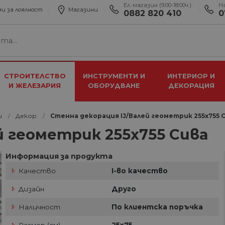
Ел. магазин (9:00-18:00ч.):
Н
и за лоялност
Магазини
0882 820 410
0
СТРОИТЕЛСТВО
ИНСТРУМЕНТИ И
ИНТЕРИОР И
И ЖЕЛЕЗАРИЯ
ОБОРУДВАНЕ
ДЕКОРАЦИЯ
и
Декор
Стенна декорация IJ/Валей геометрик 255x755 
й геометрик 255x755 Сива
Информация за продукта
Качество
I-во качество
Дизайн
Друго
Наличност
По клиентска поръчка