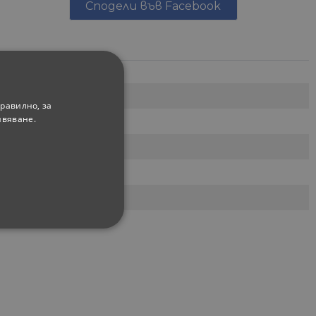
Сподели във Facebook
равилно, за
ивяване.
ФУНКЦИОНАЛНИ