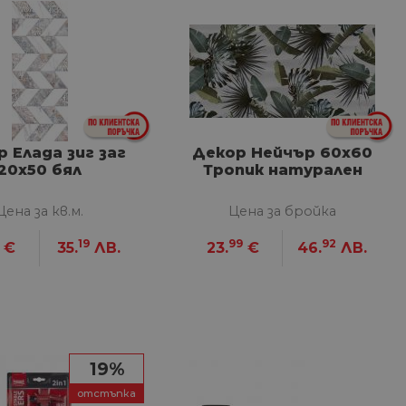
сифицирани
изане и управление на
между хората и ботовете.
 Елада зиг заг
Декор Нейчър 60x60
лидни отчети за
20х50 бял
Тропик натурален
Цена за кв.м.
Цена за бройка
19
99
92
€
35.
ЛВ.
23.
€
46.
ЛВ.
ъгласието на потребителя
йствие със сайта. Той
 отношение на различни
арантира, че техните
k.bg, за да запомни
на посетителите.
19%
отстъпка