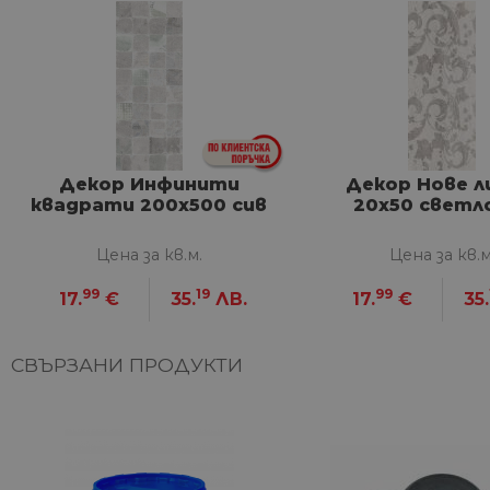
Строго не
Строго необходимите биск
акаунта. Уебсайтът не мож
Име
__cf_bm
Декор Инфинити
Декор Нове 
квадрати 200x500 сив
20х50 светл
G_ENABLED_IDPS
Цена за кв.м.
Цена за кв.м
99
19
99
17.
€
35.
ЛВ.
17.
€
35.
VISITOR_PRIVACY_METAD
Google Privacy Poli
СВЪРЗАНИ ПРОДУКТИ
CookieScriptConsent