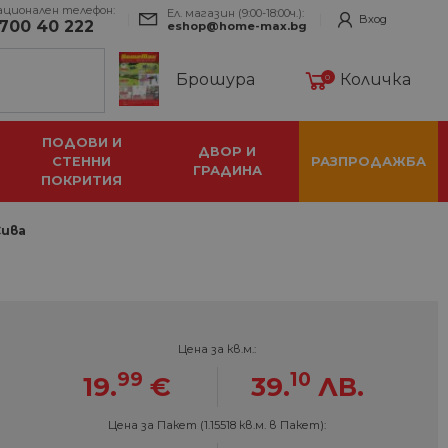
ационален телефон:
Ел. магазин (9:00-18:00ч.):
Вход
700 40 222
eshop@home-max.bg
Брошура
Количка
0
ПОДОВИ И
ДВОР И
СТЕННИ
РАЗПРОДАЖБА
ГРАДИНА
ПОКРИТИЯ
Сива
Цена за кв.м.:
99
10
19.
€
39.
ЛВ.
Цена за Пакет (1.15518 кв.м. в Пакет):