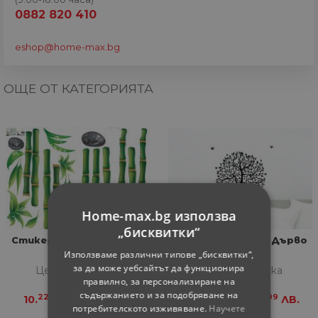
0882 820 410
eshop@home-max.bg
ОЩЕ ОТ КАТЕГОРИЯТА
Home-max.bg използва
„бисквитки“
Стикер за стена 120x90
Стикер за стена Дърво
см
50x70 см
Използваме различни типове „бисквитки“,
за да може уебсайтът да функционира
Цена за бройка
Цена за бройка
правилно, за персонализиране на
съдържанието и за подобряване на
22
99
71
99
10.
€
19.
ЛВ.
9.
€
18.
ЛВ.
потребителското изживяване.
Научете