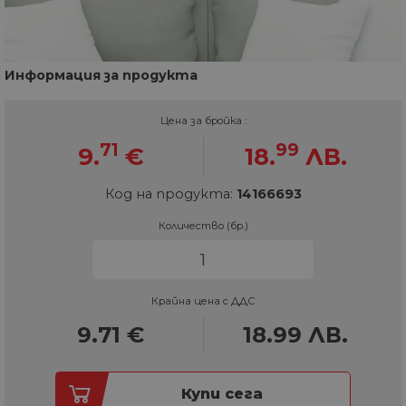
Информация за продукта
Цена за бройка :
71
99
9.
€
18.
ЛВ.
Код на продукта:
14166693
Количество (бр.)
Крайна цена с ДДС
9.71
€
18.99
ЛВ.
Купи сега