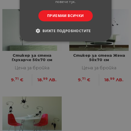
повече тук.
ПРИЕМАМ ВСИЧКИ
ВИЖТЕ ПОДРОБНОСТИТЕ
СТРОГО НЕОБХОДИМИ
Стикер за стена
Стикер за стена Жена
СТАТИСТИЧЕСКИ
Глухарче 50x70 см
50x70 см
Цена за бройка
Цена за бройка
МАРКЕТИНГOВИ
71
99
71
99
9.
€
18.
ЛВ.
9.
€
18.
ЛВ.
ФУНКЦИОНАЛНИ
НЕКЛАСИФИЦИРАНИ
Строго необходими
Статистически