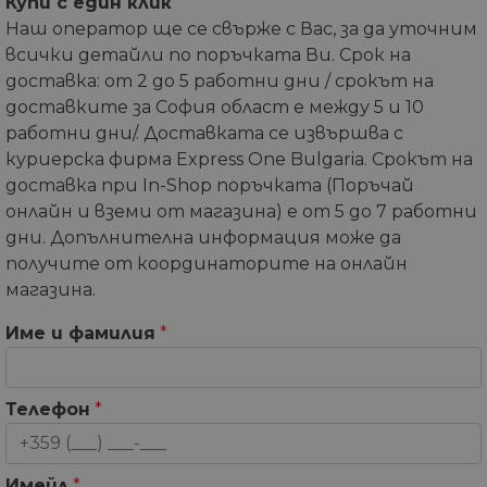
Купи с един клик
Наш оператор ще се свърже с Вас, за да уточним
всички детайли по поръчката Ви. Срок на
доставка: от 2 до 5 работни дни / срокът на
доставките за София област е между 5 и 10
работни дни/. Доставката се извършва с
куриерска фирма Express One Bulgaria. Срокът на
доставка при In-Shop поръчката (Поръчай
онлайн и вземи от магазина) е от 5 до 7 работни
дни. Допълнителна информация може да
получите от координаторите на онлайн
магазина.
Име и фамилия
*
Телефон
*
Имейл
*