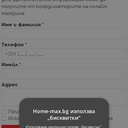
получите от координаторите на онлайн
магазина.
Име и фамилия
*
Телефон
*
Имейл
*
Адрес
Home-max.bg използва
Приемам
Общите условия
„бисквитки“
Искам да получавам рекламни съобщения
Използваме различни типове „бисквитки“,