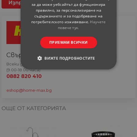
за да може уебсайтът да функционира
правилно, за персонализиране на
съдържанието и за подобряване на
потребителското изживяване.
Научете
повече тук.
ПРИЕМАМ ВСИЧКИ
Свържете се с онлайн сътрудник
ВИЖТЕ ПОДРОБНОСТИТЕ
Всеки ден
(9.00-18.00 часа)
СТРОГО НЕОБХОДИМИ
0882 820 410
СТАТИСТИЧЕСКИ
eshop@home-max.bg
МАРКЕТИНГOВИ
ОЩЕ ОТ КАТЕГОРИЯТА
ФУНКЦИОНАЛНИ
НЕКЛАСИФИЦИРАНИ