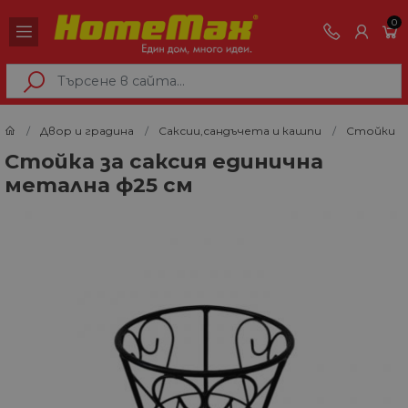
0
Двор и градина
Саксии,сандъчета и кашпи
Стойки
Стойка за саксия единична
метална ф25 см