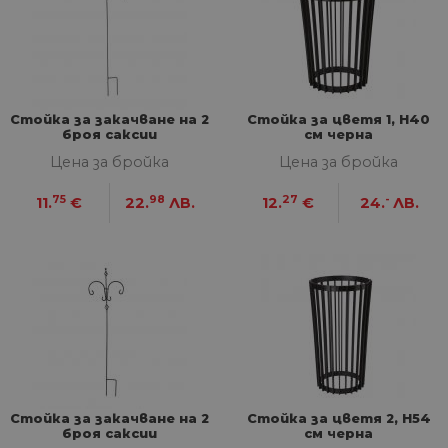
Строго необходими
Статистически
Маркетингoви
Функционални
Стойка за закачване на 2
Стойка за цветя 1, Н40
Некласифицирани
броя саксии
см черна
Цена за бройка
Цена за бройка
Строго необходимите бисквитки позволяват
основната функционалност на уебсайта, като
потребителско влизане и управление на
75
98
27
-
11.
€
22.
ЛВ.
12.
€
24.
ЛВ.
акаунта. Уебсайтът не може да се използва
правилно без строго необходими бисквитки.
Доставчик
/
Валиден
Име
Оп
Домейн
до
__cf_bm
29
Та
Cloudflare
минути
из
Inc.
57
ра
.onesignal.com
секунди
ме
бот
от 
уеб
пр
от
Стойка за закачване на 2
Стойка за цветя 2, Н54
из
броя саксии
см черна
те