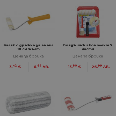
Валяк с дръжка за емайл
Бояджийски комплект 5
10 см жълт
части
Цена за бройка
Цена за бройка
42
69
80
99
3.
€
6.
ЛВ.
13.
€
26.
ЛВ.