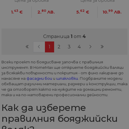
Цена за бройка
Цена за бройка
съ
по
43
80
62
99
Google Privacy Policy
из
1.
€
2.
ЛВ.
5.
€
10.
ЛВ.
по
тя
вз
със
за
съ
Страница
1
от
4
по
от
(current)
(current)
(current)
(current)
1
2
3
4
ра
по
на
по
Всеки проект по боядисване започва с правилния
ка
инструмент. В HomeMax ще откриете бояджийски валяци
че
пр
за всякакви повърхности и покрития - от фино лакиране до
се 
нанасяне на
фасадни бои
и
шпакловки
. Подбраните модели
бъ
обхващат различни материали, размери и конструкции, така
CookieScriptConsent
1 година
Та
CookieScript
че да отговорят както на нуждите на домашни ремонти,
се 
www.home-
така и на по-натоварени професионални дейности.
ус
max.bg
Net
Как да изберете
за
пр
за 
правилния бояджийски
"б
по