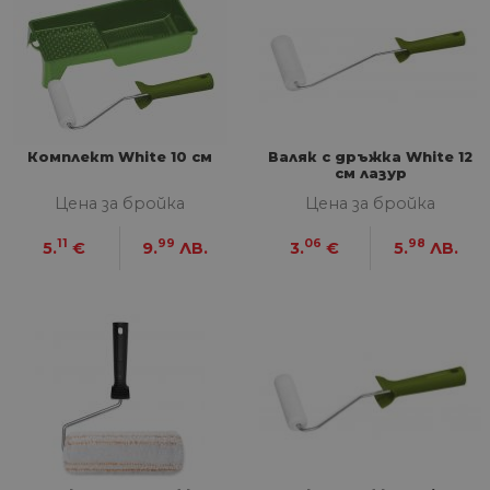
Комплект White 10 см
Валяк с дръжка White 12
см лазур
Цена за бройка
Цена за бройка
11
99
06
98
5.
€
9.
ЛВ.
3.
€
5.
ЛВ.