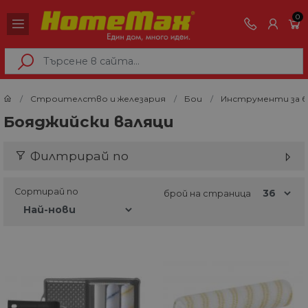
0
Строителство и железария
Бои
Инструменти за б
Бояджийски валяци
Филтрирай по
Сортирай по
брой на страница