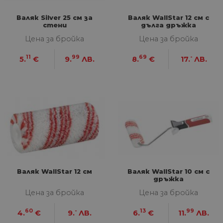
Валяк Silver 25 см за
Валяк WallStar 12 см с
стени
дълга дръжка
Цена за бройка
Цена за бройка
11
99
69
-
5.
€
9.
ЛВ.
8.
€
17.
ЛВ.
Валяк WallStar 12 см
Валяк WallStar 10 см с
дръжка
Цена за бройка
Цена за бройка
60
-
13
99
4.
€
9.
ЛВ.
6.
€
11.
ЛВ.