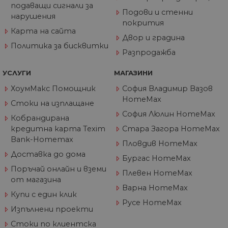
актуализация на
подаващи сигнали за
по-често
Подови и стенни
нарушения
използваната
покрития
услуга за анализ 
Карта на сайта
Google. Тази
Двор и градина
бисквитка се
Политика за бисквитки
използва за
Разпродажба
разграничаване 
уникални
потребители чре
УСЛУГИ
МАГАЗИНИ
присвояване на
произволно
ХоумМакс Помощник
София Владимир Вазов
генериран номе
като
HomeMax
Стоки на изплащане
идентификатор н
клиента. Той се
София Люлин HomeMax
Кобрандирана
включва във вся
заявка за страни
кредитна карта Texim
Стара Загора HomeMax
в даден сайт и се
Bank-Homemax
използва за
Пловдив HomeMax
изчисляване на
данни за
Доставка до дома
Бургас HomeMax
посетители, сеси
кампании за
Поръчай онлайн и вземи
Плевен HomeMax
отчетите за анал
от магазина
на сайтовете.
Варна HomeMax
Купи с един клик
__utma
1 година
Това е една от
Google
Русе HomeMax
1 месец
четирите основн
LLC
Изпълнени проекти
бисквитки,
.home-
зададени от
max.bg
Стоки по клиентска
услугата Google