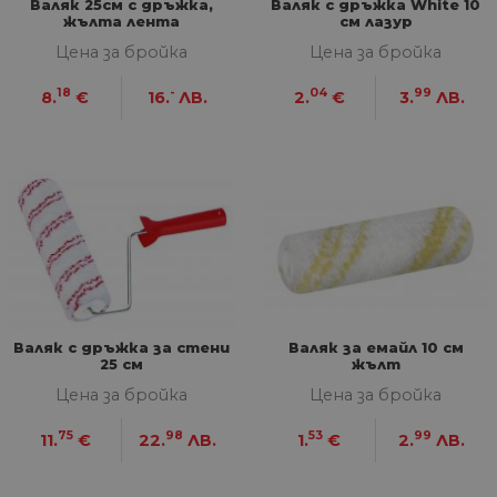
Валяк 25см с дръжка,
Валяк с дръжка White 10
жълта лента
см лазур
Цена за бройка
Цена за бройка
18
-
04
99
8.
€
16.
ЛВ.
2.
€
3.
ЛВ.
Валяк с дръжка за стени
Валяк за емайл 10 см
25 см
жълт
Цена за бройка
Цена за бройка
75
98
53
99
11.
€
22.
ЛВ.
1.
€
2.
ЛВ.