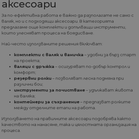
аксесоари
трафик към сайта
така че Google
Analytics може да
каже на
За по-ефективна работа е важно да разполагате не само с
собствениците н
валяк, но и с подходящи аксесоари. В категорията
сайта откъде са
предлагаме още комплекти и допълващи инструменти,
дошли
посетителите пр
които улесняват процеса на боядисване.
пристигането им
сайта. Бисквитка
Най-често използваните решения включват:
има живот от 6
месеца и се
актуализира все
комплекти с валяк и ваничка
– удобни за бърз старт
път, когато данн
на проекта;
се изпращат до
Google Analytics.
валяци с дръжка
– осигуряват по-добър контрол и
комфорт;
_gid
1 ден
Тази бисквитка е
Google
резервни ролки
– позволяват лесна подмяна при
зададена от Goog
LLC
Analytics. Той
различни бои;
.home-
съхранява и
max.bg
инструменти за почистване
– удължават живота
актуализира
на валяка;
уникална стойно
за всяка посетен
контейнери за съхранение
– предпазват ролките
страница и се
между отделните етапи на работа.
използва за
отчитане и
Използването на правилните аксесоари подобрява както
проследяване на
показванията на
качеството на нанасяне, така и цялостната организация на
страницата.
процеса.
_gat_UA-
.home-
55
Това е бисквитка