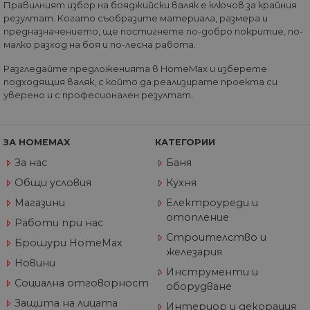
60811516-1
max.bg
секунди
тип шаблон,
Правилният избор на бояджийски валяк е ключов за крайния
зададена от Goog
резултат. Когато съобразите материала, размера и
Analytics, където
предназначението, ще постигнете по-добро покритие, по-
елементът на
шаблона в имет
малко разход на боя и по-лесна работа.
съдържа уникал
идентификацион
Разгледайте предложенията в HomeMax и изберете
номер на акаунт
или уебсайта, за
подходящия валяк, с който да реализирате проекта си
който се отнася.
уверено и с професионален резултат.
Това е вариация 
бисквитката _gat,
която се използв
за ограничаване
количеството
ЗА HOMEMAX
КАТЕГОРИИ
данни, записани 
Google на
За нас
Баня
уебсайтове с гол
трафик.
Общи условия
Кухня
_ga_J9P1896266
.home-
1 година
Тази бисквитка с
Магазини
Електроуреди и
max.bg
1 месец
използва от Goog
отопление
Analytics за
Работи при нас
запазване на
състоянието на
Строителство и
Брошури HomeMax
сесията.
железария
Новини
_ga
1 година
Името на тази
Google
Инструменти и
1 месец
бисквитка е
LLC
Социална отговорност
свързано с Googl
оборудване
.home-
Universal Analytic
max.bg
Защита на лицата
което е значител
Интериор и декорация