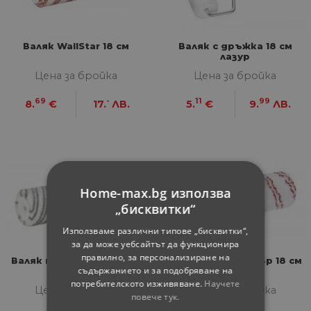
Валяк WallStar 18 см
Валяк с дръжка 18 см
лазур
Цена за бройка
Цена за бройка
69
-
11
99
8.
€
17.
ЛВ.
5.
€
9.
ЛВ.
Home-max.bg използва
„бисквитки“
Използваме различни типове „бисквитки“,
за да може уебсайтът да функционира
правилно, за персонализиране на
Валяк полиестер 18 см х
Валяк микрофибър 18 см
съдържанието и за подобряване на
12 мм
8 мм
потребителското изживяване.
Научете
Цена за бройка
Цена за бройка
повече тук.