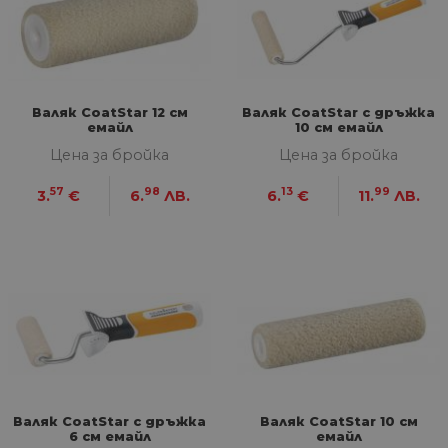
Валяк CoatStar 12 см
Валяк CoatStar с дръжка
емайл
10 см емайл
Цена за бройка
Цена за бройка
57
98
13
99
3.
€
6.
ЛВ.
6.
€
11.
ЛВ.
Валяк CoatStar с дръжка
Валяк CoatStar 10 см
6 см емайл
емайл