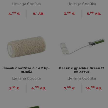
Цена за бройка
Цена за бройка
60
-
06
98
4.
€
9.
ЛВ.
3.
€
5.
ЛВ.
Валяк CoatStar 6 см 2 бр.
Валяк с дръжка Green 12
емайл
см лазур
Цена за бройка
Цена за бройка
55
99
66
98
2.
€
4.
ЛВ.
7.
€
14.
ЛВ.