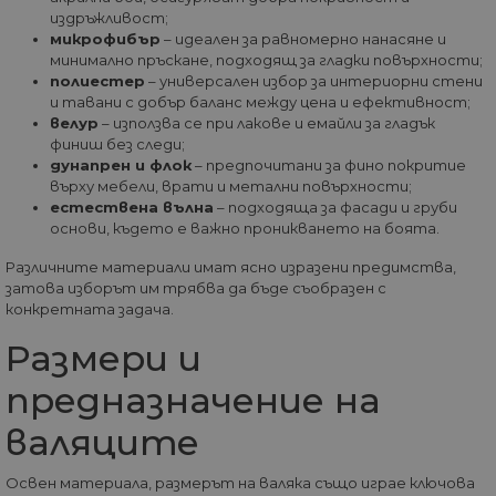
собствениците н
собственос
издръжливост;
уебсайтове да
Google), за
проследяват
микрофибър
– идеален за равномерно нанасяне и
определи 
поведението на
браузърът
минимално пръскане, подходящ за гладки повърхности;
посетителите и д
посетителя
измерват
полиестер
– универсален избор за интериорни стени
уебсайта
ефективността н
и тавани с добър баланс между цена и ефективност;
поддържа
сайта. Той не се
бисквитки.
велур
– използва се при лакове и емайли за гладък
използва в
повечето сайтове
финиш без следи;
_fbp
2 месеца
Използва с
Meta Platform
но е настроен да
дунапрен и флок
– предпочитани за фино покритие
4
Facebook з
Inc.
позволява
седмици
доставяне 
.home-max.bg
върху мебели, врати и метални повърхности;
оперативна
поредица 
съвместимост с п
естествена вълна
– подходяща за фасади и груби
рекламни
старата версия н
основи, където е важно проникването на боята.
продукти, 
кода на Google
наддаване 
Analytics, известе
реално вр
като Urchin. В те
Различните материали имат ясно изразени предимства,
трети стра
по-стари версии
затова изборът им трябва да бъде съобразен с
рекламода
това беше
конкретната задача.
използвано в
_gcl_au
2 месеца
Тази бискв
Google LLC
комбинация с
4
задава от
.home-max.bg
бисквитката __u
Размери и
седмици
Doubleclick
за идентифицир
предостав
на нови сесии /
информаци
предназначение на
посещения за
това как
завръщащи се
крайният
посетители. Кога
валяците
потребите
се използва от
използва
Google Analytics,
уебсайта и
това винаги е
реклама, к
Освен материала, размерът на валяка също играе ключова
бисквитка на
крайният