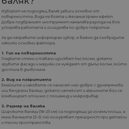
валяк?
Изборът на подходящ валяк зависи основно от
повърхността, вида на боята и желания краен ефект.
Доставчик
/
Валиден
Име
Описание
Добре подбраният инструмент намалява разхода на боя,
Домейн
Доставчик
Валиден
до
Име
Описание
ускорява работата и осигурява по-добро покритие.
Доставчик
/
Домейн
Валиден
до
Име
Описание
__Secure-
.youtube.com
5 месеца
/
Домейн
до
ROLLOUT_TOKEN
4
GeneralAppGenSession
.home-
4
Тази
За да направите информиран избор, е важно да съобразите
седмици
max.bg
седмици
бисквитка с
__utmb
29
Това е една от
Google
Доставчик
/
Валиден
няколко основни фактора:
Име
Описание
2 дни
използва за
минути
четирите основн
LLC
Домейн
до
управление
55
бисквитки,
.home-
на сесиите
секунди
зададени от
1. Тип на повърхността
max.bg
YSC
Сесия
Тази бискв
Google LLC
на
услугата Google
настроена 
Гладките стени и тавани изискват къс косъм, докато
.youtube.com
потребител
Analytics, която
YouTube з
грубите фасади и мазилки се нуждаят от дълъг косъм, който
на уебсайта
позволява на
проследяв
собствениците н
достига в дълбочина.
прегледи 
уебсайтове да
вградени
проследяват
видеоклип
2. Вид на покритието
поведението на
посетителите и д
Емайлите и лаковете се нанасят най-добре с дунапренови
VISITOR_INFO1_LIVE
5 месеца
Тази бискв
Google LLC
измерват
или велурени валяци, докато латексът и акрилните бои се
4
настроена 
.youtube.com
ефективността н
седмици
Youtube, за
комбинират отлично с полиамид и микрофибър.
сайта. Тази
следи
бисквитка опред
предпочит
нови сесии и
3. Размер на валяка
на
посещения и
потребител
Широките валяци (18–25 см) са подходящи за големи площи, а
изтича след 30
видеоклип
мини валяците (5–12 см) осигуряват прецизност при детайли
минути.
Youtube,
Бисквитката се
и тесни пространства.
вградени в
актуализира все
сайтове; т
път, когато данн