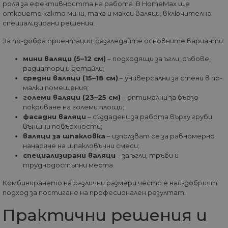
сесията, която се
роля за ефективността на работа. В HomeMax ще
потребите
унищожава, кога
да е видял
откриете както мини, така и макси валяци, включително
потребителят
да посети
затвори браузър
специализирани решения.
посочения
си. Следователно
уебсайт.
когато се разгле
За по-добра ориентация, разгледайте основните варианти:
като постоянна
бисквитка,
вероятно е да е
мини валяци (5–12 см)
– подходящи за ъгли, ръбове,
различна
радиатори и детайли;
технология за
средни валяци (15–18 см)
– универсални за стени в по-
настройка на
бисквитката.
малки помещения;
големи валяци (23–25 см)
– оптимални за бързо
__utmz
5 месеца
Това е една от
Google
покриване на големи площи;
4
четирите основн
LLC
седмици
„бисквитки“,
фасадни валяци
– създадени за работа върху груби
.home-
зададени от
max.bg
външни повърхности;
услугата Google
валяци за шпакловка
– използват се за равномерно
Analytics, която
позволява на
нанасяне на шпакловъчни смеси;
собствениците н
специализирани валяци
– за ъгли, тръби и
уебсайтове да
труднодостъпни места.
проследяват
показателя за
поведение на
Комбинирането на различни размери често е най-добрият
посетителите за
подход за постигане на професионален резултат.
ефективността н
сайта. Тази
бисквитка
Практични решения и
идентифицира
източника на