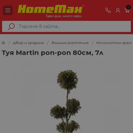
0
Двор и градина
Външни растения
Иглолистни храс
Туя Martin pon-pon 80см, 7л