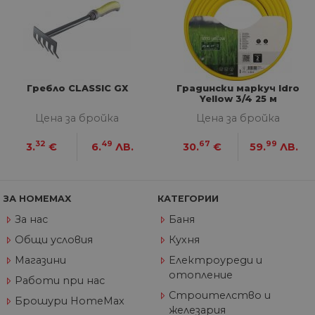
__cf_bm
29
Та
Cloudflare
минути
из
Inc.
57
ра
.onesignal.com
секунди
ме
бот
от 
уеб
пр
от
Гребло CLASSIC GX
Градински маркуч Idro
из
Yellow 3/4 25 м
те
Цена за бройка
Цена за бройка
G_ENABLED_IDPS
1 година
Изп
Google LLC
1 месец
вл
.www.home-
max.bg
32
49
67
99
3.
€
6.
ЛВ.
30.
€
59.
ЛВ.
VISITOR_PRIVACY_METADATA
5 месеца
Та
YouTube
4
из
.youtube.com
седмици
съ
съ
ЗА HOMEMAX
КАТЕГОРИИ
по
Google Privacy Policy
из
За нас
Баня
по
тя
Общи условия
Кухня
вз
със
Магазини
Електроуреди и
за
съ
отопление
Работи при нас
по
от
Строителство и
Брошури HomeMax
ра
железария
по