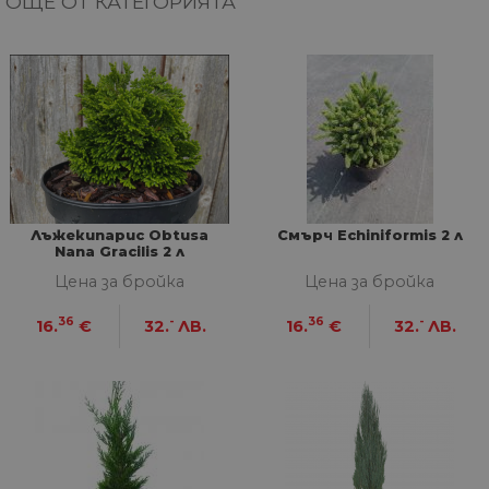
ОЩЕ ОТ КАТЕГОРИЯТА
Лъжекипарис Obtusa
Смърч Echiniformis 2 л
Nana Gracilis 2 л
Цена за бройка
Цена за бройка
36
-
36
-
16.
€
32.
ЛВ.
16.
€
32.
ЛВ.