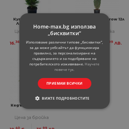
Купресокипарис
Юниперус Blue Arrow 12л
Лейландии, 3л
Home-max.bg използва
Цена за бройка
Цена за бройка
„бисквитки“
Използваме различни типове „бисквитки“,
36
-
40
99
16.
€
32.
ЛВ.
18.
€
35.
ЛВ.
за да може уебсайтът да функционира
правилно, за персонализиране на
съдържанието и за подобряване на
потребителското изживяване.
Научете
повече тук.
ПРИЕМАМ ВСИЧКИ
ВИЖТЕ ПОДРОБНОСТИТЕ
Кедър Хималайски
СТРОГО НЕОБХОДИМИ
Цена за бройка
СТАТИСТИЧЕСКИ
40
99