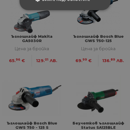
СТРОГО НЕОБХОДИМИ
СТАТИСТИЧЕСКИ
Ъглошлайф Makita
Ъглошлайф Bosch Blue
МАРКЕТИНГOВИ
GA5030R
GWS 750-125
Цена за бройка
Цена за бройка
ФУНКЦИОНАЛНИ
96
01
99
89
65.
€
129.
ЛВ.
69.
€
136.
ЛВ.
НЕКЛАСИФИЦИРАНИ
Строго необходими
Статистически
Маркетингoви
Функционални
Некласифицирани
Строго необходимите бисквитки позволяват
Ъглошлайф Bosch Blue
Безчетков ъглошлайф
основната функционалност на уебсайта, като
GWS 750 - 125 S
Status SA125BLE