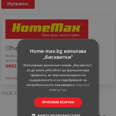
Свържете се с онлайн сътрудник
Home-max.bg използва
„бисквитки“
Всеки ден
(9.00-18.00 часа)
Използваме различни типове „бисквитки“,
0882 820 410
за да може уебсайтът да функционира
правилно, за персонализиране на
eshop@home-max.bg
съдържанието и за подобряване на
потребителското изживяване.
Научете
повече тук.
ОЩЕ ОТ КАТЕГОРИЯТА
ПРИЕМАМ ВСИЧКИ
ВИЖТЕ ПОДРОБНОСТИТЕ