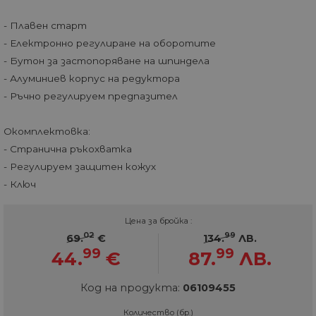
- Плавен старт
- Електронно регулиране на оборотите
- Бутон за застопоряване на шпиндела
- Алуминиев корпус на редуктора
- Ръчно регулируем предпазител
Окомплектовка:
- Странична ръкохватка
- Регулируем защитен кожух
- Ключ
Цена за бройка :
02
99
69.
€
134.
ЛВ.
99
99
44.
€
87.
ЛВ.
Код на продукта:
06109455
Количество (бр.)