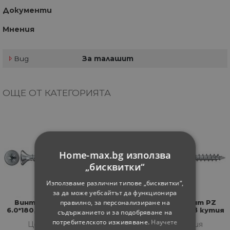
Документи
Мнения
Вид
За талашит
ОЩЕ ОТ КАТЕГОРИЯТА
Home-max.bg използва
„бисквитки“
Използваме различни типове „бисквитки“,
за да може уебсайтът да функционира
правилно, за персонализиране на
Винт за талашит PZ
Винт за талашит PZ
6.0*180, 100 броя в кутия
6.0*200, 100 броя в кутия
съдържанието и за подобряване на
потребителското изживяване.
Научете
Цена за кутия
Цена за кутия