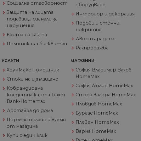
4
из
Социална отговорност
.youtube.com
оборудване
седмици
съ
съ
Защита на лицата
Интериор и декорация
по
подаващи сигнали за
Google Privacy Policy
из
Подови и стенни
по
нарушения
тя
покрития
вз
Карта на сайта
със
Двор и градина
за
Политика за бисквитки
съ
Разпродажба
по
от
ра
УСЛУГИ
МАГАЗИНИ
по
на
ХоумМакс Помощник
София Владимир Вазов
по
HomeMax
ка
Стоки на изплащане
че
София Люлин HomeMax
пр
Кобрандирана
се 
кредитна карта Texim
Стара Загора HomeMax
бъ
Bank-Homemax
Пловдив HomeMax
CookieScriptConsent
1 година
Та
CookieScript
се 
www.home-
Доставка до дома
Бургас HomeMax
ус
max.bg
Net
Поръчай онлайн и вземи
за
Плевен HomeMax
от магазина
пр
за 
Варна HomeMax
"б
Купи с един клик
по
Русе HomeMax