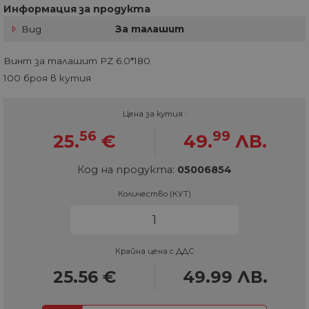
Информация за продукта
Вид
За талашит
Винт за талашит PZ 6.0*180
100 броя в кутия
Цена за кутия :
56
99
25.
€
49.
ЛВ.
Код на продукта:
05006854
Количество (КУТ)
Крайна цена с ДДС
25.56
€
49.99
ЛВ.