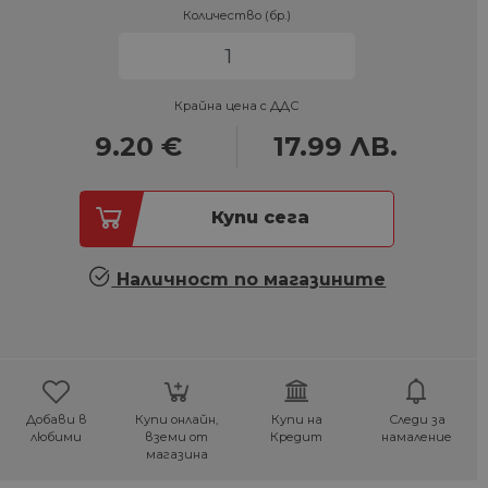
Количество (бр.)
Крайна цена с ДДС
9.20
€
17.99
ЛВ.
Купи сега
Наличност по магазините
Добави в
Купи онлайн,
Купи на
Следи за
любими
вземи от
Кредит
намаление
магазина