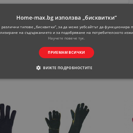
Home-max.bg използва „бисквитки“
 различни типове „бисквитки“, за да може уебсайтът да функционира п
лизиране на съдържанието и за подобряване на потребителското изж
Научете повече тук.
ПРИЕМАМ ВСИЧКИ
ВИЖТЕ ПОДРОБНОСТИТЕ
ОДИМИ
СТАТИСТИЧЕСКИ
МАРКЕТИНГOВИ
РАНИ
обходими
Статистически
Маркетингoви
Функционални
Некла