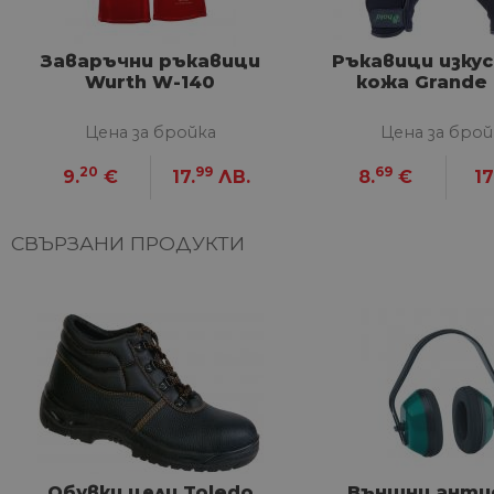
Строго необходимите биск
акаунта. Уебсайтът не мож
Заваръчни ръкавици
Ръкавици изку
Име
Wurth W-140
кожа Grande
__cf_bm
Цена за бройка
Цена за брой
20
99
69
9.
€
17.
ЛВ.
8.
€
17
G_ENABLED_IDPS
СВЪРЗАНИ ПРОДУКТИ
VISITOR_PRIVACY_METAD
Google Privacy Poli
CookieScriptConsent
Име
Дост
Име
Име
__Secure-ROLLOUT_TOKE
/
До
До
Име
Обувки цели Toledo
Външни анти
До