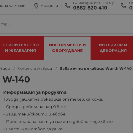
Ел. магазин (9:00-18:00ч.):
Н
и за лоялност
Магазини
0882 820 410
0
СТРОИТЕЛСТВО
ИНСТРУМЕНТИ И
ИНТЕРИОР И
И ЖЕЛЕЗАРИЯ
ОБОРУДВАНЕ
ДЕКОРАЦИЯ
авици
Кожени ръкавици
Заваръчни ръкавици Wurth W-140
 W-140
Информация за продукта
Твърда защитна ръкавица от телешка кожа.
- Средна дебелина над 0.9 мм
- Защитени/скрити шевове
- Проектирана част за палец с двойно подгъване
- Еластичен отвор за ръка