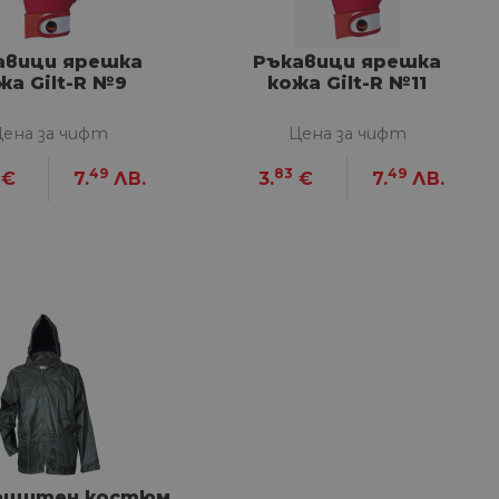
изане и управление на
авици ярешка
Ръкавици ярешка
жа Gilt-R №9
кожа Gilt-R №11
между хората и ботовете.
лидни отчети за
ена за чифт
Цена за чифт
49
83
49
€
7.
ЛВ.
3.
€
7.
ЛВ.
ъгласието на потребителя
йствие със сайта. Той
 отношение на различни
арантира, че техните
k.bg, за да запомни
на посетителите.
Описание
ащитен костюм