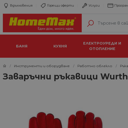
Вдъхновения
Горещи оферти
Услуги
Програм
ЕЛЕКТРОУРЕДИ И
БАНЯ
КУХНЯ
ОТОПЛЕНИЕ
Инструменти и оборудване
Работно облекло
Рък
Заваръчни ръкавици Wurth