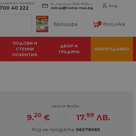
ационален телефон:
Ел. магазин (9:00-18:00ч.):
Вход
700 40 222
eshop@home-max.bg
Брошура
Количка
0
ПОДОВИ И
ДВОР И
СТЕННИ
РАЗПРОДАЖБА
ГРАДИНА
ПОКРИТИЯ
Цена за бройка :
20
99
9.
€
17.
ЛВ.
Код на продукта:
06078065