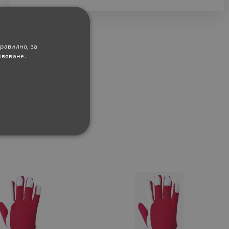
равилно, за
ивяване.
ФУНКЦИОНАЛНИ
сифицирани