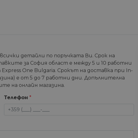
 всички детайли по поръчката Ви. Срок на
тавките за София област е между 5 и 10 работни
Express One Bulgaria. Срокът на доставка при In-
зина) е от 5 до 7 работни дни. Допълнителна
те на онлайн магазина.
Телефон
*