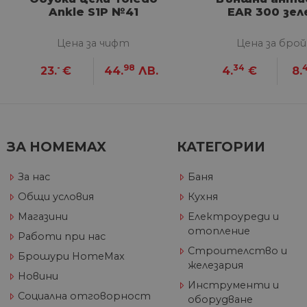
__utmb
GeneralAppGenSession
Goog
Ankle S1P №41
EAR 300 зел
YSC
LLC
Go
.hom
.y
max.
Цена за чифт
Цена за брой
VISITOR_INFO1_LIVE
Go
.y
-
98
34
23.
€
44.
ЛВ.
4.
€
8.
_ga_32J9YV418P
.hom
IDE
Go
max.
.do
__utmc
Goog
LLC
test_cookie
Go
ЗА HOMEMAX
КАТЕГОРИИ
.hom
.do
max.
За нас
Баня
_fbp
Me
Inc
Общи условия
Кухня
.h
Магазини
Електроуреди и
_gcl_au
Go
__utmz
отопление
Goog
.h
Работи при нас
LLC
Строителство и
.hom
Брошури HomeMax
max.
железария
Новини
Инструменти и
Социална отговорност
оборудване