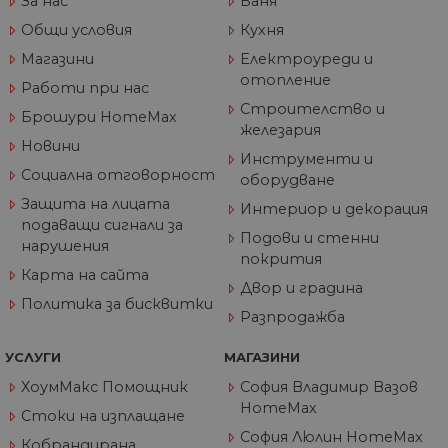
За нас
Баня
съ
по
Общи условия
Кухня
от
ра
Магазини
Електроуреди и
по
на
отопление
Работи при нас
по
ка
Строителство и
Брошури HomeMax
че
железария
пр
Новини
се 
Инструменти и
бъ
Социална отговорност
оборудване
CookieScriptConsent
1 година
Та
CookieScript
Защита на лицата
се 
www.home-
Интериор и декорация
ус
max.bg
подаващи сигнали за
Net
Подови и стенни
нарушения
за
покрития
пр
за 
Карта на сайта
Двор и градина
"б
по
Политика за бисквитки
Разпродажба
УСЛУГИ
МАГАЗИНИ
ХоумМакс Помощник
София Владимир Вазов
Доставчик
/
Валиден
Име
Описание
HomeMax
Домейн
Доставчик
Валиден
до
Стоки на изплащане
Име
Описание
Доставчик
/
Домейн
Валиден
до
Име
Описание
София Люлин HomeMax
__Secure-
.youtube.com
5 месеца
/
Домейн
до
Кобрандирана