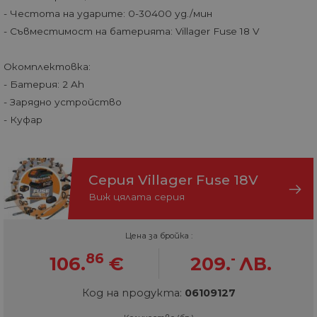
- Честота на ударите: 0-30400 уд./мин
- Съвместимост на батерията: Villager Fuse 18 V
Окомплектовка:
- Батерия: 2 Ah
- Зарядно устройство
- Куфар
Серия Villager Fuse 18V
Виж цялата серия
Цена за бройка :
86
-
106.
€
209.
ЛВ.
Код на продукта:
06109127