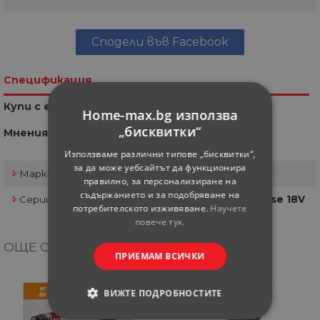
Сподели във Facebook
Спецификация
Купи с един клик
Home-max.bg използва
„бисквитки“
Мнения
Използваме различни типове „бисквитки“,
за да може уебсайтът да функционира
Марка
VILLAGER
правилно, за персонализиране на
съдържанието и за подобряване на
Серии акумулаторни семейства
Villager Fuse 18V
потребителското изживяване.
Научете
повече тук.
ОЩЕ ОТ КАТЕГОРИЯТА
ПРИЕМАМ ВСИЧКИ
ВИЖТЕ ПОДРОБНОСТИТЕ