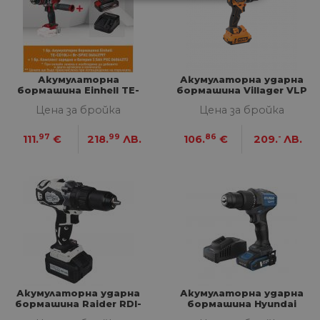
СТРОГО НЕОБХОДИМИ
СТАТИСТИЧЕСКИ
МАРКЕТИНГOВИ
Акумулаторна
Акумулаторна ударна
бормашина Einhell TE-
бормашина Villager VLP
CD18Li-i Br-SPXC
5121 - 2BCB
ФУНКЦИОНАЛНИ
Цена за бройка
Цена за бройка
97
99
86
-
НЕКЛАСИФИЦИРАНИ
111.
€
218.
ЛВ.
106.
€
209.
ЛВ.
Строго необходими
Статистически
Маркетингoви
Функционални
Некласифицирани
Строго необходимите бисквитки позволяват
основната функционалност на уебсайта, като
Акумулаторна ударна
Акумулаторна ударна
потребителско влизане и управление на
бормашина Raider RDI-
бормашина Hyundai
акаунта. Уебсайтът не може да се използва
CDB03W 20V
HD20X-60TT
правилно без строго необходими бисквитки.