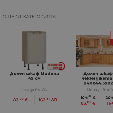
НЕКЛАСИФИЦИ
ОЩЕ ОТ КАТЕГОРИЯТА
Строго не
Строго необходимите биск
акаунта. Уебсайтът не мож
Име
__cf_bm
Долен шкаф Modena
Долен шкаф 
45 см
чекмеджета
G_ENABLED_IDPS
В40х44.5х82
Цена за бройка
Цена за брой
VISITOR_PRIVACY_METAD
81
104.
€
204
Google Privacy Poli
99
31
82.
€
162.
ЛВ.
85
83.
€
16