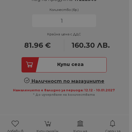
Количество (бр.)
Крайна цена с ДДС
81.96
€
160.30
ЛВ.
Купи сега
Наличност по магазините
Намалението е валидно за периода: 12.12 - 10.01.2027
* До изчерпване на количествата
Добави в
Купи онлайн,
Купи на
Следи за