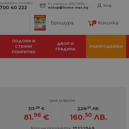
ационален телефон:
Ел. магазин (9:00-18:00ч.):
Вход
700 40 222
eshop@home-max.bg
Брошура
Количка
0
ПОДОВИ И
ДВОР И
СТЕННИ
РАЗПРОДАЖБА
ГРАДИНА
ПОКРИТИЯ
Цена за бройка :
09
01
117.
€
229.
ЛВ.
96
30
81.
€
160.
ЛВ.
Код на продукта:
17222549