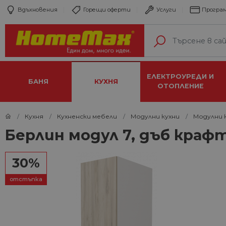
Вдъхновения
Горещи оферти
Услуги
Програм
ЕЛЕКТРОУРЕДИ И
БАНЯ
КУХНЯ
ОТОПЛЕНИЕ
Кухня
Кухненски мебели
Модулни кухни
Модулни к
Берлин модул 7, дъб краф
30%
отстъпка