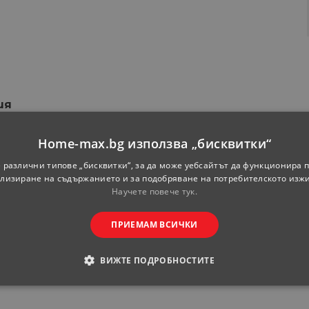
ия
Home-max.bg използва „бисквитки“
Берлин
 различни типове „бисквитки“, за да може уебсайтът да функционира п
лизиране на съдържанието и за подобряване на потребителското изж
Универсален
Научете повече тук.
40
ПРИЕМАМ ВСИЧКИ
58
199
ВИЖТЕ ПОДРОБНОСТИТЕ
Дъб крафт сив
ОДИМИ
СТАТИСТИЧЕСКИ
МАРКЕТИНГOВИ