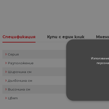
Спецификация
Купи с един клик
Мнен
Серия
Използваме
персона
Разположение
Широчина см
Дълбочина см
Височина см
Цвят
СТРОГО НЕОБХ