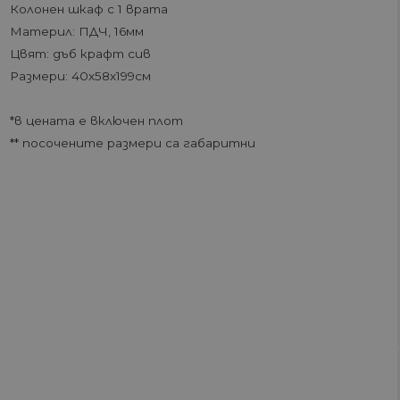
Колонен шкаф с 1 врата
Материл: ПДЧ, 16мм
Цвят: дъб крафт сив
Размери: 40х58х199см
*в цената е включен плот
** посочените размери са габаритни