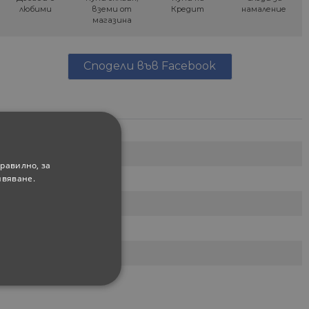
любими
вземи от
Кредит
намаление
магазина
Сподели във Facebook
равилно, за
ивяване.
ФУНКЦИОНАЛНИ