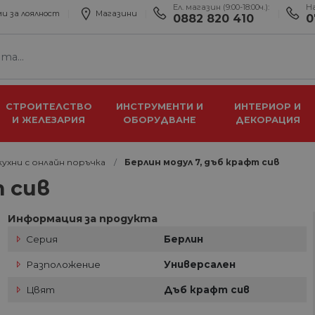
Ел. магазин (9:00-18:00ч.):
Н
и за лоялност
Магазини
0882 820 410
0
СТРОИТЕЛСТВО
ИНСТРУМЕНТИ И
ИНТЕРИОР И
И ЖЕЛЕЗАРИЯ
ОБОРУДВАНЕ
ДЕКОРАЦИЯ
ухни с онлайн поръчка
Берлин модул 7, дъб крафт сив
т сив
Информация за продукта
Серия
Берлин
Разположение
Универсален
Цвят
Дъб крафт сив