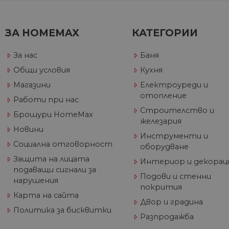
CookieScriptConsent
ЗА HOMEMAX
КАТЕГОРИИ
Име
За нас
Баня
Дост
Име
Име
__Secure-ROLLOUT_TOKE
/
До
До
Общи условия
Кухня
Име
До
__utmb
GeneralAppGenSession
Goog
Магазини
Електроуреди и
YSC
LLC
Go
отопление
.hom
.y
Работи при нас
max.
Строителство и
VISITOR_INFO1_LIVE
Go
Брошури HomeMax
.y
железария
Новини
Инструменти и
Социална отговорност
оборудване
_ga_32J9YV418P
.hom
IDE
Go
max.
.do
Защита на лицата
Интериор и декорац
__utmc
Goog
подаващи сигнали за
Подови и стенни
LLC
test_cookie
Go
нарушения
.hom
.do
покрития
max.
Карта на сайта
Двор и градина
Политика за бисквитки
_fbp
Me
Разпродажба
Inc