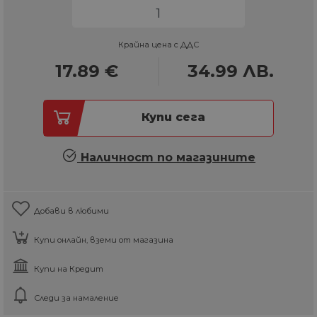
Крайна цена с ДДС
17.89
€
34.99
ЛВ.
Купи сега
Наличност по магазините
Добави в любими
Купи онлайн, вземи от магазина
Купи на Кредит
Следи за намаление