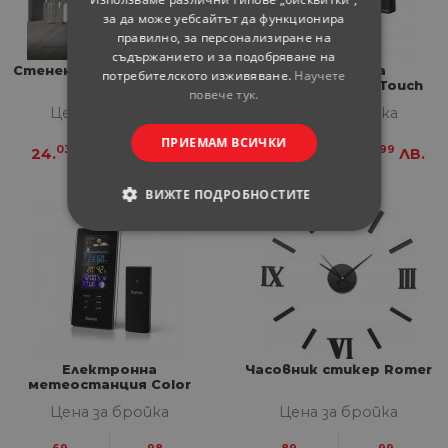
за да може уебсайтът да функционира
правилно, за персонализиране на
съдържанието и за подобряване на
Стенен часовник Вкъщи
Електронна
потребителското изживяване.
Научете
метеостанция Touch
повече тук.
Цена за бройка
Цена за бройка
ПРИЕМАМ ВСИЧКИ
03
-
56
99
24.
€
47.
ЛВ.
25.
€
49.
ЛВ.
ВИЖТЕ ПОДРОБНОСТИТЕ
СТРОГО НЕОБХОДИМИ
СТАТИСТИЧЕСКИ
МАРКЕТИНГOВИ
Електронна
Часовник стикер Romer
ФУНКЦИОНАЛНИ
метеостанция Color
Edge
Цена за бройка
Цена за бройка
НЕКЛАСИФИЦИРАНИ