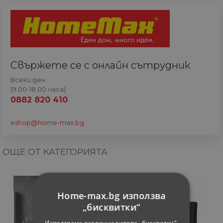
Свържете се с онлайн сътрудник
Всеки ден
(9.00-18.00 часа)
0882 820 410
eshop@home-max.bg
ОЩЕ ОТ КАТЕГОРИЯТА
Home-max.bg използва
„бисквитки“
Използваме различни типове „бисквитки“,