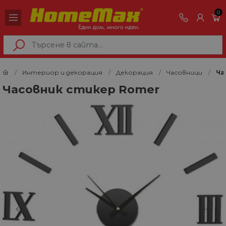
0
Интериор и декорация
Декорация
Часовници
Ча
Часовник стикер Romer