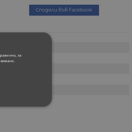
Сподели във Facebook
EL-BI
равилно, за
Tuna fix
ивяване.
Димер
Бял
Tuna Fix
ФУНКЦИОНАЛНИ