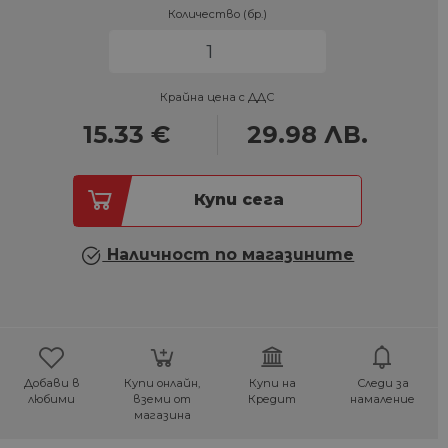
Количество (бр.)
Крайна цена с ДДС
15.33
€
29.98
ЛВ.
Купи сега
Наличност по магазините
Добави в
Купи онлайн,
Купи на
Следи за
любими
вземи от
Кредит
намаление
магазина