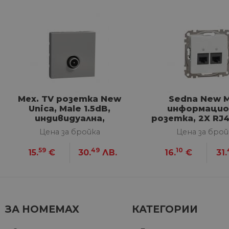
Строго не
Строго необходимите биск
акаунта. Уебсайтът не мож
Име
Мех. TV розетка New
Sedna New М
__cf_bm
Unica, Male 1.5dB,
информацио
индивидуална,
розетка, 2X RJ4
алуминий
cat.5E, бя
Цена за бройка
Цена за брой
G_ENABLED_IDPS
59
49
10
15.
€
30.
ЛВ.
16.
€
31.
VISITOR_PRIVACY_METAD
Google Privacy Poli
ЗА HOMEMAX
КАТЕГОРИИ
CookieScriptConsent