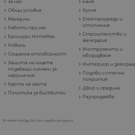
За нас
Баня
Общи условия
Кухня
Име
Магазини
Електроуреди и
Дост
Име
Име
__Secure-ROLLOUT_TOKE
/
До
До
отопление
Име
Работи при нас
До
__utmb
GeneralAppGenSession
Goog
Строителство и
Брошури HomeMax
YSC
LLC
Go
железария
.hom
.y
Новини
max.
Инструменти и
VISITOR_INFO1_LIVE
Go
Социална отговорност
оборудване
.y
Защита на лицата
Интериор и декорац
подаващи сигнали за
_ga_32J9YV418P
.hom
IDE
Go
Подови и стенни
нарушения
max.
.do
покрития
Карта на сайта
__utmc
Goog
Двор и градина
LLC
test_cookie
Go
Политика за бисквитки
.hom
.do
Разпродажба
max.
_fbp
Me
Inc
.h
© Home-Max.bg. Всички права запазени.
_gcl_au
Go
__utmz
Goog
.h