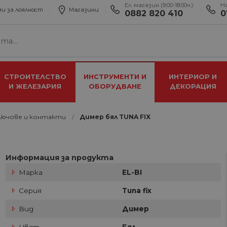
Ел. магазин (9:00-18:00ч.):
Н
и за лоялност
Магазини
0882 820 410
0
СТРОИТЕЛСТВО
ИНСТРУМЕНТИ И
ИНТЕРИОР И
И ЖЕЛЕЗАРИЯ
ОБОРУДВАНЕ
ДЕКОРАЦИЯ
лючове и контакти
Димер бял TUNA FIX
Информация за продукта
Марка
EL-BI
Серия
Tuna fix
Вид
Димер