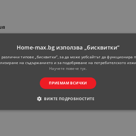
ия
Home-max.bg използва „бисквитки“
 различни типове „бисквитки“, за да може уебсайтът да функционира п
лизиране на съдържанието и за подобряване на потребителското изж
Научете повече тук.
ПРИЕМАМ ВСИЧКИ
ВИЖТЕ ПОДРОБНОСТИТЕ
ОДИМИ
СТАТИСТИЧЕСКИ
МАРКЕТИНГOВИ
РАНИ