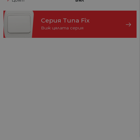
Цвят
Бял
Серия Tuna Fix
Виж цялата серия