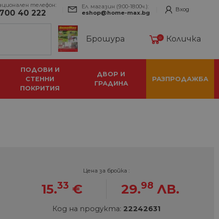
ационален телефон:
Ел. магазин (9:00-18:00ч.):
Вход
700 40 222
eshop@home-max.bg
Брошура
Количка
0
ПОДОВИ И
ДВОР И
СТЕННИ
РАЗПРОДАЖБА
ГРАДИНА
ПОКРИТИЯ
Цена за бройка :
33
98
15.
€
29.
ЛВ.
Код на продукта:
22242631