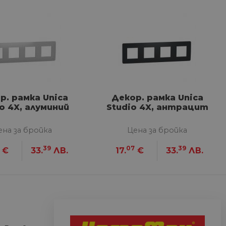
сифицирани
изане и управление на
р. рамка Unica
Декор. рамка Unica
между хората и ботовете.
лидни отчети за
o 4X, алуминий
Studio 4X, антрацит
ена за бройка
Цена за бройка
39
07
39
€
33.
ЛВ.
17.
€
33.
ЛВ.
ъгласието на потребителя
йствие със сайта. Той
 отношение на различни
арантира, че техните
k.bg, за да запомни
на посетителите.