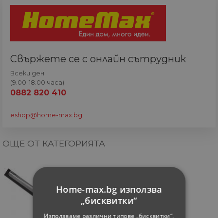
Свържете се с онлайн сътрудник
Всеки ден
(9.00-18.00 часа)
0882 820 410
eshop@home-max.bg
ОЩЕ ОТ КАТЕГОРИЯТА
Home-max.bg използва
„бисквитки“
Използваме различни типове „бисквитки“,