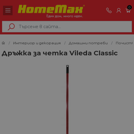
0
Интериор и декорация
Домашни потреби
Почиств
Дръжка за четка Vileda Classic