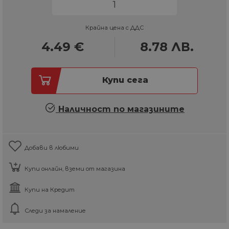
Крайна цена с ДДС
4.49
€
8.78
ЛВ.
Купи сега
Наличност по магазините
Добави в любими
Купи онлайн, вземи от магазина
Купи на Кредит
Следи за намаление