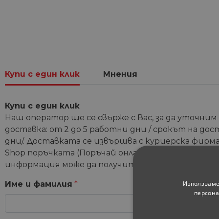
Купи с един клик
Мнения
Купи с един клик
Наш оператор ще се свърже с Вас, за да уточним
доставка: от 2 до 5 работни дни / срокът на дос
дни/. Доставката се извършва с куриерска фирма 
Shop поръчката (Поръчай онлайн и вземи от мага
информация може да получите от координатори
Използваме
Име и фамилия
*
персона