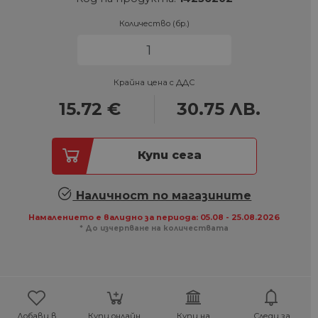
Количество (бр.)
Крайна цена с ДДС
15.72
€
30.75
ЛВ.
Купи сега
Наличност по магазините
Намалението е валидно за периода: 05.08 - 25.08.2026
* До изчерпване на количествата
Добави в
Купи онлайн,
Купи на
Следи за