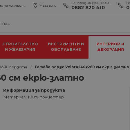
Ел. магазин (9:00-18:00ч.):
Н
и за лоялност
Магазини
0882 820 410
0
СТРОИТЕЛСТВО
ИНСТРУМЕНТИ И
ИНТЕРИОР И
И ЖЕЛЕЗАРИЯ
ОБОРУДВАНЕ
ДЕКОРАЦИЯ
тови пердета
Готово перде Velora 140х260 см екрю-златно
60 см екрю-златно
Информация за продукта
Материал: 100% полиестер