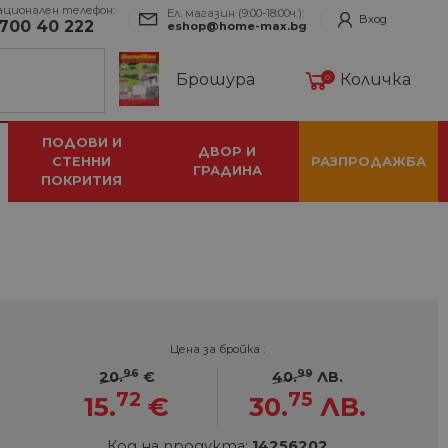
ационален телефон:
Ел. магазин (9:00-18:00ч.):
Вход
700 40 222
eshop@home-max.bg
Брошура
Количка
0
ПОДОВИ И
ДВОР И
СТЕННИ
РАЗПРОДАЖБА
ГРАДИНА
ПОКРИТИЯ
Цена за бройка :
96
99
20.
€
40.
ЛВ.
72
75
15.
€
30.
ЛВ.
Код на продукта:
14256202