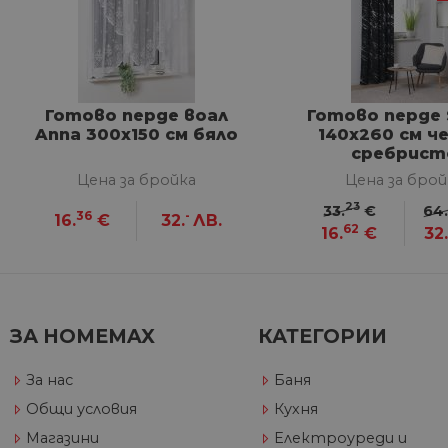
G_ENABLED_IDPS
VISITOR_PRIVACY_METAD
Google Privacy Poli
Готово перде воал
Готово перде 
Anna 300x150 см бяло
140x260 см ч
CookieScriptConsent
сребрист
Цена за бройка
Цена за брой
23
33.
€
64
36
-
16.
€
32.
ЛВ.
62
16.
€
32.
Име
Дост
Име
Име
__Secure-ROLLOUT_TOKE
/
До
До
Име
До
__utmb
GeneralAppGenSession
Goog
YSC
LLC
Go
.hom
.y
ЗА HOMEMAX
КАТЕГОРИИ
max.
VISITOR_INFO1_LIVE
Go
.y
За нас
Баня
Общи условия
Кухня
_ga_32J9YV418P
.hom
IDE
Go
max.
Магазини
Електроуреди и
.do