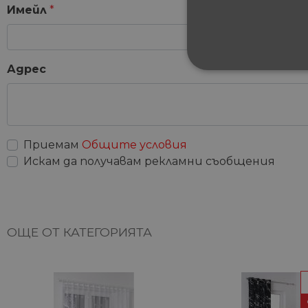
Имейл
*
Адрес
СТРОГО НЕОБХ
НЕКЛАСИФИЦИ
Приемам
Общите условия
Искам да получавам рекламни съобщения
Строго не
Строго необходимите биск
акаунта. Уебсайтът не мож
ОЩЕ ОТ КАТЕГОРИЯТА
Име
__cf_bm