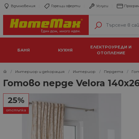
Вдъхновения
Горещи оферти
Услуги
Програм
ЕЛЕКТРОУРЕДИ И
БАНЯ
КУХНЯ
ОТОПЛЕНИЕ
Интериор и декорация
Интериор
Пердета
Го
Готово перде Velora 140х2
25%
отстъпка