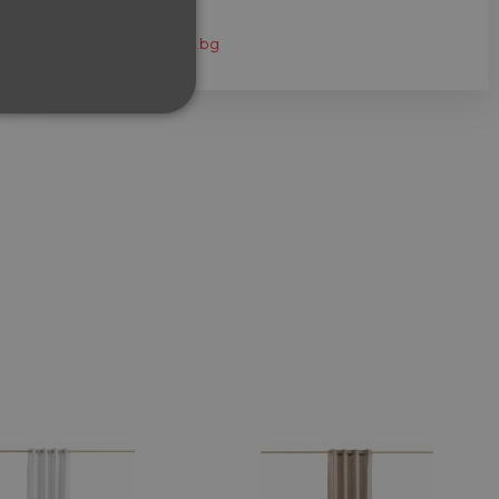
eshop@home-max.bg
ФУНКЦИОНАЛНИ
сифицирани
изане и управление на
между хората и ботовете.
лидни отчети за