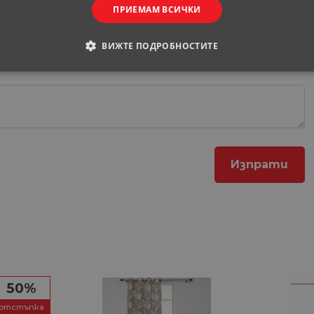
ПРИЕМАМ ВСИЧКИ
ВИЖТЕ ПОДРОБНОСТИТЕ
ОДИМИ
СТАТИСТИЧЕСКИ
МАРКЕТИНГOВИ
РАНИ
обходими
Статистически
Маркетингoви
Функционални
Некла
витки позволяват основната функционалност на уебсайта, като потребителско вл
е да се използва правилно без строго необходими бисквитки.
Доставчик
/
Валиден
Описание
Домейн
до
29
Тази бисквитка се използва за разграничаване 
Cloudflare
минути
Това е от полза за уебсайта, за да се правят ва
Inc.
50%
57
използването на техния уебсайт.
.onesignal.com
секунди
отстъпка