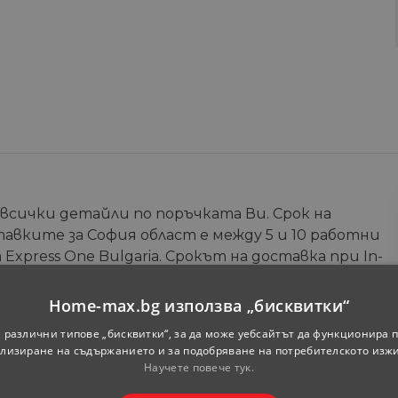
 всички детайли по поръчката Ви. Срок на
тавките за София област е между 5 и 10 работни
Express One Bulgaria. Срокът на доставка при In-
зина) е от 5 до 7 работни дни. Допълнителна
те на онлайн магазина.
Home-max.bg използва „бисквитки“
 различни типове „бисквитки“, за да може уебсайтът да функционира п
Телефон
*
лизиране на съдържанието и за подобряване на потребителското изж
Научете повече тук.