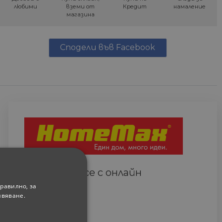
любими
вземи от
Кредит
намаление
магазина
Сподели във Facebook
Свържете се с онлайн
сътрудник
равилно, за
ивяване.
Всеки ден
(9.00-18.00 часа)
0882 820 410