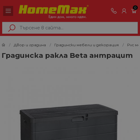
0
Двор и градина
Градински мебели и декорация
Pvc м
Градинска ракла Beta антрацит