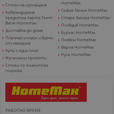
със
HomeMax
за
Стоки на изплащане
съ
София Люлин HomeMax
по
Кобрандирана
от
кредитна карта Texim
Стара Загора HomeMax
ра
по
Bank-Homemax
Пловдив HomeMax
на
по
Доставка до дома
Бургас HomeMax
ка
че
Поръчай онлайн и вземи
Плевен HomeMax
пр
от магазина
се 
Варна HomeMax
бъ
Купи с един клик
Русе HomeMax
CookieScriptConsent
1 година
Та
CookieScript
Изпълнени проекти
се 
www.home-
ус
max.bg
Стоки по клиентска
Net
за
поръчка
пр
за 
"б
по
Доставчик
/
Валиден
Име
Описание
РАБОТНО ВРЕМЕ
Домейн
Доставчик
Валиден
до
Име
Описание