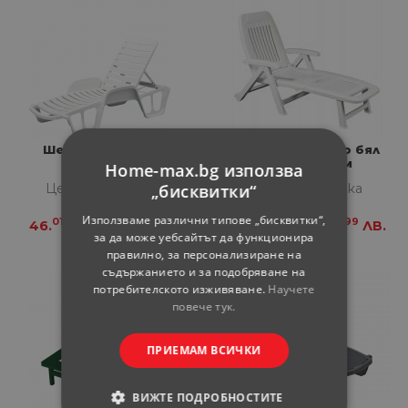
Шезлонг Lettino
Шезлонг Fiorello бял
190х72х95 см
Home-max.bg използва
„бисквитки“
Цена за бройка
Цена за бройка
Използваме различни типове „бисквитки“,
01
99
01
99
46.
€
89.
ЛВ.
46.
€
89.
ЛВ.
за да може уебсайтът да функционира
правилно, за персонализиране на
съдържанието и за подобряване на
потребителското изживяване.
Научете
повече тук.
ПРИЕМАМ ВСИЧКИ
ВИЖТЕ ПОДРОБНОСТИТЕ