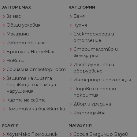
акаунта. Уебсайтът не може да се използва
ЗА HOMEMAX
КАТЕГОРИИ
правилно без строго необходими бисквитки.
За нас
Баня
Доставчик
/
Валиден
Име
Оп
Домейн
до
Общи условия
Кухня
__cf_bm
29
Та
Cloudflare
Магазини
Електроуреди и
минути
из
Inc.
57
ра
.onesignal.com
отопление
Работи при нас
секунди
ме
бот
Строителство и
Брошури HomeMax
от 
железария
уеб
Новини
пр
Инструменти и
от
из
Социална отговорност
оборудване
те
Защита на лицата
Интериор и декорация
G_ENABLED_IDPS
1 година
Изп
Google LLC
подаващи сигнали за
1 месец
вл
.www.home-
Подови и стенни
нарушения
max.bg
покрития
Карта на сайта
VISITOR_PRIVACY_METADATA
5 месеца
Та
YouTube
Двор и градина
4
из
.youtube.com
седмици
съ
Политика за бисквитки
Разпродажба
съ
по
Google Privacy Policy
из
УСЛУГИ
МАГАЗИНИ
по
тя
ХоумМакс Помощник
София Владимир Вазов
вз