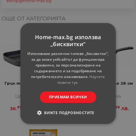
eshop@home-max.bg
ОЩЕ ОТ КАТЕГОРИЯТА
Home-max.bg използва
„бисквитки“
Използваме различни типове „бисквитки“,
за да може уебсайтът да функционира
правилно, за персонализиране на
съдържанието и за подобряване на
потребителското изживяване.
Научете
повече тук.
Грил тиган Crossroad 28
Грил тиган Brandao 28 см
см
Цена за бройка
Цена за бройка
ПРИЕМАМ ВСИЧКИ
81
99
-
98
36.
€
71.
ЛВ.
23.
€
44.
ЛВ.
ВИЖТЕ ПОДРОБНОСТИТЕ
СТРОГО НЕОБХОДИМИ