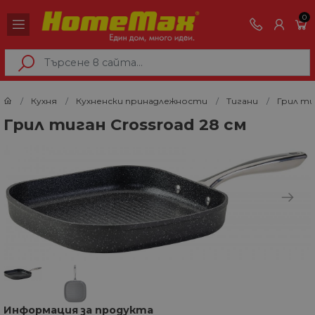
0
Кухня
Кухненски принадлежности
Тигани
Грил ти
Грил тиган Crossroad 28 см
Информация за продукта