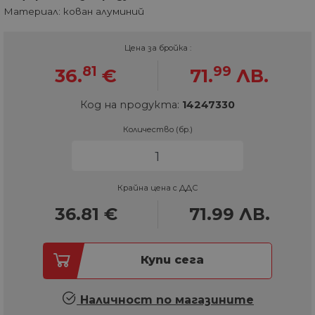
Материал: кован алуминий
Цена за бройка :
81
99
36.
€
71.
ЛВ.
Код на продукта:
14247330
Количество (бр.)
Крайна цена с ДДС
36.81
€
71.99
ЛВ.
Купи сега
Наличност по магазините