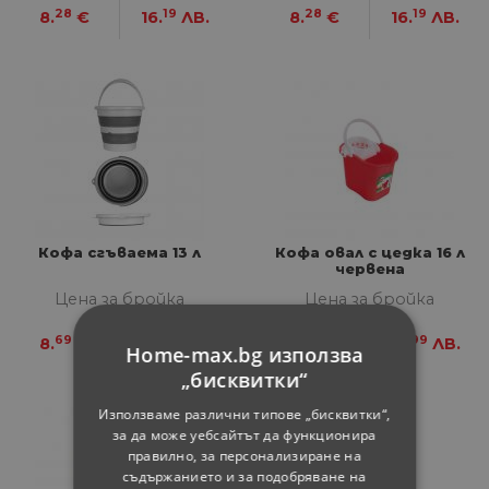
28
19
28
19
8.
€
16.
ЛВ.
8.
€
16.
ЛВ.
Кофа сгъваема 13 л
Кофа овал с цедка 16 л
червена
Цена за бройка
Цена за бройка
69
-
22
99
8.
€
17.
ЛВ.
10.
€
19.
ЛВ.
Home-max.bg използва
„бисквитки“
Използваме различни типове „бисквитки“,
за да може уебсайтът да функционира
правилно, за персонализиране на
съдържанието и за подобряване на