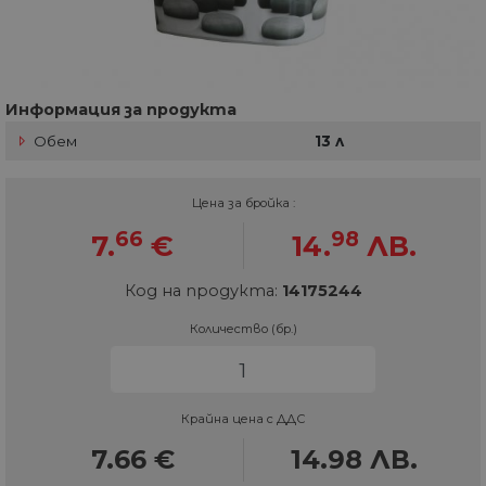
Информация за продукта
Обем
13 л
Цена за бройка :
66
98
7.
€
14.
ЛВ.
Код на продукта:
14175244
Количество (бр.)
Крайна цена с ДДС
7.66
€
14.98
ЛВ.