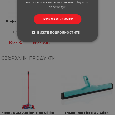
потребителското изживяване.
Научете
повече тук.
ПРИЕМАМ ВСИЧКИ
Кофа овал с цедка 16 л
синя
Цена за бройка
ВИЖТЕ ПОДРОБНОСТИТЕ
22
99
10.
€
19.
ЛВ.
СТРОГО НЕОБХОДИМИ
СТАТИСТИЧЕСКИ
СВЪРЗАНИ ПРОДУКТИ
МАРКЕТИНГOВИ
ФУНКЦИОНАЛНИ
НЕКЛАСИФИЦИРАНИ
Четка 3D Action с дръжка
Гумен трекер XL Click