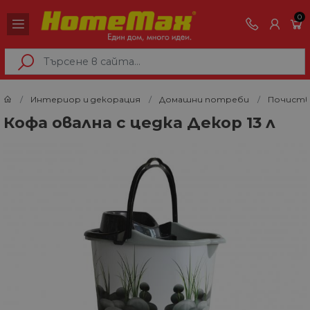
0
Интериор и декорация
Домашни потреби
Почиств
Кофа овална с цедка Декор 13 л