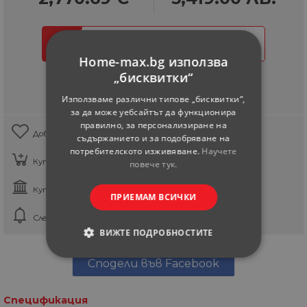
Купи сега
Home-max.bg използва
„бисквитки“
Наличност по магазините
Използваме различни типове „бисквитки“,
за да може уебсайтът да функционира
правилно, за персонализиране на
Добави в любими
съдържанието и за подобряване на
потребителското изживяване.
Научете
Купи онлайн, вземи от магазина
повече тук.
Купи на Кредит
ПРИЕМАМ ВСИЧКИ
Следи за намаление
ВИЖТЕ ПОДРОБНОСТИТЕ
Сподели във Facebook
СТРОГО НЕОБХОДИМИ
СТАТИСТИЧЕСКИ
Спецификация