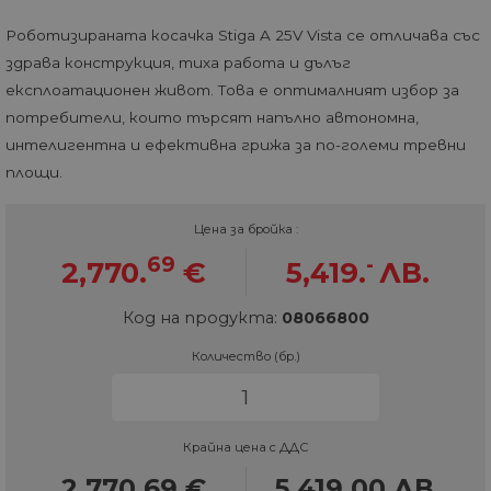
Роботизираната косачка Stiga A 25V Vista се отличава със
здрава конструкция, тиха работа и дълъг
експлоатационен живот. Това е оптималният избор за
потребители, които търсят напълно автономна,
интелигентна и ефективна грижа за по-големи тревни
площи.
Цена за бройка :
69
-
2,770.
€
5,419.
ЛВ.
Код на продукта:
08066800
Количество (бр.)
Крайна цена с ДДС
2,770.69
€
5,419.00
ЛВ.