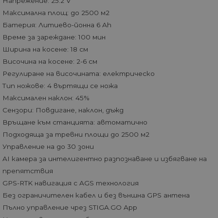
Напрежение: 25.2 V
Максимална площ: до 2500 м2
Батерия: Литиево-йонна 6 Ah
Време за зареждане: 100 мин
Ширина на косене: 18 см
Височина на косене: 2-6 см
Регулиране на височината: електрическо
Тип ножове: 4 въртящи се ножа
Максимален наклон: 45%
Сензори: Повдигане, наклон, дъжд
Връщане към станцията: автоматично
Подходяща за тревни площи до 2500 м2
Управление на до 30 зони
AI камера за интелигентно разпознаване и избягване на
препятствия
GPS-RTK навигация с AGS технология
Без ограничителен кабел и без външна GPS антена
Пълно управление чрез STIGA.GO App