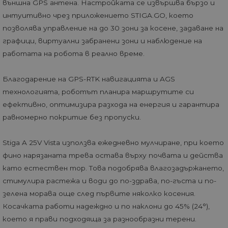
външна GPS антена. Настройката се извършва бързо и
интуитивно чрез приложението STIGA.GO, което
позволява управление на до 30 зони за косене, задаване на
графици, виртуални забранени зони и наблюдение на
работата на робота в реално време.
Благодарение на GPS-RTK навигацията и AGS
технологията, роботът планира маршрутите си
ефективно, оптимизира разхода на енергия и гарантира
равномерно покритие без пропуски.
Stiga A 25V Vista използва ежедневно мулчиране, при което
фино нарязаната трева остава върху почвата и действа
като естествен тор. Това подобрява влагозадържането,
стимулира растежа и води до по-здрава, по-гъста и по-
зелена морава още след първите няколко косения.
Косачката работи надеждно и по наклони до 45% (24°),
което я прави подходяща за разнообразни терени.