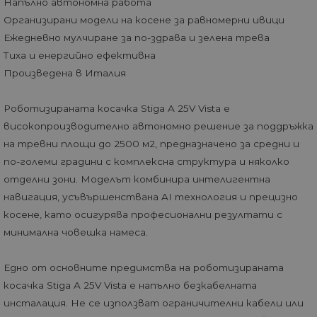
Напълно автономна работа
Организирани модели на косене за равномерни ивици
Ежедневно мулчиране за по-здрава и зелена трева
Тиха и енергийно ефективна
Произведена в Италия
Роботизираната косачка Stiga A 25V Vista е
високопроизводително автономно решение за поддръжка
на тревни площи до 2500 м2, предназначено за средни и
по-големи градини с комплексна структура и няколко
отделни зони. Моделът комбинира интелигентна
навигация, усъвършенствана AI технология и прецизно
косене, като осигурява професионални резултати с
минимална човешка намеса.
Едно от основните предимства на роботизираната
косачка Stiga A 25V Vista е напълно безкабелната
инсталация. Не се използват ограничителни кабели или