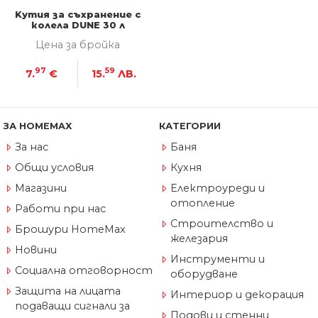
Kутия за съхранение с
колела DUNE 30 л
прозрачна
Цена за бройка
97
59
7.
€
15.
ЛВ.
ЗА HOMEMAX
КАТЕГОРИИ
За нас
Баня
Общи условия
Кухня
Магазини
Електроуреди и
отопление
Работи при нас
Строителство и
Брошури HomeMax
железария
Новини
Инструменти и
Социална отговорност
оборудване
Защита на лицата
Интериор и декорация
подаващи сигнали за
Подови и стенни