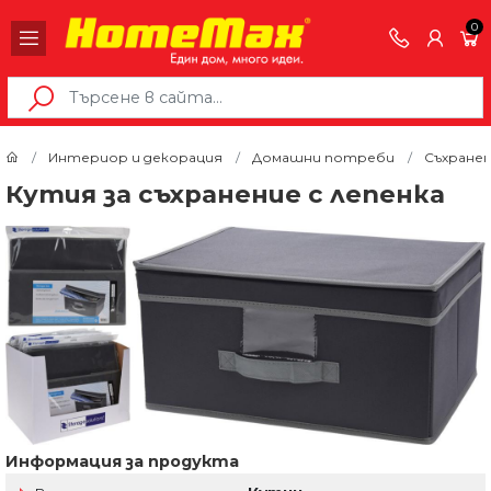
0
Интериор и декорация
Домашни потреби
Съхранен
Кутия за съхранение с лепенка
Информация за продукта