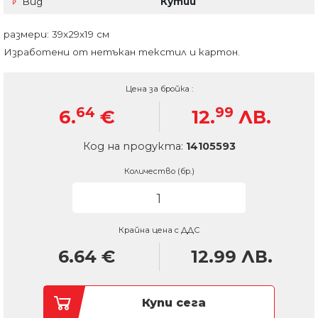
Вид
Кутии
размери: 39х29х19 см
Изработени от нетъкан текстил и картон.
Цена за бройка :
64
99
6.
€
12.
ЛВ.
Код на продукта:
14105593
Количество (бр.)
Крайна цена с ДДС
6.64
€
12.99
ЛВ.
Купи сега