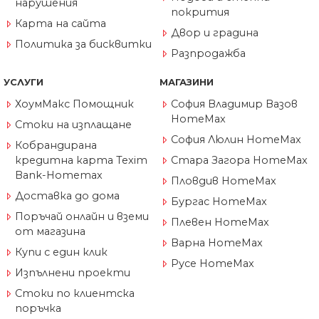
нарушения
покрития
Карта на сайта
Двор и градина
Политика за бисквитки
Разпродажба
УСЛУГИ
МАГАЗИНИ
ХоумМакс Помощник
София Владимир Вазов
HomeMax
Стоки на изплащане
София Люлин HomeMax
Кобрандирана
кредитна карта Texim
Стара Загора HomeMax
Bank-Homemax
Пловдив HomeMax
Доставка до дома
Бургас HomeMax
Поръчай онлайн и вземи
Плевен HomeMax
от магазина
Варна HomeMax
Купи с един клик
Русе HomeMax
Изпълнени проекти
Стоки по клиентска
поръчка