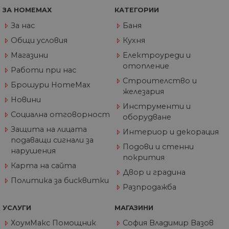
със
за
ЗА HOMEMAX
КАТЕГОРИИ
съ
по
За нас
Баня
от
ра
Общи условия
Кухня
по
на
Магазини
Електроуреди и
по
отопление
ка
Работи при нас
че
Строителство и
пр
Брошури HomeMax
се 
железария
бъ
Новини
Инструменти и
CookieScriptConsent
1 година
Та
CookieScript
Социална отговорност
оборудване
се 
www.home-
ус
max.bg
Защита на лицата
Net
Интериор и декорация
за
подаващи сигнали за
пр
Подови и стенни
нарушения
за 
покрития
"б
Карта на сайта
по
Двор и градина
Политика за бисквитки
Разпродажба
УСЛУГИ
МАГАЗИНИ
Доставчик
/
Валиден
Име
Описание
Домейн
Доставчик
Валиден
до
ХоумМакс Помощник
София Владимир Вазов
Име
Описание