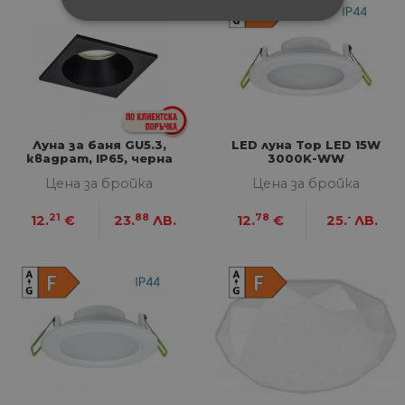
СТРОГО НЕОБХОДИМИ
СТАТИСТИЧЕСКИ
МАРКЕТИНГOВИ
Луна за баня GU5.3,
LED луна Top LED 15W
ФУНКЦИОНАЛНИ
квадрат, IP65, черна
3000K-WW
Цена за бройка
Цена за бройка
НЕКЛАСИФИЦИРАНИ
21
88
78
-
12.
€
23.
ЛВ.
12.
€
25.
ЛВ.
Строго необходими
Статистически
Маркетингoви
Функционални
Некласифицирани
Строго необходимите бисквитки позволяват
основната функционалност на уебсайта, като
потребителско влизане и управление на