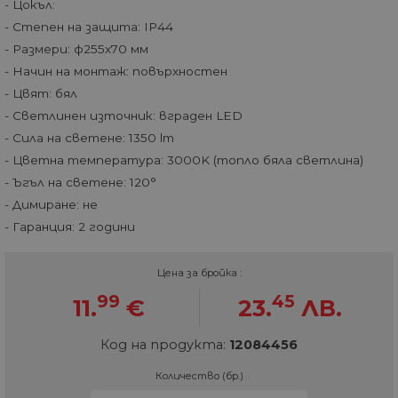
- Цокъл:
- Степен на защита: IP44
- Размери: ф255x70 мм
- Начин на монтаж: повърхностен
- Цвят: бял
- Светлинен източник: вграден LED
- Сила на светене: 1350 lm
- Цветна температура: 3000K (топло бяла светлина)
- Ъгъл на светене: 120°
- Димиране: не
- Гаранция: 2 години
Цена за бройка :
99
45
11.
€
23.
ЛВ.
Код на продукта:
12084456
Количество (бр.)