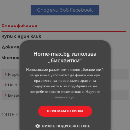
Сподели във Facebook
Спецификация
Купи с един клик
Документи
Home-max.bg използва
Мнения
„бисквитки“
Използваме различни типове „бисквитки“,
Марка
Ledvance
за да може уебсайтът да функционира
правилно, за персонализиране на
Цокъл
LED
съдържанието и за подобряване на
потребителското изживяване.
Научете
Влагозащита
IP44
повече тук.
ПРИЕМАМ ВСИЧКИ
ОЩЕ ОТ КАТЕГОРИЯТА
ВИЖТЕ ПОДРОБНОСТИТЕ