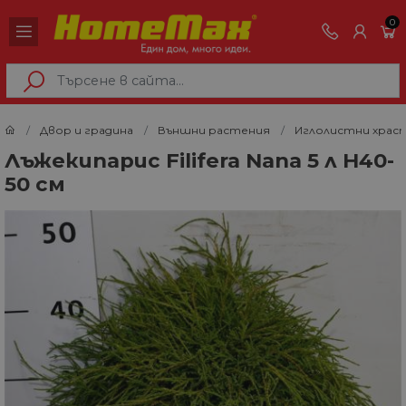
0
Двор и градина
Външни растения
Иглолистни храс
Лъжекипарис Filifera Nana 5 л H40-
50 см