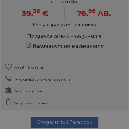
Цена за бройка :
36
98
39.
€
76.
ЛВ.
Код на продукта:
09081673
Продажба само в магазините
Наличност по магазините
Добави в любими
Купи онлайн, вземи от магазина
Купи на Кредит
Следи за намаление
Сподели във Facebook