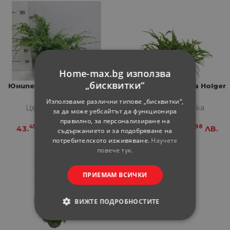
Home-max.bg използва
„бисквитки“
Юниперус Сhinensis Blue
Юниперус Quamata Holger
Alps 7.5 л
7.5 л
Използваме различни типове „бисквитки“,
Цена за бройка
Цена за бройка
за да може уебсайтът да функционира
правилно, за персонализиране на
45
98
45
98
43.
€
84.
ЛВ.
43.
€
84.
ЛВ.
съдържанието и за подобряване на
потребителското изживяване.
Научете
повече тук.
ПРИЕМАМ ВСИЧКИ
ВИЖТЕ ПОДРОБНОСТИТЕ
СТРОГО НЕОБХОДИМИ