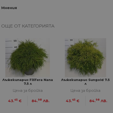
Мнения
ОЩЕ ОТ КАТЕГОРИЯТА
Лъжекипарис Filifera Nana
Лъжекипарис Sungold 7.5
7.5 л
л
Цена за бройка
Цена за бройка
45
98
45
98
43.
€
84.
ЛВ.
43.
€
84.
ЛВ.