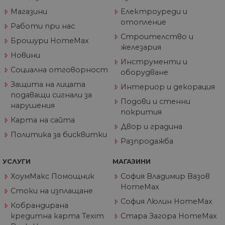
по
от
Магазини
Електроуреди и
ра
отопление
по
Работи при нас
на
Строителство и
по
Брошури HomeMax
ка
железария
че
Новини
пр
Инструменти и
се 
Социална отговорност
бъ
оборудване
Защита на лицата
CookieScriptConsent
1 година
Та
Интериор и декорация
CookieScript
се 
www.home-
подаващи сигнали за
ус
max.bg
Подови и стенни
нарушения
Net
покрития
за
Карта на сайта
пр
Двор и градина
за 
Политика за бисквитки
"б
Разпродажба
по
УСЛУГИ
МАГАЗИНИ
ХоумМакс Помощник
София Владимир Вазов
HomeMax
Доставчик
/
Валиден
Стоки на изплащане
Име
Описание
Домейн
Доставчик
Валиден
до
Име
Описание
София Люлин HomeMax
Доставчик
/
Домейн
Валиден
до
Кобрандирана
Име
Описание
__Secure-
.youtube.com
5 месеца
/
Домейн
до
кредитна карта Texim
Стара Загора HomeMax
ROLLOUT_TOKEN
4
GeneralAppGenSession
.home-
4
Тази