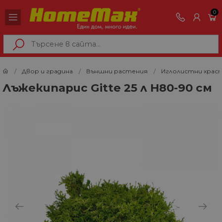
0
Двор и градина
Външни растения
Иглолистни храс
Лъжекипарис Gitte 25 л H80-90 см