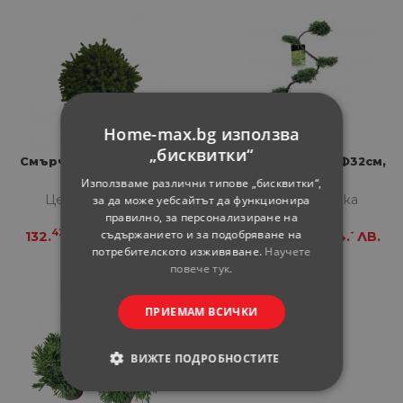
Home-max.bg използва
„бисквитки“
Смърч Echiniformis 13 л
Юниперус Aurea Ф32см,
H110см
Използваме различни типове „бисквитки“,
Цена за бройка
Цена за бройка
за да може уебсайтът да функционира
правилно, за персонализиране на
съдържанието и за подобряване на
42
99
66
-
132.
€
258.
ЛВ.
165.
€
324.
ЛВ.
потребителското изживяване.
Научете
повече тук.
ПРИЕМАМ ВСИЧКИ
ВИЖТЕ ПОДРОБНОСТИТЕ
СТРОГО НЕОБХОДИМИ