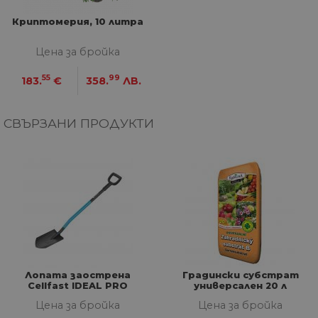
Криптомерия, 10 литра
СТАТИСТИЧЕСКИ
Цена за бройка
МАРКЕТИНГOВИ
55
99
183.
€
358.
ЛВ.
ФУНКЦИОНАЛНИ
СВЪРЗАНИ ПРОДУКТИ
НЕКЛАСИФИЦИРАНИ
Строго необходими
Статистически
Маркетингoви
Функционални
Некласифицирани
Строго необходимите бисквитки позволяват
основната функционалност на уебсайта, като
Лопата заострена
Градински субстрат
потребителско влизане и управление на
Cellfast IDEAL PRO
универсален 20 л
акаунта. Уебсайтът не може да се използва
Цена за бройка
Цена за бройка
правилно без строго необходими бисквитки.