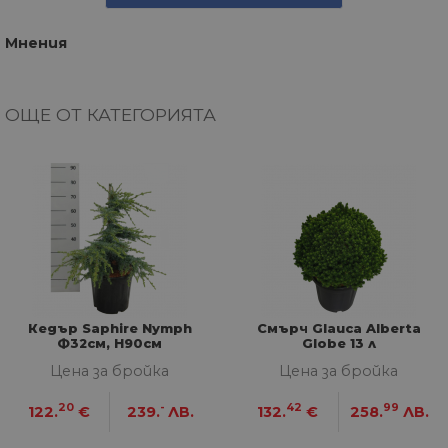
Мнения
ОЩЕ ОТ КАТЕГОРИЯТА
Кедър Saphire Nymph
Смърч Glauca Alberta
Ф32см, H90см
Globe 13 л
Цена за бройка
Цена за бройка
20
-
42
99
122.
€
239.
ЛВ.
132.
€
258.
ЛВ.