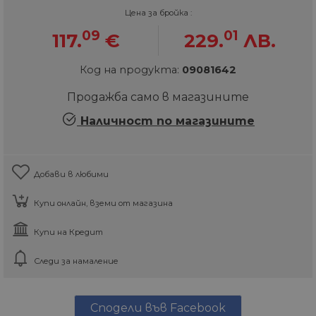
Цена за бройка :
09
01
117.
€
229.
ЛВ.
Код на продукта:
09081642
Продажба само в магазините
Наличност по магазините
Добави в любими
Купи онлайн, вземи от магазина
Купи на Кредит
Следи за намаление
Сподели във Facebook