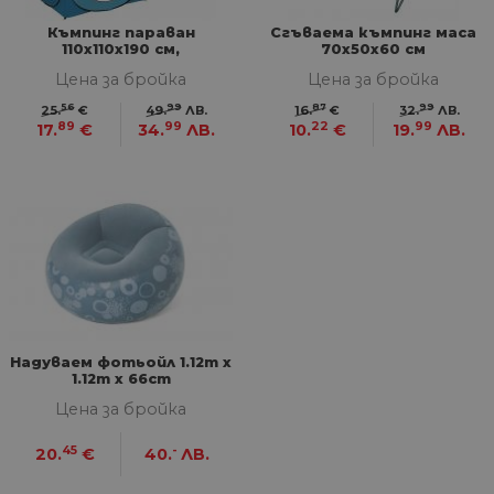
из
те
Къмпинг параван
Сгъваема къмпинг маса
110х110х190 см,
70х50х60 см
G_ENABLED_IDPS
1 година
Изп
Google LLC
1 месец
вл
.www.home-
Цена за бройка
Цена за бройка
max.bg
56
99
87
99
25.
€
49.
ЛВ.
16.
€
32.
ЛВ.
VISITOR_PRIVACY_METADATA
5 месеца
Та
YouTube
89
99
22
99
17.
€
34.
ЛВ.
10.
€
19.
ЛВ.
4
из
.youtube.com
седмици
съ
съ
по
Google Privacy Policy
из
по
тя
вз
със
за
съ
по
от
ра
по
Надуваем фотьойл 1.12m x
на
1.12m x 66cm
по
ка
Цена за бройка
че
пр
се 
45
-
20.
€
40.
ЛВ.
бъ
CookieScriptConsent
1 година
Та
CookieScript