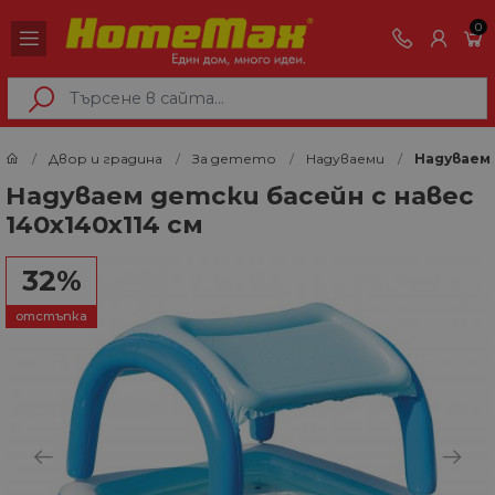
0
Двор и градина
За детето
Надуваеми
Надуваем 
Надуваем детски басейн с навес
140x140x114 см
32%
отстъпка