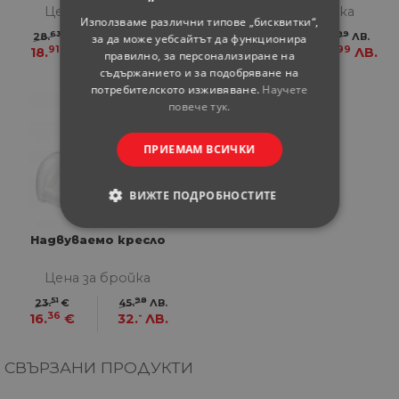
Цена за бройка
Цена за бройка
Използваме различни типове „бисквитки“,
63
-
58
99
28.
€
56.
ЛВ.
26.
€
51.
ЛВ.
за да може уебсайтът да функционира
91
98
89
99
18.
€
36.
ЛВ.
17.
€
34.
ЛВ.
правилно, за персонализиране на
съдържанието и за подобряване на
потребителското изживяване.
Научете
30%
повече тук.
отстъпка
ПРИЕМАМ ВСИЧКИ
ВИЖТЕ ПОДРОБНОСТИТЕ
СТРОГО НЕОБХОДИМИ
Надвуваемо кресло
СТАТИСТИЧЕСКИ
Цена за бройка
51
98
23.
€
45.
ЛВ.
36
-
16.
€
32.
ЛВ.
МАРКЕТИНГOВИ
ФУНКЦИОНАЛНИ
СВЪРЗАНИ ПРОДУКТИ