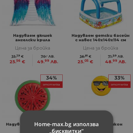
Надуваем дюшек
Надуваем детски басейн
ангелски крила
с навес 140x140x114 см
Цена за бройка
Цена за бройка
79
-
81
99
35.
€
70.
ЛВ.
36.
€
71.
ЛВ.
56
99
05
99
25.
€
49.
ЛВ.
25.
€
48.
ЛВ.
34%
33%
отстъпка
отстъпка
Home-max.bg използва
Надуваем остров диня
Остров емотикон
„бисквитки“