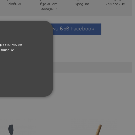
любими
вземи от
Кредит
намаление
магазина
Сподели във Facebook
равилно, за
ивяване.
ФУНКЦИОНАЛНИ