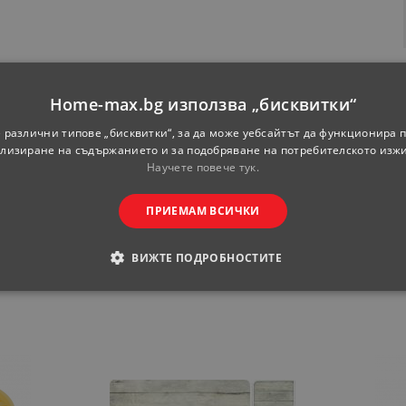
Home-max.bg използва „бисквитки“
 различни типове „бисквитки“, за да може уебсайтът да функционира п
ия
лизиране на съдържанието и за подобряване на потребителското изж
Научете повече тук.
За хранене
ПРИЕМАМ ВСИЧКИ
ВИЖТЕ ПОДРОБНОСТИТЕ
ОДИМИ
СТАТИСТИЧЕСКИ
МАРКЕТИНГOВИ
РАНИ