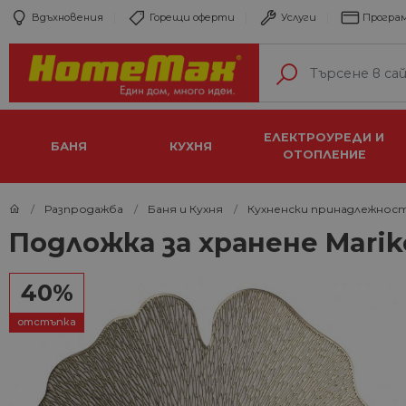
Вдъхновения
Горещи оферти
Услуги
Програм
ЕЛЕКТРОУРЕДИ И
БАНЯ
КУХНЯ
ОТОПЛЕНИЕ
Разпродажба
Баня и Кухня
Кухненски принадлежнос
Подложка за хранене Marik
40%
отстъпка