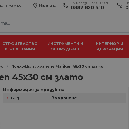
Ел. магазин (9:00-18:00ч.):
Н
и за лоялност
Магазини
0882 820 410
0
СТРОИТЕЛСТВО
ИНСТРУМЕНТИ И
ИНТЕРИОР И
И ЖЕЛЕЗАРИЯ
ОБОРУДВАНЕ
ДЕКОРАЦИЯ
ти
Подложка за хранене Mariken 45x30 см злато
en 45x30 см злато
Информация за продукта
Вид
За хранене