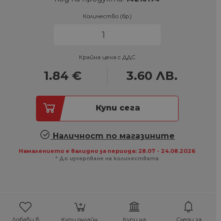
Количество (бр.)
Крайна цена с ДДС
1.84
€
3.60
ЛВ.
Купи сега
Наличност по магазините
Намалението е валидно за периода: 28.07 - 24.08.2026
* До изчерпване на количествата
Добави в
Купи онлайн,
Купи на
Следи за