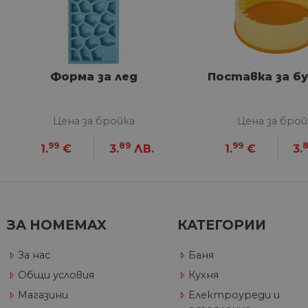
Строго не
Строго необходимите биск
акаунта. Уебсайтът не мож
Форма за лед
Поставка за б
Име
__cf_bm
Цена за бройка
Цена за брой
99
89
99
1.
€
3.
ЛВ.
1.
€
3.
G_ENABLED_IDPS
VISITOR_PRIVACY_METAD
Google Privacy Poli
ЗА HOMEMAX
КАТЕГОРИИ
CookieScriptConsent
За нас
Баня
Общи условия
Кухня
Магазини
Електроуреди и