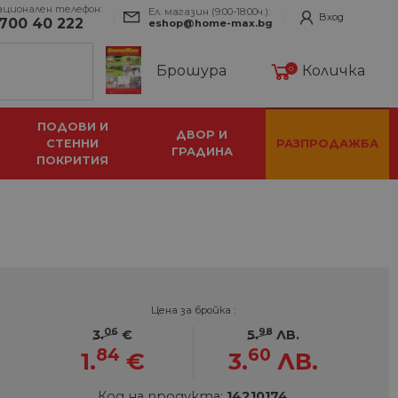
ационален телефон:
Ел. магазин (9:00-18:00ч.):
Вход
700 40 222
eshop@home-max.bg
Брошура
Количка
0
ПОДОВИ И
ДВОР И
СТЕННИ
РАЗПРОДАЖБА
ГРАДИНА
ПОКРИТИЯ
Цена за бройка :
06
98
3.
€
5.
ЛВ.
84
60
1.
€
3.
ЛВ.
Код на продукта:
14210174