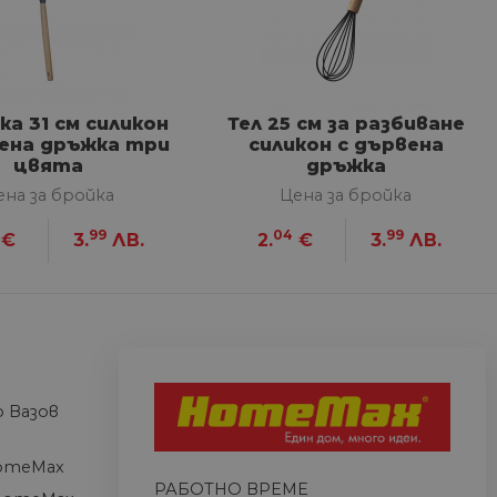
сифицирани
изане и управление на
а 31 см силикон
Тел 25 см за разбиване
вена дръжка три
силикон с дървена
цвята
дръжка
между хората и ботовете.
лидни отчети за
ена за бройка
Цена за бройка
99
04
99
€
3.
ЛВ.
2.
€
3.
ЛВ.
ъгласието на потребителя
йствие със сайта. Той
 отношение на различни
арантира, че техните
k.bg, за да запомни
 Вазов
на посетителите.
omeMax
РАБОТНО ВРЕМЕ