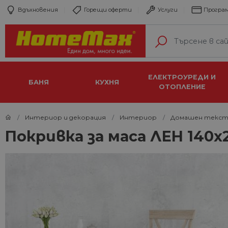
Вдъхновения
Горещи оферти
Услуги
Програм
ЕЛЕКТРОУРЕДИ И
БАНЯ
КУХНЯ
ОТОПЛЕНИЕ
Интериор и декорация
Интериор
Домашен текст
Покривка за маса ЛЕН 140х