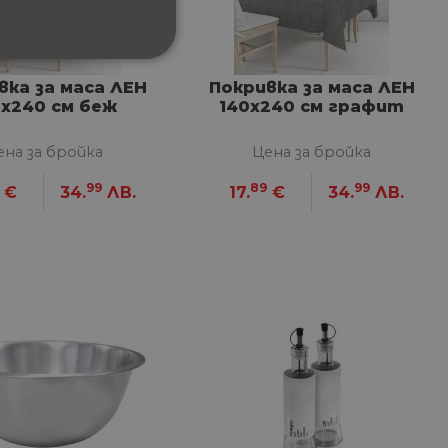
ФУНКЦИОНАЛНИ
вка за маса ЛЕН
Покривка за маса ЛЕН
0х240 см беж
140х240 см графит
ена за бройка
Цена за бройка
99
89
99
€
34.
ЛВ.
17.
€
34.
ЛВ.
сифицирани
изане и управление на
между хората и ботовете.
лидни отчети за