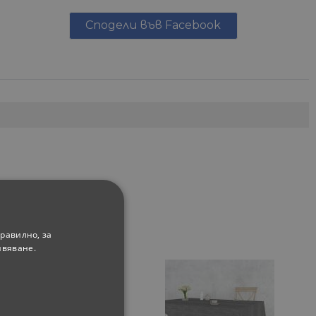
Сподели във Facebook
равилно, за
ивяване.