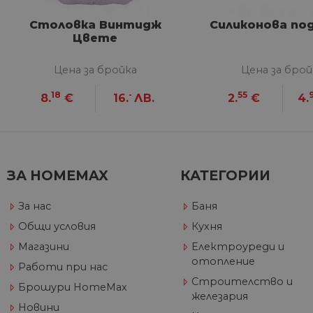
VISITOR_PRIVACY_METAD
Столовка Винтидж
Силиконова по
Google Privacy Poli
Цвете
Цена за бройка
Цена за брой
CookieScriptConsent
18
-
55
8.
€
16.
ЛВ.
2.
€
4.
Име
Дост
Име
Име
__Secure-ROLLOUT_TOKE
/
До
До
Име
До
ЗА HOMEMAX
КАТЕГОРИИ
__utmb
GeneralAppGenSession
Goog
YSC
LLC
Go
.hom
.y
За нас
Баня
max.
VISITOR_INFO1_LIVE
Go
Общи условия
Кухня
.y
Магазини
Електроуреди и
отопление
_ga_32J9YV418P
.hom
Работи при нас
IDE
Go
max.
.do
Строителство и
Брошури HomeMax
железария
__utmc
Goog
Новини
LLC
test_cookie
Go