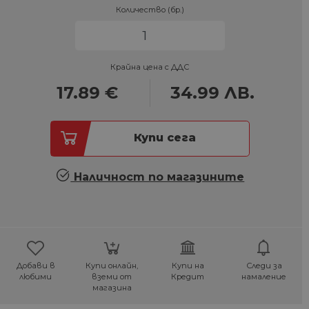
Количество (бр.)
Крайна цена с ДДС
17.89
€
34.99
ЛВ.
Купи сега
Наличност по магазините
Добави в
Купи онлайн,
Купи на
Следи за
любими
вземи от
Кредит
намаление
магазина