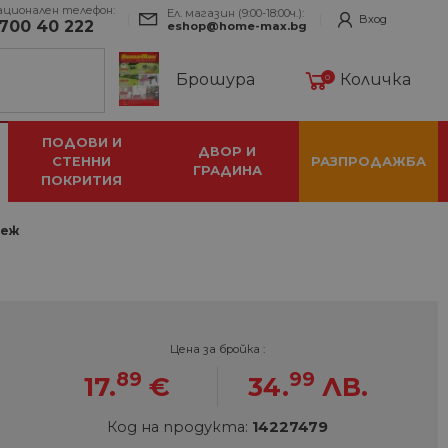
ационален телефон:
Ел. магазин (9:00-18:00ч.):
Вход
700 40 222
eshop@home-max.bg
Брошура
Количка
0
ПОДОВИ И
ДВОР И
СТЕННИ
РАЗПРОДАЖБА
ГРАДИНА
ПОКРИТИЯ
беж
Цена за бройка :
89
99
17.
€
34.
ЛВ.
Код на продукта:
14227479