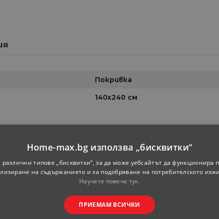
ия
Покривка
140х240 см
Home-max.bg използва „бисквитки“
 различни типове „бисквитки“, за да може уебсайтът да функционира п
лизиране на съдържанието и за подобряване на потребителското изж
Научете повече тук.
25%
отстъпка
ПРИЕМАМ ВСИЧКИ