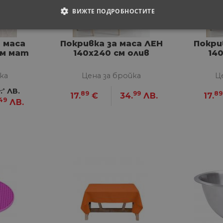
ВИЖТЕ ПОДРОБНОСТИТЕ
ОДИМИ
СТАТИСТИЧЕСКИ
МАРКЕТИНГOВИ
 маса
Покривка за маса ЛЕН
Покри
см мат
140х240 см олив
14
РАНИ
ка
Цена за бройка
Ц
-
.
ЛВ.
89
99
89
17.
€
34.
ЛВ.
17.
49
ЛВ.
обходими
Статистически
Маркетингoви
Функционални
Некла
витки позволяват основната функционалност на уебсайта, като потребителско вл
е да се използва правилно без строго необходими бисквитки.
Доставчик
/
Валиден
Описание
Домейн
до
29
Тази бисквитка се използва за разграничаване 
Cloudflare
минути
Това е от полза за уебсайта, за да се правят ва
Inc.
57
използването на техния уебсайт.
.onesignal.com
секунди
1 година
Използва се за влизане с Google
Google LLC
1 месец
.www.home-
max.bg