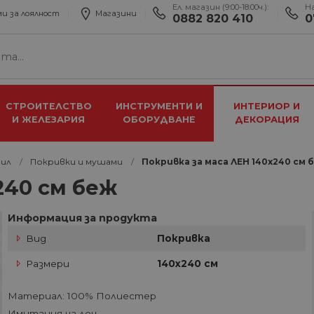
Ел. магазин (9:00-18:00ч.):
Н
и за лоялност
Магазини
0882 820 410
0
СТРОИТЕЛСТВО
ИНСТРУМЕНТИ И
ИНТЕРИОР И
И ЖЕЛЕЗАРИЯ
ОБОРУДВАНЕ
ДЕКОРАЦИЯ
ил
Покривки и мушами
Покривка за маса ЛЕН 140х240 см 
240 см беж
Информация за продукта
Вид
Покривка
Размери
140х240 см
Материал: 100% Полиестер
Имитация на лен