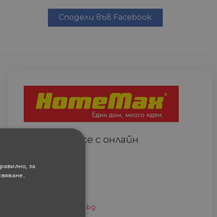
Сподели във Facebook
Свържете се с онлайн
сътрудник
Всеки ден
равилно, за
(9.00-18.00 часа)
ивяване.
0882 820 410
eshop@home-max.bg