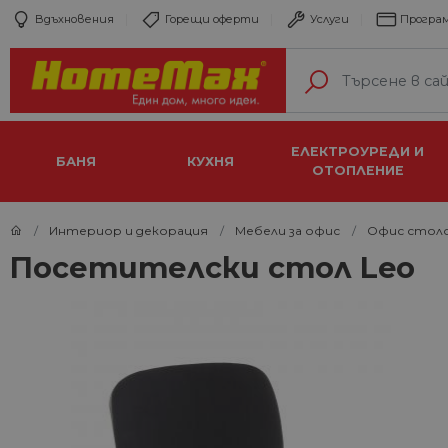
Вдъхновения
Горещи оферти
Услуги
Програм
ЕЛЕКТРОУРЕДИ И
БАНЯ
КУХНЯ
ОТОПЛЕНИЕ
Интериор и декорация
Мебели за офис
Офис стол
Посетителски стол Leo