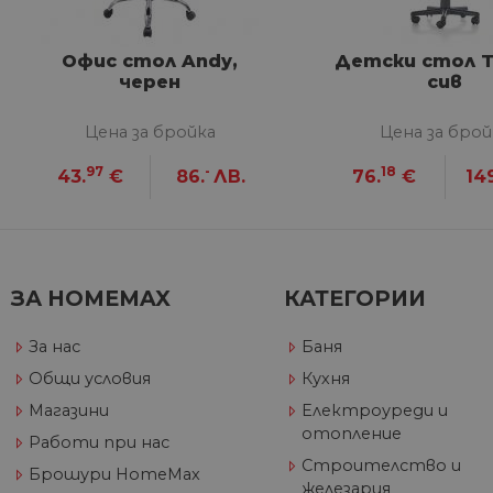
VISITOR_PRIVACY_METAD
Google Privacy Poli
Офис стол Andy,
Детски стол 
черен
сив
CookieScriptConsent
Цена за бройка
Цена за брой
97
-
18
43.
€
86.
ЛВ.
76.
€
14
Име
Дост
Име
Име
__Secure-ROLLOUT_TOKE
/
До
До
Име
До
__utmb
GeneralAppGenSession
Goog
ЗА HOMEMAX
КАТЕГОРИИ
YSC
LLC
Go
.hom
.y
max.
За нас
Баня
VISITOR_INFO1_LIVE
Go
.y
Общи условия
Кухня
Магазини
Електроуреди и
_ga_32J9YV418P
.hom
отопление
IDE
Go
Работи при нас
max.
.do
Строителство и
Брошури HomeMax
__utmc
Goog
железария