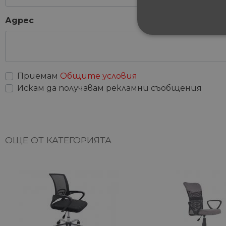
Адрес
СТРОГО НЕОБХ
НЕКЛАСИФИЦИ
Приемам
Общите условия
Искам да получавам рекламни съобщения
Строго не
Строго необходимите биск
акаунта. Уебсайтът не мож
ОЩЕ ОТ КАТЕГОРИЯТА
Име
__cf_bm
G_ENABLED_IDPS