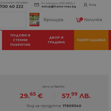
ационален телефон:
Ел. магазин (9:00-18:00ч.):
Вход
700 40 222
eshop@home-max.bg
Брошура
Количка
0
ПОДОВИ И
ДВОР И
СТЕННИ
РАЗПРОДАЖБА
ГРАДИНА
ПОКРИТИЯ
Цена за бройка :
65
99
29.
€
57.
ЛВ.
Код на продукта:
17609340