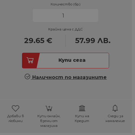
Количество (бр.)
Крайна цена с ДДС
29.65
€
57.99
ЛВ.
Купи сега
Наличност по магазините
Добави в
Купи онлайн,
Купи на
Следи за
любими
вземи от
Кредит
намаление
магазина