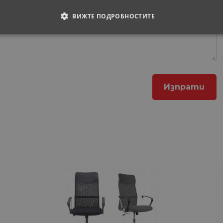
ВИЖТЕ ПОДРОБНОСТИТЕ
ОДИМИ
СТАТИСТИЧЕСКИ
МАРКЕТИНГOВИ
РАНИ
обходими
Статистически
Маркетингoви
Функционални
Некла
витки позволяват основната функционалност на уебсайта, като потребителско вл
е да се използва правилно без строго необходими бисквитки.
Доставчик
/
Валиден
Описание
Домейн
до
29
Тази бисквитка се използва за разграничаване 
Cloudflare
минути
Това е от полза за уебсайта, за да се правят ва
Inc.
57
използването на техния уебсайт.
.onesignal.com
секунди
1 година
Използва се за влизане с Google
Google LLC
1 месец
.www.home-
max.bg