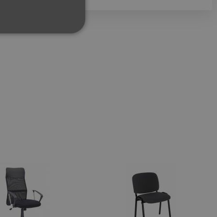
ФУНКЦИОНАЛНИ
сифицирани
изане и управление на
между хората и ботовете.
лидни отчети за