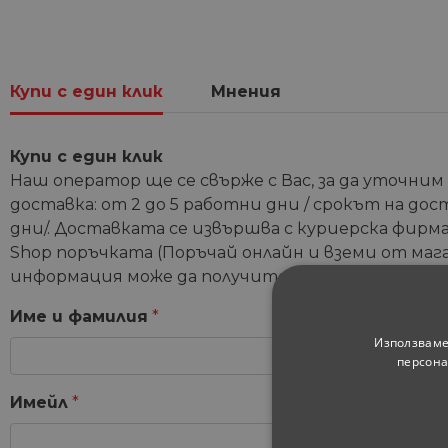
Купи с един клик
Мнения
Купи с един клик
Наш оператор ще се свърже с Вас, за да уточним
доставка: от 2 до 5 работни дни / срокът на дос
дни/. Доставката се извършва с куриерска фирма 
Shop поръчката (Поръчай онлайн и вземи от мага
информация може да получите от координатори
Име и фамилия
*
Използваме
персона
Имейл
*