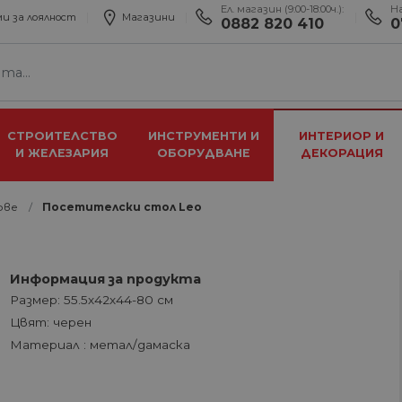
Ел. магазин (9:00-18:00ч.):
Н
и за лоялност
Магазини
0882 820 410
0
СТРОИТЕЛСТВО
ИНСТРУМЕНТИ И
ИНТЕРИОР И
И ЖЕЛЕЗАРИЯ
ОБОРУДВАНЕ
ДЕКОРАЦИЯ
ове
Посетителски стол Leo
Информация за продукта
Размер: 55.5х42х44-80 см
Цвят: черен
Материал : метал/дамаска