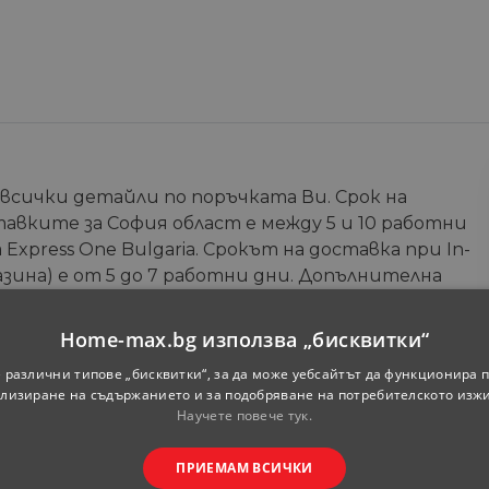
 всички детайли по поръчката Ви. Срок на
тавките за София област е между 5 и 10 работни
Express One Bulgaria. Срокът на доставка при In-
зина) е от 5 до 7 работни дни. Допълнителна
те на онлайн магазина.
Home-max.bg използва „бисквитки“
Телефон
*
 различни типове „бисквитки“, за да може уебсайтът да функционира п
лизиране на съдържанието и за подобряване на потребителското изж
Научете повече тук.
ПРИЕМАМ ВСИЧКИ