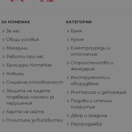
4.
€
9.
ЛВ.
тя
вз
със
за
съ
по
ЗА HOMEMAX
КАТЕГОРИИ
от
ра
За нас
Баня
по
на
Общи условия
Кухня
по
ка
Магазини
Електроуреди и
че
отопление
пр
Работи при нас
се 
Строителство и
бъ
Брошури HomeMax
железария
CookieScriptConsent
1 година
Та
CookieScript
Новини
се 
www.home-
Инструменти и
ус
max.bg
Социална отговорност
оборудване
Net
за
Защита на лицата
пр
Интериор и декорация
за 
подаващи сигнали за
"б
Подови и стенни
нарушения
по
покрития
Карта на сайта
Двор и градина
Политика за бисквитки
Разпродажба
Доставчик
/
Валиден