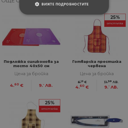
ОЩЕ ОТ КАТЕГОРИЯТА
ВИЖТЕ ПОДРОБНОСТИТЕ
СТРОГО НЕОБХОДИМИ
25%
отстъпка
СТАТИСТИЧЕСКИ
МАРКЕТИНГOВИ
ФУНКЦИОНАЛНИ
Подложка силиконова за
Готварска престилка
тесто 40х50 см
червена
НЕКЛАСИФИЦИРАНИ
Цена за бройка
Цена за бройка
13
99
6.
€
11.
ЛВ.
60
-
4.
€
9.
ЛВ.
60
-
4.
€
9.
ЛВ.
Строго необходими
Статистически
25%
Маркетингoви
Функционални
отстъпка
Некласифицирани
Строго необходимите бисквитки позволяват