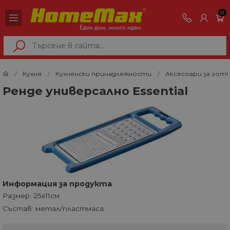
0
Кухня
Кухненски принадлежности
Аксесоари за гот
Ренде универсално Essential
Информация за продукта
Размер: 25x11см
Състав: метал/пластмаса