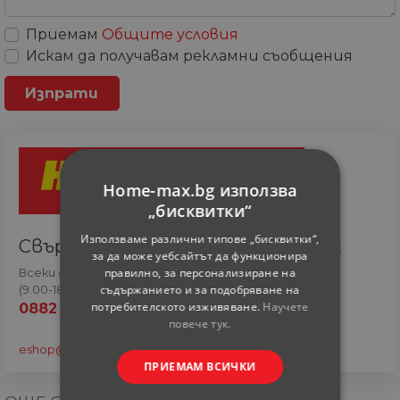
Приемам
Общите условия
Искам да получавам рекламни съобщения
Home-max.bg използва
„бисквитки“
Използваме различни типове „бисквитки“,
Свържете се с онлайн сътрудник
за да може уебсайтът да функционира
правилно, за персонализиране на
Всеки ден
съдържанието и за подобряване на
(9.00-18.00 часа)
потребителското изживяване.
Научете
0882 820 410
повече тук.
eshop@home-max.bg
ПРИЕМАМ ВСИЧКИ