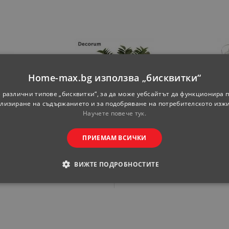
Home-max.bg използва „бисквитки“
 различни типове „бисквитки“, за да може уебсайтът да функционира п
лизиране на съдържанието и за подобряване на потребителското изж
Научете повече тук.
ф19 см
Замиокулкас Zamiifolia
Бокар
Zenzi ф21 см h65 см
ПРИЕМАМ ВСИЧКИ
ка
Цена за бройка
Ц
ВИЖТЕ ПОДРОБНОСТИТЕ
99
57
99
5
ЛВ.
48.
€
94.
ЛВ.
48.
ОДИМИ
СТАТИСТИЧЕСКИ
МАРКЕТИНГOВИ
РАНИ