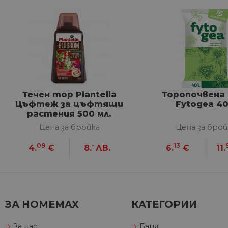
Строго не
Строго необходимите биск
акаунта. Уебсайтът не мож
Име
Течен тор Plantella
Торопочвена 
__cf_bm
Цъфтеж за цъфтящи
Fytogеa 40
растения 500 мл.
Цена за бройка
Цена за брой
G_ENABLED_IDPS
09
-
13
4.
€
8.
ЛВ.
6.
€
11.
VISITOR_PRIVACY_METAD
Google Privacy Poli
ЗА HOMEMAX
КАТЕГОРИИ
CookieScriptConsent
За нас
Баня