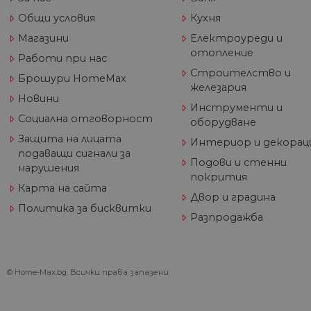
Общи условия
Кухня
Име
Магазини
Електроуреди и
Дост
Име
Име
__Secure-ROLLOUT_TOKE
отопление
/
До
До
Работи при нас
Име
До
Строителство и
__utmb
GeneralAppGenSession
Goog
Брошури HomeMax
YSC
LLC
Go
железария
.hom
.y
Новини
max.
Инструменти и
VISITOR_INFO1_LIVE
Go
Социална отговорност
оборудване
.y
Защита на лицата
Интериор и декорац
подаващи сигнали за
_ga_32J9YV418P
.hom
Подови и стенни
IDE
Go
нарушения
max.
.do
покрития
Карта на сайта
__utmc
Goog
Двор и градина
LLC
test_cookie
Go
Политика за бисквитки
.hom
.do
Разпродажба
max.
_fbp
Me
Inc
© Home-Max.bg. Всички права запазени.
.h
_gcl_au
Go
__utmz
Goog
.h
LLC