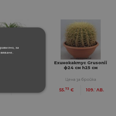
равилно, за
ивяване.
нея ф21 см h70
Ехинокактус Grusonii
см
ф24 см h25 см
ена за бройка
Цена за бройка
7
99
73
-
€
94.
ЛВ.
55.
€
109.
ЛВ.
ФУНКЦИОНАЛНИ