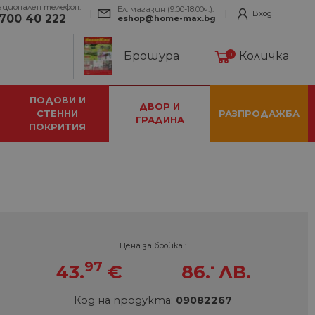
ационален телефон:
Ел. магазин (9:00-18:00ч.):
Вход
700 40 222
eshop@home-max.bg
Брошура
Количка
0
ПОДОВИ И
ДВОР И
СТЕННИ
РАЗПРОДАЖБА
ГРАДИНА
ПОКРИТИЯ
Цена за бройка :
97
-
43.
€
86.
ЛВ.
Код на продукта:
09082267