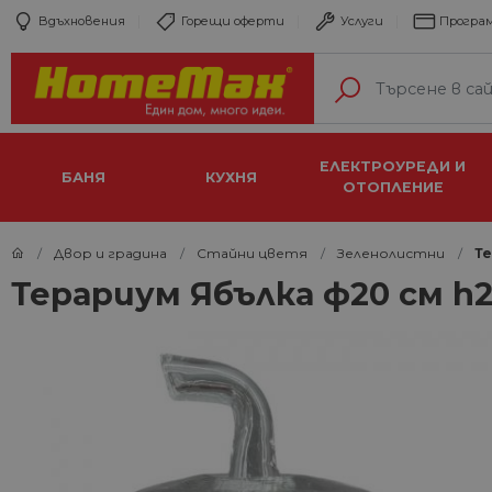
Вдъхновения
Горещи оферти
Услуги
Програм
ЕЛЕКТРОУРЕДИ И
БАНЯ
КУХНЯ
ОТОПЛЕНИЕ
Двор и градина
Стайни цветя
Зеленолистни
Те
Терариум Ябълка ф20 см h