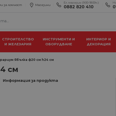
Ел. магазин (9:00-18:00ч.):
Н
и за лоялност
Магазини
0882 820 410
0
СТРОИТЕЛСТВО
ИНСТРУМЕНТИ И
ИНТЕРИОР И
И ЖЕЛЕЗАРИЯ
ОБОРУДВАНЕ
ДЕКОРАЦИЯ
рариум Ябълка ф20 см h24 см
24 см
Информация за продукта