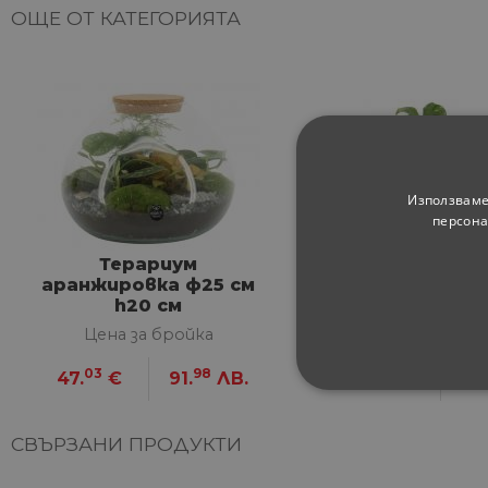
ОЩЕ ОТ КАТЕГОРИЯТА
Използваме
персона
Терариум
Монстера Thai 
аранжировка ф25 см
h70 см
h20 см
Цена за бройка
Цена за брой
03
98
57
47.
€
91.
ЛВ.
48.
€
94.
СТРОГО НЕОБХ
СВЪРЗАНИ ПРОДУКТИ
НЕКЛАСИФИЦИ