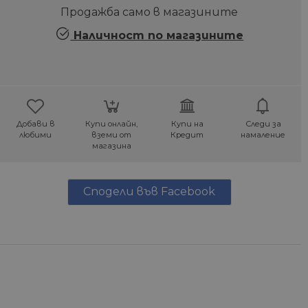
Продажба само в магазините
Наличност по магазините
Добави в
Купи онлайн,
Купи на
Следи за
любими
вземи от
Кредит
намаление
магазина
Сподели във Facebook