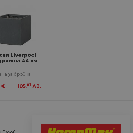
сифицирани
изане и управление на
сия Liverpool
между хората и ботовете.
лидни отчети за
дратна 44 см
ена за бройка
01
€
105.
ЛВ.
ъгласието на потребителя
йствие със сайта. Той
 отношение на различни
арантира, че техните
k.bg, за да запомни
на посетителите.
 Вазов