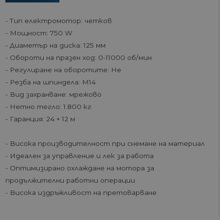
- Тип електромотор: четков
- Мощност: 750 W
- Диаметър на диска: 125 мм
- Обороти на празен ход: 0-11000 об/мин
- Регулиране на оборотите: Не
- Резба на шпиндела: М14
- Вид захранване: мрежово
- Нетно тегло: 1.800 кг
- Гаранция: 24 + 12 м
- Висока производителност при снемане на материал
- Идеален за управление и лек за работа
- Оптимизирано охлаждане на мотора за
продължителни работни операции
- Висока издръжливост на претоварване