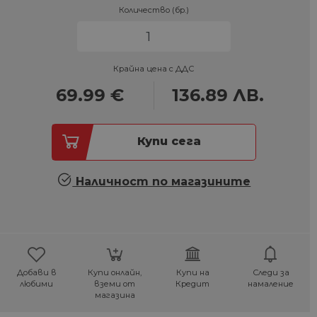
Количество (бр.)
Крайна цена с ДДС
69.99
€
136.89
ЛВ.
Купи сега
Наличност по магазините
Добави в
Купи онлайн,
Купи на
Следи за
любими
вземи от
Кредит
намаление
магазина