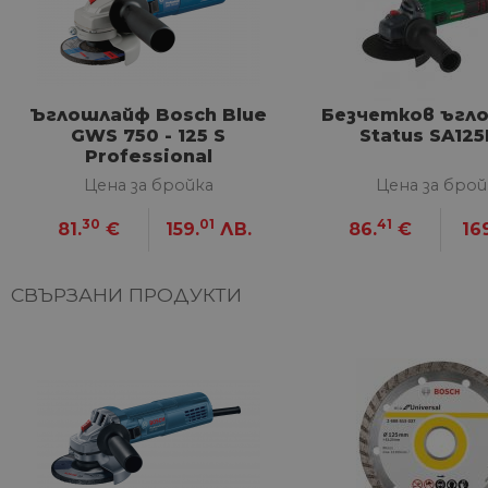
Строго необходимите биск
акаунта. Уебсайтът не мож
Име
Ъглошлайф Bosch Blue
Безчетков ъгл
__cf_bm
GWS 750 - 125 S
Status SA12
Professional
Цена за бройка
Цена за брой
G_ENABLED_IDPS
30
01
41
81.
€
159.
ЛВ.
86.
€
16
VISITOR_PRIVACY_METAD
Google Privacy Poli
СВЪРЗАНИ ПРОДУКТИ
CookieScriptConsent
Име
Дост
Име
Име