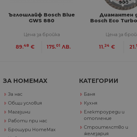
__Secure-ROLLOUT_TOKE
/
До
До
Име
До
__utmb
GeneralAppGenSession
Goog
Ъглошлайф Bosch Blue
Диамантен 
YSC
LLC
Go
.hom
GWS 880
Bosch Eco Turbo
.y
max.
VISITOR_INFO1_LIVE
Go
.y
Цена за бройка
Цена за брой
48
01
24
89.
€
175.
ЛВ.
11.
€
21.
_ga_32J9YV418P
.hom
IDE
Go
max.
.do
__utmc
Goog
LLC
test_cookie
Go
.hom
.do
max.
ЗА HOMEMAX
КАТЕГОРИИ
_fbp
Me
За нас
Баня
Inc
.h
Общи условия
Кухня
_gcl_au
Go
__utmz
Goog
Магазини
Електроуреди и
.h
LLC
отопление
.hom
Работи при нас
max.
Строителство и
Брошури HomeMax
железария