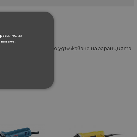
равилно, за
ивяване.
да получите безплатно удължаване на гаранцията
ФУНКЦИОНАЛНИ
сифицирани