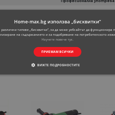
Професионална употреба
Home-max.bg използва „бисквитки“
 различни типове „бисквитки“, за да може уебсайтът да функционира п
лизиране на съдържанието и за подобряване на потребителското изж
Научете повече тук.
ofessional.com
до 4 седмици след покупката, за 
ПРИЕМАМ ВСИЧКИ
ВИЖТЕ ПОДРОБНОСТИТЕ
ОДИМИ
СТАТИСТИЧЕСКИ
МАРКЕТИНГOВИ
РАНИ
обходими
Статистически
Маркетингoви
Функционални
Некла