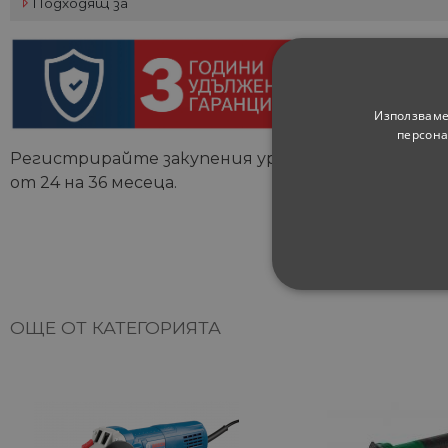
Подходящ за
Използваме
персона
Регистрирайте закупения уред на
www.bosch-pr
от 24 на 36 месеца.
СТРОГО НЕОБХ
ОЩЕ ОТ КАТЕГОРИЯТА
НЕКЛАСИФИЦИ
Строго не