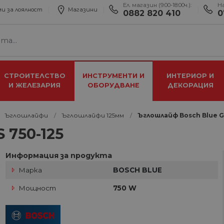
Ел. магазин (9:00-18:00ч.):
Н
и за лоялност
Магазини
0882 820 410
0
СТРОИТЕЛСТВО
ИНСТРУМЕНТИ И
ИНТЕРИОР И
И ЖЕЛЕЗАРИЯ
ОБОРУДВАНЕ
ДЕКОРАЦИЯ
Ъглошлайфи
Ъглошлайфи 125мм
Ъглошлайф Bosch Blue G
 750-125
Информация за продукта
Марка
BOSCH BLUE
Мощност
750 W