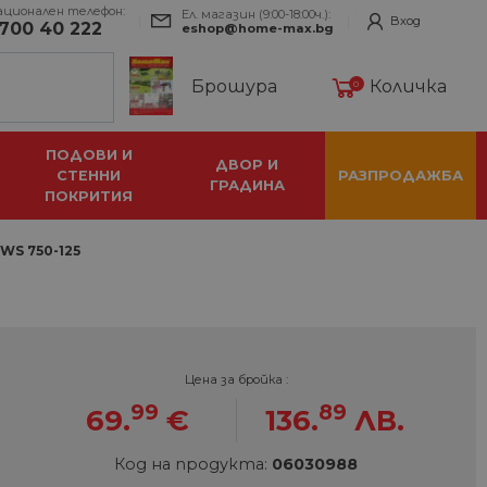
ационален телефон:
Ел. магазин (9:00-18:00ч.):
Вход
700 40 222
eshop@home-max.bg
Брошура
Количка
0
ПОДОВИ И
ДВОР И
СТЕННИ
РАЗПРОДАЖБА
ГРАДИНА
ПОКРИТИЯ
WS 750-125
Цена за бройка :
99
89
69.
€
136.
ЛВ.
Код на продукта:
06030988