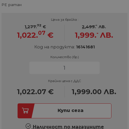
PE ратан
Цена за бройка :
72
-
1,277.
€
2,499.
ЛВ.
07
-
1,022.
€
1,999.
ЛВ.
Код на продукта:
16141681
Количество (бр.)
Крайна цена с ДДС
1,022.07
€
1,999.00
ЛВ.
Купи сега
Наличност по магазините