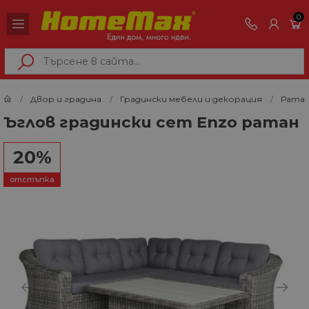
0
Двор и градина
Градински мебели и декорация
Ратан
Ъглов градински сет Enzo ратан
20%
отстъпка