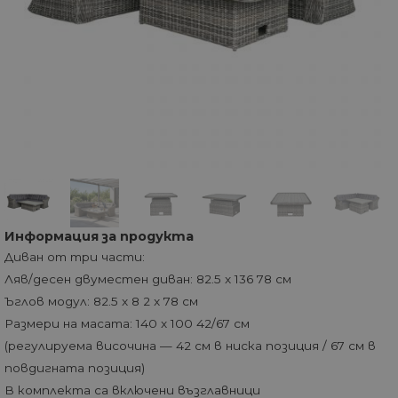
Информация за продукта
Диван от три части:
Ляв/десен двуместен диван: 82.5 x 136 78 см
Ъглов модул: 82.5 x 8 2 x 78 см
Размери на масата: 140 x 100 42/67 см
(регулируема височина — 42 см в ниска позиция / 67 см в
повдигната позиция)
В комплекта са включени възглавници