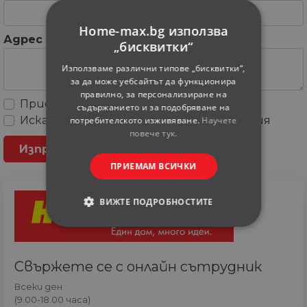
Home-max.bg използва
Адрес
„бисквитки“
Използваме различни типове „бисквитки“,
за да може уебсайтът да функционира
правилно, за персонализиране на
Приемам
Общите условия
съдържанието и за подобряване на
Искам да получавам рекламни съобщения
потребителското изживяване.
Научете
повече тук.
ПРИЕМАМ ВСИЧКИ
ВИЖТЕ ПОДРОБНОСТИТЕ
СТРОГО НЕОБХОДИМИ
Свържете се с онлайн сътрудник
СТАТИСТИЧЕСКИ
Всеки ден
МАРКЕТИНГOВИ
(9.00-18.00 часа)