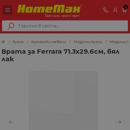
0
Кухня
Кухненски мебели
Модулни кухни
Модулни к
Врата за Ferrara 71.3х29.6см, бял
лак