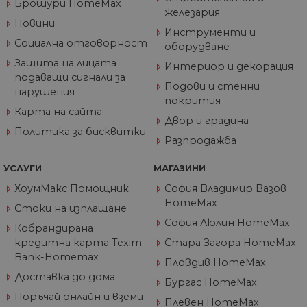
Брошури HomeMax
по
железария
на
Новини
по
Инструменти и
ка
Социална отговорност
че
оборудване
пр
се 
Защита на лицата
Интериор и декорация
бъ
подаващи сигнали за
Подови и стенни
нарушения
CookieScriptConsent
1 година
Та
CookieScript
покрития
се 
www.home-
ус
Карта на сайта
max.bg
Двор и градина
Net
за
Политика за бисквитки
пр
Разпродажба
за 
"б
по
УСЛУГИ
МАГАЗИНИ
ХоумМакс Помощник
София Владимир Вазов
HomeMax
Стоки на изплащане
София Люлин HomeMax
Кобрандирана
Доставчик
/
Валиден
Име
Описание
кредитна карта Texim
Стара Загора HomeMax
Домейн
Доставчик
Валиден
до
Име
Описание
Доставчик
/
Домейн
Валиден
до
Bank-Homemax
Име
Описание
Пловдив HomeMax
__Secure-
.youtube.com
5 месеца
/
Домейн
до
ROLLOUT_TOKEN
4
GeneralAppGenSession
.home-
4
Тази
Доставка до дома
седмици
Бургас HomeMax
max.bg
седмици
бисквитка с
__utmb
29
Това е една от
Google
Доставчик
/
Валиден
Име
Описание
2 дни
използва за
минути
четирите основн
LLC
Поръчай онлайн и вземи
Домейн
до
Плевен HomeMax
управление
55
бисквитки,
.home-