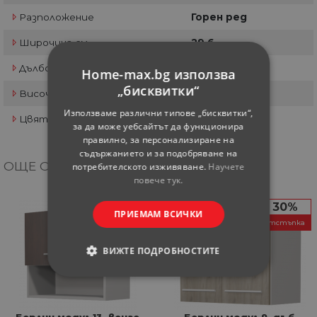
Разположение
Горен ред
Широчина см
29.6
Дълбочина см
1.6
Home-max.bg използва
„бисквитки“
Височина см
71.3
Използваме различни типове „бисквитки“,
Цвят
Бял МДФ
за да може уебсайтът да функционира
правилно, за персонализиране на
съдържанието и за подобряване на
ОЩЕ ОТ КАТЕГОРИЯТА
потребителското изживяване.
Научете
повече тук.
30%
30%
ПРИЕМАМ ВСИЧКИ
отстъпка
отстъпка
ВИЖТЕ ПОДРОБНОСТИТЕ
СТРОГО НЕОБХОДИМИ
СТАТИСТИЧЕСКИ