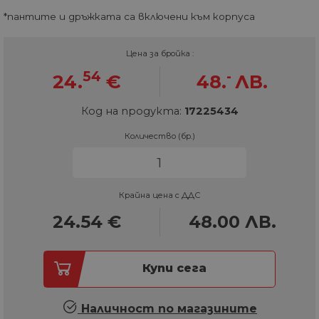
*пантите и дръжката са включени към корпуса
Цена за бройка :
54
-
24.
€
48.
ЛВ.
Код на продукта:
17225434
Количество (бр.)
Крайна цена с ДДС
24.54
€
48.00
ЛВ.
Купи сега
Наличност по магазините