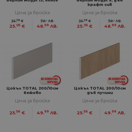
Берлин модул 13, венге
Берлин модул 9, дъб
крафт сив
Цена за бройка
Цена за бройка
МАРКЕТИНГOВИ
79
-
79
-
35.
€
70.
ЛВ.
35.
€
70.
ЛВ.
05
99
05
99
25.
€
48.
ЛВ.
25.
€
48.
ЛВ.
ФУНКЦИОНАЛНИ
НЕКЛАСИФИЦИРАНИ
Строго необходими
Статистически
Маркетингoви
Функционални
Некласифицирани
Цокъл TOTAL 200/10см
Цокъл TOTAL 200/10см
бежово
дъб пучини
Строго необходимите бисквитки позволяват
Цена за бройка
Цена за бройка
основната функционалност на уебсайта, като
потребителско влизане и управление на
акаунта. Уебсайтът не може да се използва
56
99
56
99
25.
€
49.
ЛВ.
25.
€
49.
ЛВ.
правилно без строго необходими бисквитки.
Доставчик
/
Валиден
Име
Оп
Домейн
до