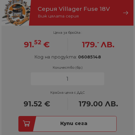
Серия Villager Fuse 18V
Виж цялата серия
Цена за бройка :
52
-
91.
€
179.
ЛВ.
Код на продукта:
06085148
Количество (бр.)
Крайна цена с ДДС
91.52
€
179.00
ЛВ.
Купи сега