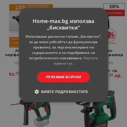
28%
отстъпка
Home-max.bg използва
„бисквитки“
Използваме различни типове „бисквитки“,
за да може уебсайтът да функционира
правилно, за персонализиране на
Акумулаторен
Акумулаторен
съдържанието и за подобряване на
перфоратор Einhell TE-
безчетков перфоратор
потребителското изживяване.
Научете
HD 18 LI Solo PXC
Bosch Blue GBH 18V-18 solo
Цена за бройка
Цена за бройка
повече тук.
33
-
173.
€
339.
ЛВ.
03
-
92.
€
180.
ЛВ.
-
52
124.
€
242.
ЛВ.
ПРИЕМАМ ВСИЧКИ
ВИЖТЕ ПОДРОБНОСТИТЕ
СТРОГО НЕОБХОДИМИ
СТАТИСТИЧЕСКИ