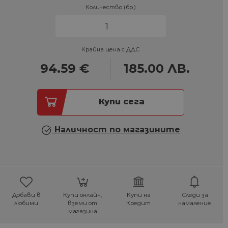
Количество (бр.)
Крайна цена с ДДС
94.59
€
185.00
ЛВ.
Купи сега
Наличност по магазините
Добави в
Купи онлайн,
Купи на
Следи за
любими
вземи от
Кредит
намаление
магазина