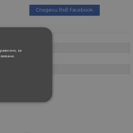
Сподели във Facebook
равилно, за
ивяване.
-X-Change
ФУНКЦИОНАЛНИ