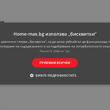
ия
Home-max.bg използва „бисквитки“
Einhell
 различни типове „бисквитки“, за да може уебсайтът да функционира п
лизиране на съдържанието и за подобряване на потребителското изж
Einhell Power
Научете повече тук.
18 V
ПРИЕМАМ ВСИЧКИ
62 см
ВИЖТЕ ПОДРОБНОСТИТЕ
ОДИМИ
СТАТИСТИЧЕСКИ
МАРКЕТИНГOВИ
РАНИ