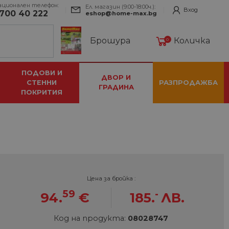
ационален телефон:
Ел. магазин (9:00-18:00ч.):
Вход
700 40 222
eshop@home-max.bg
Брошура
Количка
0
ПОДОВИ И
ДВОР И
СТЕННИ
РАЗПРОДАЖБА
ГРАДИНА
ПОКРИТИЯ
Цена за бройка :
59
-
94.
€
185.
ЛВ.
Код на продукта:
08028747