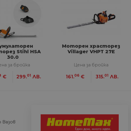
сифицирани
изане и управление на
умулаторен
Моторен храсторез
между хората и ботовете.
орез Stihl HSA
Villager VHPT 27E
лидни отчети за
30.0
ена за бройка
Цена за бройка
8
01
06
01
€
299.
ЛВ.
161.
€
315.
ЛВ.
ъгласието на потребителя
йствие със сайта. Той
 отношение на различни
арантира, че техните
k.bg, за да запомни
на посетителите.
 Вазов