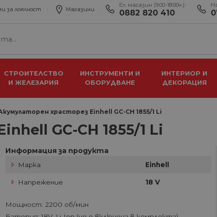
Ел. магазин (9:00-18:00ч.):
Н
и за лоялност
Магазини
0882 820 410
0
СТРОИТЕЛСТВО
ИНСТРУМЕНТИ И
ИНТЕРИОР И
И ЖЕЛЕЗАРИЯ
ОБОРУДВАНЕ
ДЕКОРАЦИЯ
Акумулаторен храсторез Einhell GC-CH 1855/1 Li
nhell GC-CH 1855/1 Li
Информация за продукта
Марка
Einhell
Напрежение
18 V
Мощност: 2200 об/мин
Батерия: 18V, Li-Ion (не е включена в комплекта)