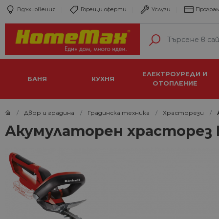
Вдъхновения
Горещи оферти
Услуги
Програм
ЕЛЕКТРОУРЕДИ И
БАНЯ
КУХНЯ
ОТОПЛЕНИЕ
Двор и градина
Градинска техника
Храсторези
Акумулаторен храсторез Ei