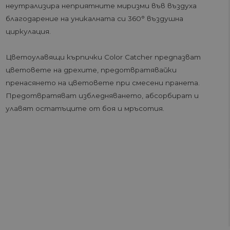
неутрализира неприятните миризми във въздуха
благодарение на уникалната си 360° въздушна
циркулация.
Цветоулавящи кърпички Color Catcher предпазват
цветовете на дрехите, предотвратявайки
пренасянето на цветовете при смесени пранета.
Предотвратяват избледняването, абсорбират и
улавят остатъците от боя и мръсотия.