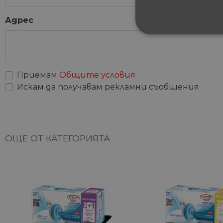
Адрес
СТРОГО НЕОБХ
НЕКЛАСИФИЦИ
Приемам
Общите условия
Искам да получавам рекламни съобщения
Строго не
Строго необходимите биск
акаунта. Уебсайтът не мож
ОЩЕ ОТ КАТЕГОРИЯТА
Име
__cf_bm
G_ENABLED_IDPS