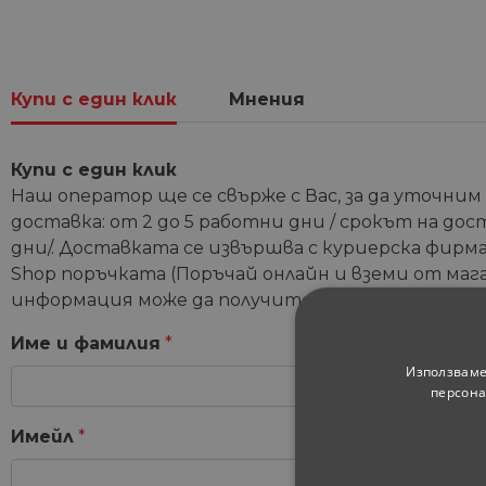
Купи с един клик
Мнения
Купи с един клик
Наш оператор ще се свърже с Вас, за да уточним
доставка: от 2 до 5 работни дни / срокът на дос
дни/. Доставката се извършва с куриерска фирма 
Shop поръчката (Поръчай онлайн и вземи от мага
информация може да получите от координатори
Име и фамилия
*
Използваме
персона
Имейл
*