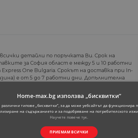
 всички детайли по поръчката Ви. Срок на
тавките за София област е между 5 и 10 работни
Express One Bulgaria. Срокът на доставка при In-
зина) е от 5 до 7 работни дни. Допълнителна
те на онлайн магазина.
Home-max.bg използва „бисквитки“
Телефон
*
 различни типове „бисквитки“, за да може уебсайтът да функционира п
лизиране на съдържанието и за подобряване на потребителското изж
Научете повече тук.
ПРИЕМАМ ВСИЧКИ