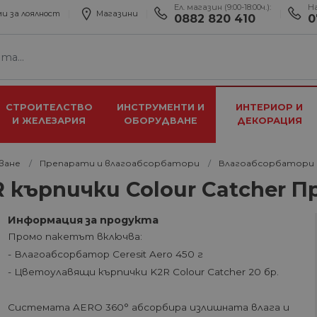
Ел. магазин (9:00-18:00ч.):
Н
и за лоялност
Магазини
0882 820 410
0
СТРОИТЕЛСТВО
ИНСТРУМЕНТИ И
ИНТЕРИОР И
И ЖЕЛЕЗАРИЯ
ОБОРУДВАНЕ
ДЕКОРАЦИЯ
ване
Препарати и влагоабсорбатори
Влагоабсорбатори
K2R кърпички Colour Catcher 
Информация за продукта
Промо пакетът включва:
- Влагоабсорбатор Ceresit Aero 450 г
- Цветоулавящи кърпички K2R Colour Catcher 20 бр.
Системата AERO 360° абсорбира излишната влага и