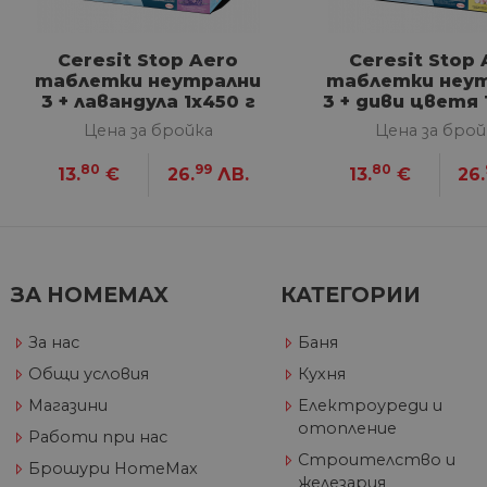
VISITOR_PRIVACY_METAD
Google Privacy Poli
Ceresit Stop Aero
Ceresit Stop
таблетки неутрални
таблетки неу
3 + лавандула 1х450 г
3 + диви цветя 
CookieScriptConsent
Цена за бройка
Цена за брой
80
99
80
13.
€
26.
ЛВ.
13.
€
26.
Име
Дост
Име
Име
__Secure-ROLLOUT_TOKE
/
До
До
Име
До
__utmb
GeneralAppGenSession
Goog
ЗА HOMEMAX
КАТЕГОРИИ
YSC
LLC
Go
.hom
.y
max.
За нас
Баня
VISITOR_INFO1_LIVE
Go
.y
Общи условия
Кухня
Магазини
Електроуреди и
_ga_32J9YV418P
.hom
отопление
IDE
Go
Работи при нас
max.
.do
Строителство и
Брошури HomeMax
__utmc
Goog
железария