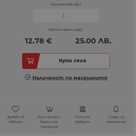
Количество (бр.)
Крайна цена с ДДС
12.78
€
25.00
ЛВ.
Купи сега
Наличност по магазините
Добави в
Купи онлайн,
Купи на
Следи за
любими
вземи от
Кредит
намаление
магазина