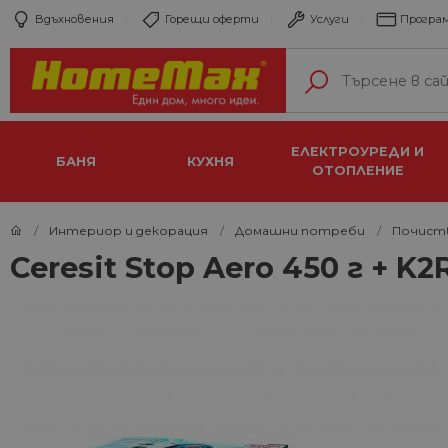
Вдъхновения
Горещи оферти
Услуги
Програм
ЕЛЕКТРОУРЕДИ И
БАНЯ
КУХНЯ
ОТОПЛЕНИЕ
Интериор и декорация
Домашни потреби
Почист
Ceresit Stop Aero 450 г + 