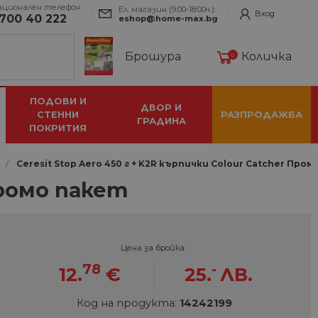
ационален телефон:
Ел. магазин (9:00-18:00ч.):
Вход
700 40 222
eshop@home-max.bg
Брошура
Количка
0
ПОДОВИ И
ДВОР И
СТЕННИ
РАЗПРОДАЖБА
ГРАДИНА
ПОКРИТИЯ
Ceresit Stop Aero 450 г + K2R кърпички Colour Catcher Про
Промо пакет
Цена за бройка :
78
-
12.
€
25.
ЛВ.
Код на продукта:
14242199