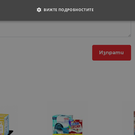
ВИЖТЕ ПОДРОБНОСТИТЕ
ОДИМИ
СТАТИСТИЧЕСКИ
МАРКЕТИНГOВИ
РАНИ
обходими
Статистически
Маркетингoви
Функционални
Некла
витки позволяват основната функционалност на уебсайта, като потребителско вл
е да се използва правилно без строго необходими бисквитки.
Доставчик
/
Валиден
Описание
Домейн
до
29
Тази бисквитка се използва за разграничаване 
Cloudflare
минути
Това е от полза за уебсайта, за да се правят ва
Inc.
57
използването на техния уебсайт.
.onesignal.com
секунди
1 година
Използва се за влизане с Google
Google LLC
1 месец
.www.home-
max.bg