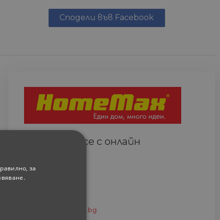
Сподели във Facebook
Свържете се с онлайн
сътрудник
Всеки ден
равилно, за
(9.00-18.00 часа)
ивяване.
0882 820 410
eshop@home-max.bg