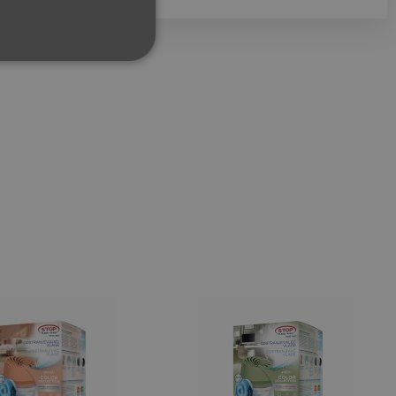
ФУНКЦИОНАЛНИ
сифицирани
изане и управление на
между хората и ботовете.
лидни отчети за