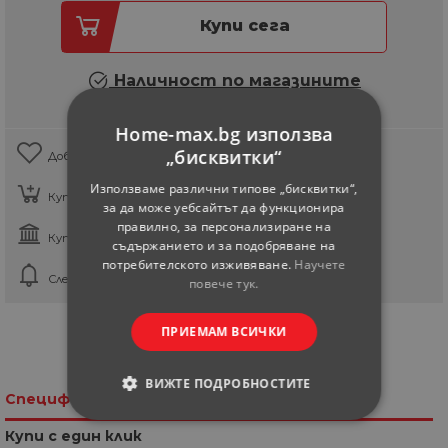
Купи сега
Наличност по магазините
Home-max.bg използва
„бисквитки“
Добави в любими
Използваме различни типове „бисквитки“,
Купи онлайн, вземи от магазина
за да може уебсайтът да функционира
правилно, за персонализиране на
Купи на Кредит
съдържанието и за подобряване на
потребителското изживяване.
Научете
Следи за намаление
повече тук.
ПРИЕМАМ ВСИЧКИ
Сподели във Facebook
ВИЖТЕ ПОДРОБНОСТИТЕ
Спецификация
СТРОГО НЕОБХОДИМИ
Купи с един клик