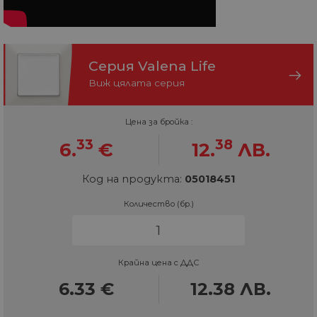
Серия Valena Life
Виж цялата серия
Цена за бройка :
33
38
6.
€
12.
ЛВ.
Код на продукта:
05018451
Количество (бр.)
Крайна цена с ДДС
6.33
€
12.38
ЛВ.