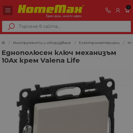
0
Инструменти и оборудване
Електроматериали
Кл
Еднополюсен ключ механизъм
10Ах крем Valena Life