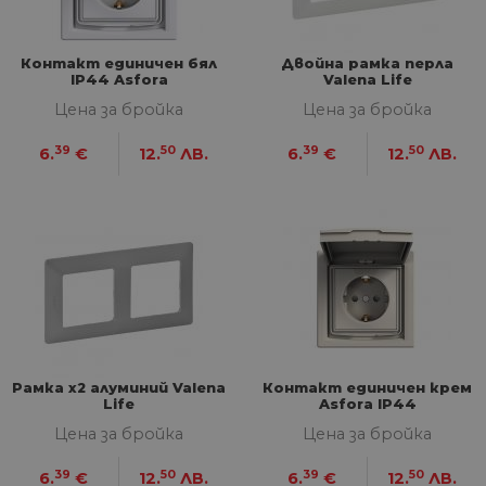
Доставчик
/
Валиден
Име
Оп
Домейн
до
__cf_bm
29
Та
Cloudflare
Контакт единичен бял
Двойна рамка перла
минути
из
Inc.
IP44 Asfora
Valena Life
57
ра
.onesignal.com
секунди
ме
Цена за бройка
Цена за бройка
бот
от 
уеб
39
50
39
50
6.
€
12.
ЛВ.
6.
€
12.
ЛВ.
пр
от
из
те
G_ENABLED_IDPS
1 година
Изп
Google LLC
1 месец
вл
.www.home-
max.bg
VISITOR_PRIVACY_METADATA
5 месеца
Та
YouTube
4
из
.youtube.com
седмици
съ
съ
по
Google Privacy Policy
из
по
Рамка х2 алуминий Valena
Контакт единичен крем
тя
Life
Asfora IP44
вз
Цена за бройка
Цена за бройка
със
за
съ
39
50
39
50
6.
€
12.
ЛВ.
6.
€
12.
ЛВ.
по