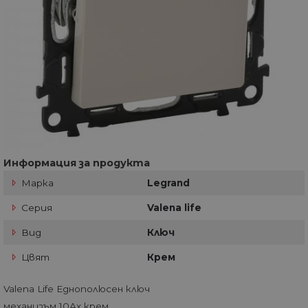
Информация за продукта
Марка
Legrand
Серия
Valena life
Вид
Ключ
Цвят
Крем
Valena Life Еднополюсен ключ
механизъм 10Ах крем