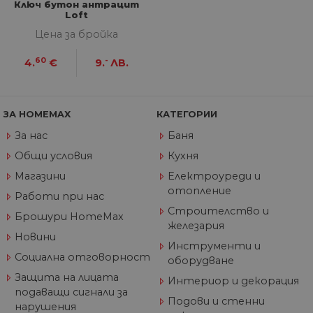
бот
Ключ бутон антрацит
от 
Loft
уеб
пр
Цена за бройка
от
из
те
60
-
4.
€
9.
ЛВ.
G_ENABLED_IDPS
1 година
Изп
Google LLC
1 месец
вл
.www.home-
max.bg
ЗА HOMEMAX
КАТЕГОРИИ
VISITOR_PRIVACY_METADATA
5 месеца
Та
YouTube
4
из
.youtube.com
За нас
Баня
седмици
съ
съ
Общи условия
Кухня
по
Google Privacy Policy
из
Магазини
Електроуреди и
по
тя
отопление
Работи при нас
вз
със
Строителство и
Брошури HomeMax
за
железария
съ
Новини
по
Инструменти и
от
Социална отговорност
ра
оборудване
по
Защита на лицата
на
Интериор и декорация
по
подаващи сигнали за
ка
Подови и стенни
нарушения
че