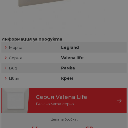
Информация за продукта
Марка
Legrand
Серия
Valena life
Вид
Рамка
Цвят
Крем
Серия Valena Life
Виж цялата серия
Цена за бройка :