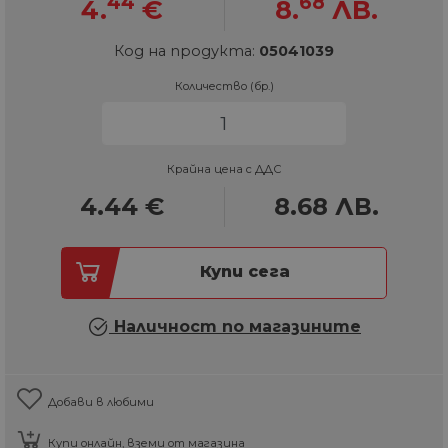
44
68
4.
€
8.
ЛВ.
Код на продукта:
05041039
Количество (бр.)
Крайна цена с ДДС
4.44
€
8.68
ЛВ.
Купи сега
Наличност по магазините
Добави в любими
Купи онлайн, вземи от магазина