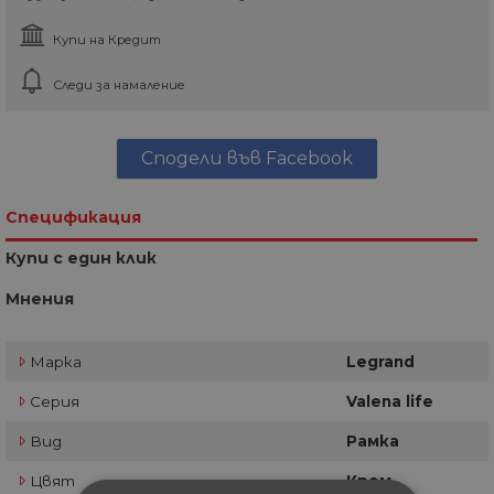
Купи на Кредит
Следи за намаление
Сподели във Facebook
Спецификация
Купи с един клик
Мнения
Марка
Legrand
Серия
Valena life
Вид
Рамка
Цвят
Крем