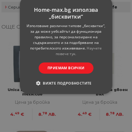
Серии ключове и контаки
Valena Life
Home-max.bg използва
„бисквитки“
Използваме различни типове „бисквитки“,
ОЩЕ ОТ КАТЕГОРИЯТА
за да може уебсайтът да функционира
правилно, за персонализиране на
съдържанието и за подобряване на
потребителското изживяване.
Научете
повече тук.
ПРИЕМАМ ВСИЧКИ
ВИЖТЕ ПОДРОБНОСТИТЕ
Unica B бутонен ключ
Контакт Despina двоен
техн.сив
Бял
СТРОГО НЕОБХОДИМИ
Цена за бройка
Цена за бройка
СТАТИСТИЧЕСКИ
49
78
49
78
4.
€
8.
ЛВ.
4.
€
8.
ЛВ.
МАРКЕТИНГOВИ