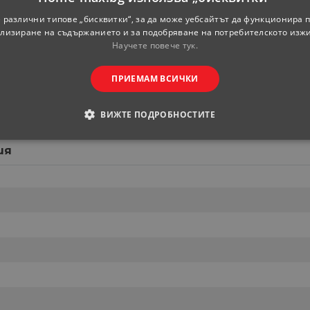
 различни типове „бисквитки“, за да може уебсайтът да функционира п
лизиране на съдържанието и за подобряване на потребителското изж
Научете повече тук.
ПРИЕМАМ ВСИЧКИ
Серия Valena Life
ВИЖТЕ ПОДРОБНОСТИТЕ
Виж цялата серия
ОДИМИ
СТАТИСТИЧЕСКИ
МАРКЕТИНГOВИ
ия
РАНИ
обходими
Статистически
Маркетингoви
Функционални
Некла
витки позволяват основната функционалност на уебсайта, като потребителско вл
е да се използва правилно без строго необходими бисквитки.
Доставчик
/
Валиден
Описание