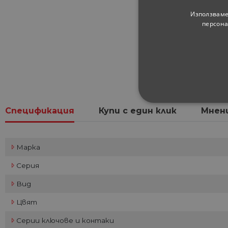
Използваме
персона
СТРОГО НЕОБХ
Спецификация
Купи с един клик
Мнен
НЕКЛАСИФИЦИ
Марка
Серия
Строго не
Вид
Строго необходимите биск
Цвят
акаунта. Уебсайтът не мож
Серии ключове и контаки
Име