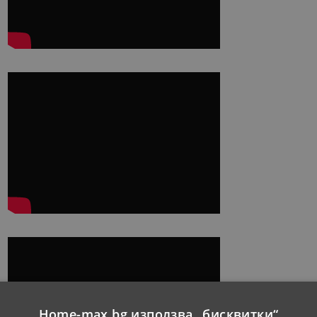
Home-max.bg използва „бисквитки“