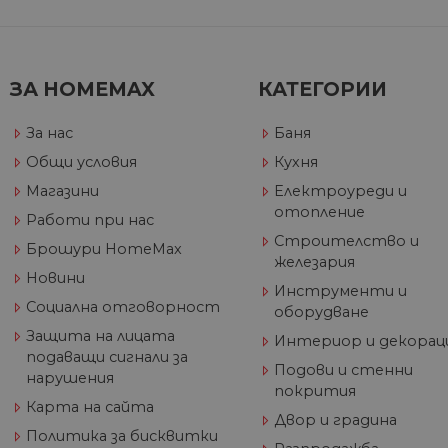
VISITOR_INFO1_LIVE
Go
.y
_ga_32J9YV418P
.hom
IDE
Go
ЗА HOMEMAX
КАТЕГОРИИ
max.
.do
__utmc
Goog
За нас
Баня
LLC
test_cookie
Go
.hom
.do
Общи условия
Кухня
max.
Магазини
Електроуреди и
_fbp
Me
отопление
Работи при нас
Inc
.h
Строителство и
Брошури HomeMax
железария
_gcl_au
Go
__utmz
Goog
Новини
.h
LLC
Инструменти и
.hom
Социална отговорност
оборудване
max.
Защита на лицата
Интериор и декорац
подаващи сигнали за
Подови и стенни
нарушения
_gid
Goog
покрития
LLC
Карта на сайта
.hom
Двор и градина
max.
Политика за бисквитки