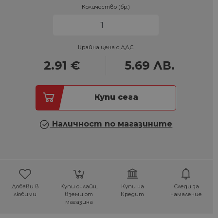
Количество (бр.)
Крайна цена с ДДС
2.91
€
5.69
ЛВ.
Купи сега
Наличност по магазините
Добави в
Купи онлайн,
Купи на
Следи за
любими
вземи от
Кредит
намаление
магазина