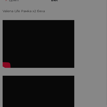
Цвят
Бял
Valena Life Рамка х2 бяла