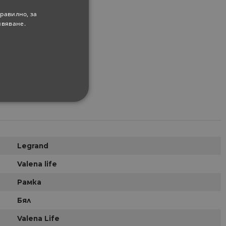
равилно, за
ивяване.
ФУНКЦИОНАЛНИ
Legrand
Valena life
сифицирани
Рамка
изане и управление на
Бял
Valena Life