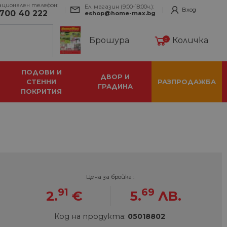
ационален телефон:
Ел. магазин (9:00-18:00ч.):
Вход
700 40 222
eshop@home-max.bg
Брошура
Количка
0
ПОДОВИ И
ДВОР И
СТЕННИ
РАЗПРОДАЖБА
ГРАДИНА
ПОКРИТИЯ
Цена за бройка :
91
69
2.
€
5.
ЛВ.
Код на продукта:
05018802