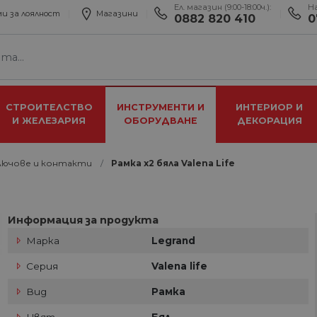
Ел. магазин (9:00-18:00ч.):
Н
и за лоялност
Магазини
0882 820 410
0
СТРОИТЕЛСТВО
ИНСТРУМЕНТИ И
ИНТЕРИОР И
И ЖЕЛЕЗАРИЯ
ОБОРУДВАНЕ
ДЕКОРАЦИЯ
лючове и контакти
Рамка х2 бяла Valena Life
Информация за продукта
Марка
Legrand
Серия
Valena life
Вид
Рамка