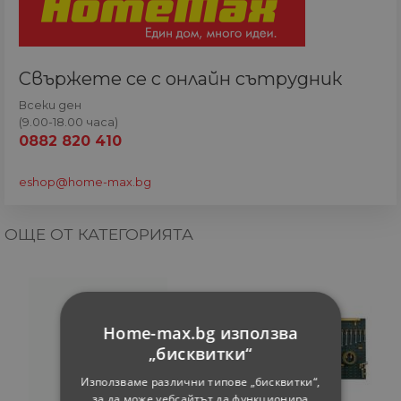
Свържете се с онлайн сътрудник
Всеки ден
(9.00-18.00 часа)
0882 820 410
eshop@home-max.bg
ОЩЕ ОТ КАТЕГОРИЯТА
Home-max.bg използва
„бисквитки“
Използваме различни типове „бисквитки“,
за да може уебсайтът да функционира