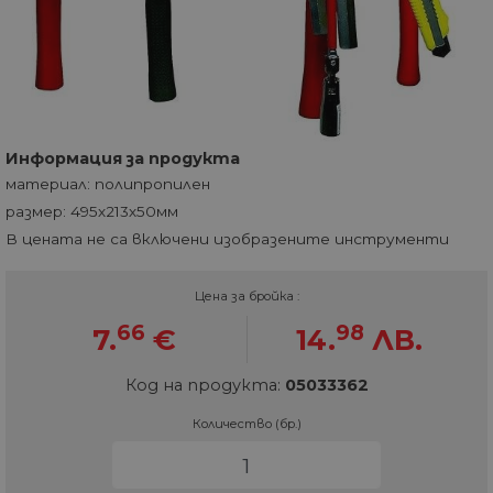
Информация за продукта
материал: полипропилен
размер: 495х213х50мм
В цената не са включени изобразените инструменти
Цена за бройка :
66
98
7.
€
14.
ЛВ.
Код на продукта:
05033362
Количество (бр.)