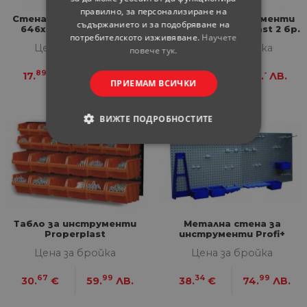
правилно, за персонализиране на
Стена за инструменти
Стена за инструменти
съдържанието и за подобряване на
646х385 мм Art Plast
500х500 мм Art Plast 2 бр.
потребителското изживяване.
Научете
Цена за бройка
Цена за бройка
повече тук.
89
99
45
-
17.
€
34.
ЛВ.
20.
€
40.
ЛВ.
ПРИЕМАМ ВСИЧКИ
ВИЖТЕ ПОДРОБНОСТИТЕ
СТРОГО НЕОБХОДИМИ
СТАТИСТИЧЕСКИ
МАРКЕТИНГOВИ
Табло за инструменти
Метална стена за
Properplast
инструменти Profi+
ФУНКЦИОНАЛНИ
Цена за бройка
Цена за бройка
НЕКЛАСИФИЦИРАНИ
67
99
34
99
30.
€
59.
ЛВ.
38.
€
74.
ЛВ.