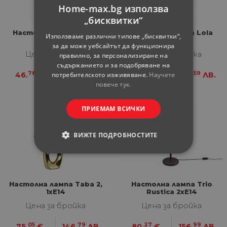
Home-max.bg използва
„бисквитки“
Настолна лампа Kong
Настолна лампа Lola
Използваме различни типове „бисквитки“,
1xE14
1xE14
за да може уебсайтът да функционира
Цена за бройка
Цена за бройка
правилно, за персонализиране на
съдържанието и за подобряване на
78
49
52
59
46.
€
91.
ЛВ.
55.
€
108.
ЛВ.
потребителското изживяване.
Научете
повече тук.
ПРИЕМАМ ВСИЧКИ
ВИЖТЕ ПОДРОБНОСТИТЕ
СТРОГО НЕОБХОДИМИ
СТАТИСТИЧЕСКИ
Настолна лампа Taba 2,
Настолна лампа Trio
1xE14
Rustica 2xE14
МАРКЕТИНГOВИ
Цена за бройка
Цена за бройка
05
79
27
99
75.
€
146.
ЛВ.
80.
€
156.
ЛВ.