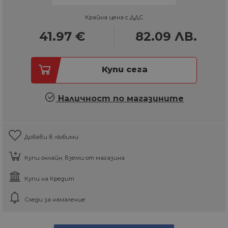
Крайна цена с ДДС
41.97
€
82.09
ЛВ.
Купи сега
Наличност по магазините
Добави в любими
Купи онлайн, вземи от магазина
Купи на Кредит
Следи за намаление