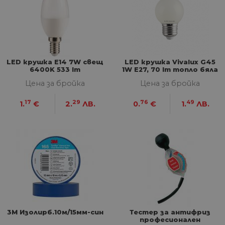
уеб
пр
от
из
те
G_ENABLED_IDPS
1 година
Изп
Google LLC
1 месец
вл
.www.home-
LЕD крушка Е14 7W свещ
LED крушка Vivalux G45
max.bg
6400K 533 lm
1W E27, 70 lm топло бяла
VISITOR_PRIVACY_METADATA
5 месеца
Та
YouTube
Цена за бройка
Цена за бройка
4
из
.youtube.com
седмици
съ
съ
17
29
76
49
1.
€
2.
ЛВ.
0.
€
1.
ЛВ.
по
Google Privacy Policy
из
по
тя
вз
със
за
съ
по
от
ра
по
на
по
ка
3М Изолирб.10м/15мм-син
Тестер за антифриз
че
пр
професионален