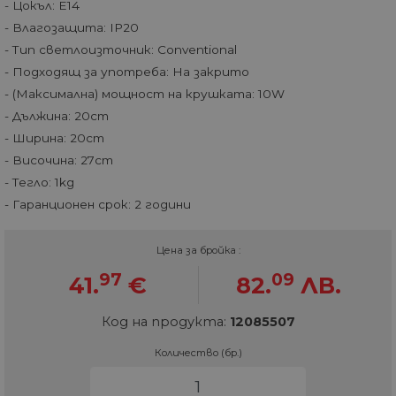
- Цокъл: E14
- Влагозащита: IP20
- Тип светлоизточник: Conventional
- Подходящ за употреба: На закрито
- (Максимална) мощност на крушката: 10W
- Дължина: 20cm
- Ширина: 20cm
- Височина: 27cm
- Тегло: 1kg
- Гаранционен срок: 2 години
Цена за бройка :
97
09
41.
€
82.
ЛВ.
Код на продукта:
12085507
Количество (бр.)