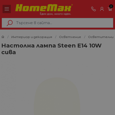
0
Интериор и декорация
Осветление
Осветителни 
Настолна лампа Steen E14 10W
сива