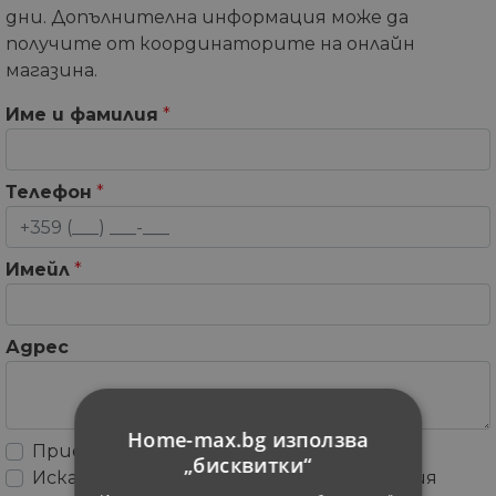
дни. Допълнителна информация може да
получите от координаторите на онлайн
магазина.
Име и фамилия
*
Телефон
*
Имейл
*
Адрес
Home-max.bg използва
Приемам
Общите условия
„бисквитки“
Искам да получавам рекламни съобщения