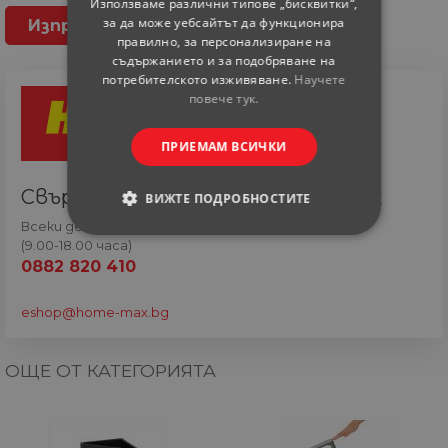
Използваме различни типове „бисквитки“,
за да може уебсайтът да функционира
правилно, за персонализиране на
съдържанието и за подобряване на
потребителското изживяване.
Научете
повече тук.
ПРИЕМАМ ВСИЧКИ
Свържете се с онлайн сътрудник
ВИЖТЕ ПОДРОБНОСТИТЕ
Всеки ден
СТРОГО НЕОБХОДИМИ
(9.00-18.00 часа)
0882 820 410
СТАТИСТИЧЕСКИ
eshop@home-max.bg
МАРКЕТИНГOВИ
ОЩЕ ОТ КАТЕГОРИЯТА
ФУНКЦИОНАЛНИ
НЕКЛАСИФИЦИРАНИ