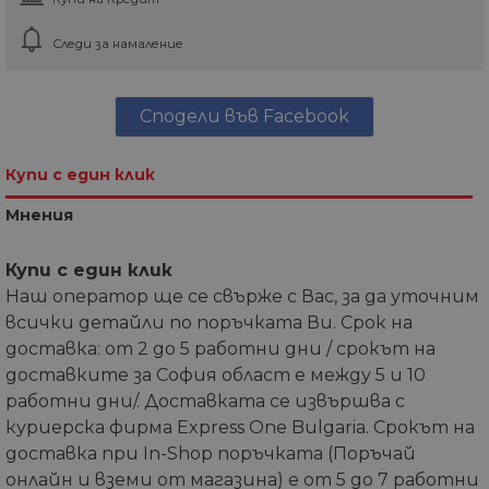
Следи за намаление
Сподели във Facebook
Купи с един клик
Мнения
Купи с един клик
Наш оператор ще се свърже с Вас, за да уточним
всички детайли по поръчката Ви. Срок на
доставка: от 2 до 5 работни дни / срокът на
доставките за София област е между 5 и 10
работни дни/. Доставката се извършва с
куриерска фирма Express One Bulgaria. Срокът на
доставка при In-Shop поръчката (Поръчай
онлайн и вземи от магазина) е от 5 до 7 работни