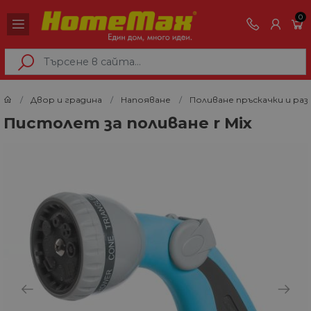
0
Двор и градина
Напояване
Поливане пръскачки и раз
Пистолет за поливане r Mix