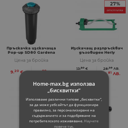
27%
отстъпка
Пръскачка изскачаща
Изскачащ разпръсквач
Pop-up SD80 Gardena
дъговиден Herly
Цена за бройка
Цена за бройка
80
99
13.
€
26.
ЛВ.
20
99
9.
€
17.
ЛВ.
13
81
10.
€
19.
ЛВ.
Home-max.bg използва
„бисквитки“
Използваме различни типове „бисквитки“,
за да може уебсайтът да функционира
правилно, за персонализиране на
съдържанието и за подобряване на
потребителското изживяване.
Научете
повече тук.