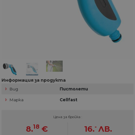
Информация за продукта
Вид
Пистолети
Марка
Cellfast
Цена за бройка :
18
-
8.
€
16.
ЛВ.