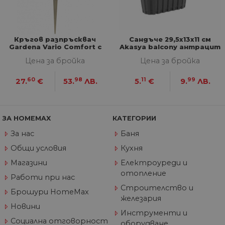
седмици
съ
съ
по
Google Privacy Policy
из
по
Кръгов разпръсквач
Сандъче 29,5x13x11 см
тя
Gardena Vario Comfort с
Akasya balcony антрацит
вз
колче
със
Цена за бройка
Цена за бройка
за
съ
по
60
98
11
99
27.
€
53.
ЛВ.
5.
€
9.
ЛВ.
от
ра
по
на
по
ЗА HOMEMAX
КАТЕГОРИИ
ка
че
За нас
Баня
пр
се 
бъ
Общи условия
Кухня
CookieScriptConsent
1 година
Та
Магазини
Електроуреди и
CookieScript
се 
www.home-
отопление
ус
max.bg
Работи при нас
Net
Строителство и
за
Брошури HomeMax
пр
железария
за 
Новини
"б
Инструменти и
по
Социална отговорност
оборудване