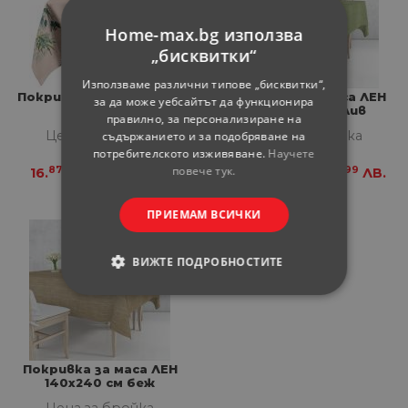
Home-max.bg използва
„бисквитки“
Използваме различни типове „бисквитки“,
Покривка Love 140x240
Покривка за маса ЛЕН
за да може уебсайтът да функционира
см
140х240 см олив
правилно, за персонализиране на
Цена за бройка
Цена за бройка
съдържанието и за подобряване на
потребителското изживяване.
Научете
повече тук.
87
99
89
99
16.
€
32.
ЛВ.
17.
€
34.
ЛВ.
ПРИЕМАМ ВСИЧКИ
ВИЖТЕ ПОДРОБНОСТИТЕ
СТРОГО НЕОБХОДИМИ
СТАТИСТИЧЕСКИ
Покривка за маса ЛЕН
140х240 см беж
МАРКЕТИНГOВИ