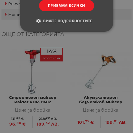
Регулиране на оборотите
Да
ПРИЕМАМ ВСИЧКИ
Нетно тегло
4 кг
ВИЖТЕ ПОДРОБНОСТИТЕ
ОЩЕ ОТ КАТЕГОРИЯТА
СТРОГО НЕОБХОДИМИ
СТАТИСТИЧЕСКИ
14%
отстъпка
МАРКЕТИНГOВИ
ФУНКЦИОНАЛНИ
НЕКЛАСИФИЦИРАНИ
Строителен миксер
Акумулаторен
Raider RDP-HM12
безчетков миксер
Villager FUSE VEM 1220
Цена за бройка
Цена за бройка
Solo
Строго необходими
Статистически
97
99
111.
€
218.
ЛВ.
75
01
101.
€
199.
ЛВ.
80
32
96.
€
189.
ЛВ.
Маркетингoви
Функционални