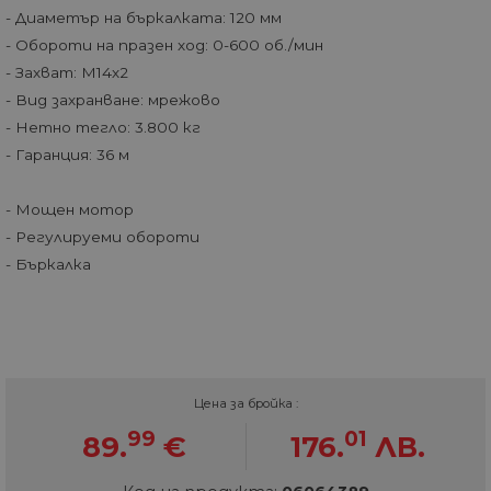
- Диаметър на бъркалката: 120 мм
- Обороти на празен ход: 0-600 об./мин
- Захват: M14х2
- Вид захранване: мрежово
- Нетно тегло: 3.800 кг
- Гаранция: 36 м
- Мощен мотор
- Регулируеми обороти
- Бъркалка
Цена за бройка :
99
01
89.
€
176.
ЛВ.