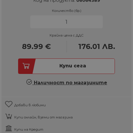
Код на продукта:
06064389
Количество (бр.)
Крайна цена с ДДС
89.99
€
176.01
ЛВ.
Купи сега
Наличност по магазините
Добави в любими
Купи онлайн, вземи от магазина
Купи на Кредит