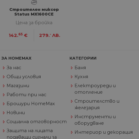
съ
по
Google Privacy Policy
из
Строителен миксер
по
Status MX1600CE
тя
Цена за бройка
вз
със
за
65
-
142.
€
279.
ЛВ.
съ
по
от
ра
по
на
ЗА HOMEMAX
КАТЕГОРИИ
по
ка
За нас
Баня
че
пр
Общи условия
Кухня
се 
бъ
Магазини
Електроуреди и
отопление
CookieScriptConsent
1 година
Та
CookieScript
Работи при нас
се 
www.home-
Строителство и
ус
max.bg
Брошури HomeMax
Net
железария
за
Новини
пр
Инструменти и
за 
Социална отговорност
оборудване
"б
по
Защита на лицата
Интериор и декорация
подаващи сигнали за