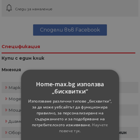
Следи за намаление
Сподели във Facebook
Спецификация
Купи с един клик
Мнения
Home-max.bg използва
Марка
RAIDER
„бисквитки“
Модел
RD-HM07
Използваме различни типове „бисквитки“,
за да може уебсайтът да функционира
Мощност
1200 W
правилно, за персонализиране на
съдържанието и за подобряване на
Диаметър на бъркалката
120 мм
потребителското изживяване.
Научете
повече тук.
Обороти на празен ход
0-600 об./мин