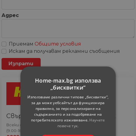
Адрес
Приемам
Общите условия
Искам да получавам рекламни съобщения
Home-max.bg използва
„бисквитки“
Използваме различни типове „бисквитки“,
за да може уебсайтът да функционира
правилно, за персонализиране на
съдържанието и за подобряване на
Свържете се с онлайн сътрудник
потребителското изживяване.
Научете
Всеки ден
повече тук.
(9.00-18.00 часа)