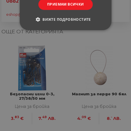
0882 820 410
ПРИЕМАМ ВСИЧКИ
eshop@home-max.bg
ВИЖТЕ ПОДРОБНОСТИТЕ
ОЩЕ ОТ КАТЕГОРИЯТА
СТРОГО НЕОБХОДИМИ
СТАТИСТИЧЕСКИ
МАРКЕТИНГOВИ
ФУНКЦИОНАЛНИ
НЕКЛАСИФИЦИРАНИ
Безопасни игли 0-3,
Магнит за перде 90 бял
27/38/50 мм
Цена за бройка
Цена за бройка
Строго необходими
Статистически
83
49
09
-
3.
€
7.
ЛВ.
4.
€
8.
ЛВ.
Маркетингoви
Функционални