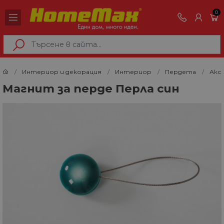
0
Интериор и декорация
Интериор
Пердета
Акс
Магнит за перде Перла син