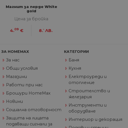
по
Магнит за перде White
Google Privacy Policy
из
gold
по
тя
Цена за бройка
вз
със
за
09
-
4.
€
8.
ЛВ.
съ
по
от
ра
по
ЗА HOMEMAX
КАТЕГОРИИ
на
по
ка
За нас
Баня
че
пр
Общи условия
Кухня
се 
бъ
Магазини
Електроуреди и
отопление
CookieScriptConsent
1 година
Та
CookieScript
Работи при нас
се 
www.home-
Строителство и
ус
max.bg
Брошури HomeMax
Net
железария
за
Новини
пр
Инструменти и
за 
Социална отговорност
оборудване
"б
по
Защита на лицата
Интериор и декорация
подаващи сигнали за
Подови и стенни