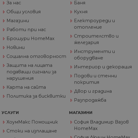
За нас
Баня
G_ENABLED_IDPS
1 година
Изп
Google LLC
1 месец
вл
Общи условия
Кухня
.www.home-
max.bg
Магазини
Електроуреди и
VISITOR_PRIVACY_METADATA
5 месеца
Та
YouTube
отопление
4
из
Работи при нас
.youtube.com
седмици
съ
Строителство и
съ
Брошури HomeMax
по
железария
Google Privacy Policy
из
Новини
по
Инструменти и
тя
Социална отговорност
оборудване
вз
със
Защита на лицата
Интериор и декорация
за
подаващи сигнали за
съ
Подови и стенни
по
нарушения
от
покрития
ра
Карта на сайта
по
Двор и градина
на
Политика за бисквитки
по
Разпродажба
ка
че
пр
УСЛУГИ
МАГАЗИНИ
се 
бъ
ХоумМакс Помощник
София Владимир Вазов
HomeMax
CookieScriptConsent
1 година
Та
CookieScript
Стоки на изплащане
се 
www.home-
София Люлин HomeMax
ус
max.bg