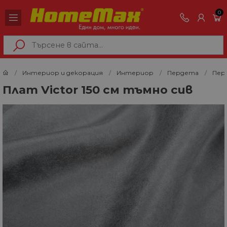
0
Интериор и декорация
Интериор
Пердета
Перд
Плат Victor 150 см тъмно сив