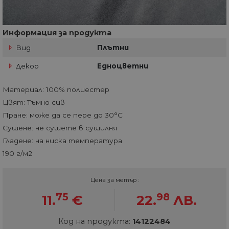
Информация за продукта
Вид
Плътни
Декор
Едноцветни
Материал: 100% полиестер
Цвят: Тъмно сив
Пране: може да се пере до 30°C
Сушене: не сушете в сушилня
Гладене: на ниска температура
190 г/м2
Цена за метър :
75
98
11.
€
22.
ЛВ.
Код на продукта:
14122484