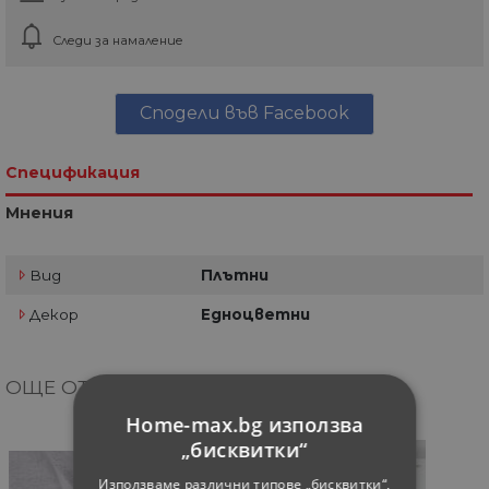
Следи за намаление
Сподели във Facebook
Спецификация
Мнения
Вид
Плътни
Декор
Едноцветни
ОЩЕ ОТ КАТЕГОРИЯТА
Home-max.bg използва
„бисквитки“
Използваме различни типове „бисквитки“,