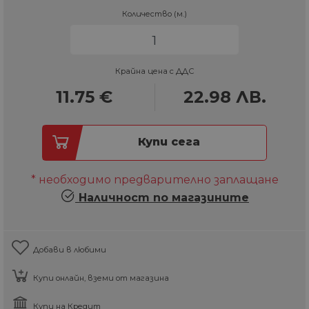
Количество (м.)
Крайна цена с ДДС
11.75
€
22.98
ЛВ.
Купи сега
* необходимо предварително заплащане
Наличност по магазините
Добави в любими
Купи онлайн, вземи от магазина
Купи на Кредит