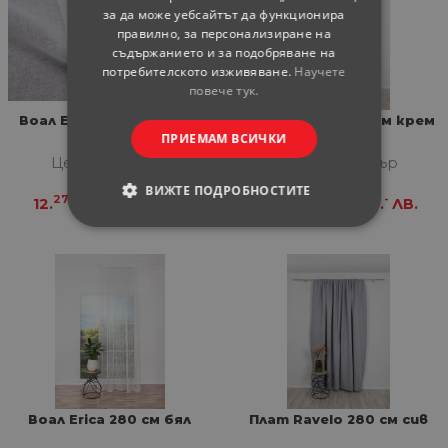
за да може уебсайтът да функционира
правилно, за персонализиране на
съдържанието и за подобряване на
потребителското изживяване.
Научете
повече тук.
Воал Enigma 280 см бял
Плат Ravelo 280 см крем
ПРИЕМАМ ВСИЧКИ
Цена за метър
Цена за метър
ВИЖТЕ ПОДРОБНОСТИТЕ
27
-
78
-
12.
€
24.
ЛВ.
12.
€
25.
ЛВ.
СТРОГО НЕОБХОДИМИ
СТАТИСТИЧЕСКИ
МАРКЕТИНГOВИ
ФУНКЦИОНАЛНИ
Воал Erica 280 см бял
Плат Ravelo 280 см сив
НЕКЛАСИФИЦИРАНИ