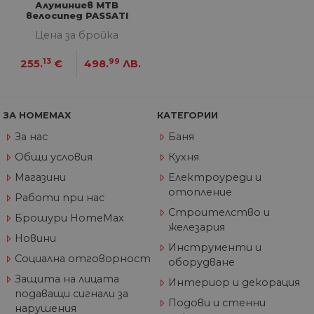
по
Алуминиев MTB
Google Privacy Policy
из
велосипед PASSATI
по
ROWAN 26'' 21 ск.
тя
Цена за бройка
вз
със
13
99
за
255.
€
498.
ЛВ.
съ
по
от
ра
по
ЗА HOMEMAX
КАТЕГОРИИ
на
по
За нас
Баня
ка
че
Общи условия
Кухня
пр
се 
Магазини
Електроуреди и
бъ
отопление
Работи при нас
CookieScriptConsent
1 година
Та
CookieScript
се 
www.home-
Строителство и
Брошури HomeMax
ус
max.bg
железария
Net
Новини
за
Инструменти и
пр
Социална отговорност
за 
оборудване
"б
Защита на лицата
по
Интериор и декорация
подаващи сигнали за
Подови и стенни
нарушения