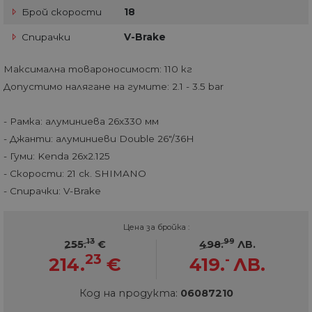
Брой скорости
18
Спирачки
V-Brake
Максимална товароносимост: 110 кг
Допустимо налягане на гумите: 2.1 - 3.5 bar
- Рамка: алуминиева 26х330 мм
- Джанти: алуминиеви Double 26"/36H
- Гуми: Kenda 26x2.125
- Скорости: 21 ск. SHIMANO
- Спирачки: V-Brake
Цена за бройка :
13
99
255.
€
498.
ЛВ.
23
-
214.
€
419.
ЛВ.
Код на продукта:
06087210