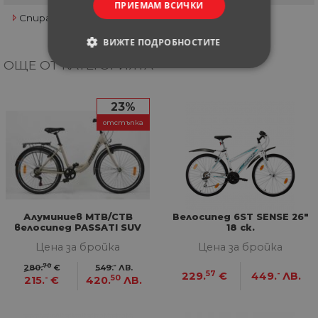
ПРИЕМАМ ВСИЧКИ
Спирачки
V-Brake
ВИЖТЕ ПОДРОБНОСТИТЕ
ОЩЕ ОТ КАТЕГОРИЯТА
СТРОГО НЕОБХОДИМИ
23%
СТАТИСТИЧЕСКИ
отстъпка
МАРКЕТИНГOВИ
ФУНКЦИОНАЛНИ
НЕКЛАСИФИЦИРАНИ
Алуминиев MTB/CTB
Велосипед 6ST SENSE 26"
велосипед PASSATI SUV
18 ск.
RETROHROM 26'' 6 ск.
Цена за бройка
Цена за бройка
70
-
280.
€
549.
ЛВ.
Строго необходими
Статистически
57
-
229.
€
449.
ЛВ.
-
50
215.
€
420.
ЛВ.
Маркетингoви
Функционални
Некласифицирани