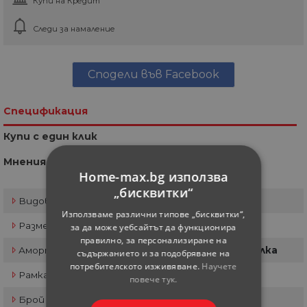
Купи на Кредит
Следи за намаление
Сподели във Facebook
Спецификация
Купи с един клик
Мнения
Home-max.bg използва
„бисквитки“
Видове
MTB
Използваме различни типове „бисквитки“,
Размер гуми
26"
за да може уебсайтът да функционира
правилно, за персонализиране на
Амортисьори
Предна амортисьорна вилка
съдържанието и за подобряване на
потребителското изживяване.
Научете
Рамка
Алуминиева
повече тук.
Брой скорости
18