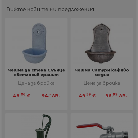
Вижте новите ни предложения
Чешма за стена Слънце
Чешма Сатурн кафяво
светлосив гранит
медна
Цена за бройка
Цена за бройка
06
-
59
99
48.
€
94.
ЛВ.
49.
€
96.
ЛВ.