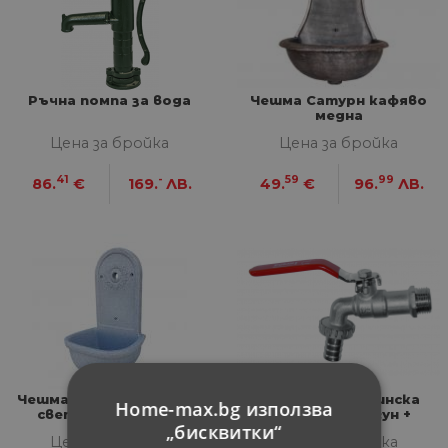
Ръчна помпа за вода
Чешма Сатурн кафяво
медна
Цена за бройка
Цена за бройка
41
-
59
99
86.
€
169.
ЛВ.
49.
€
96.
ЛВ.
Чешма за стена Слънце
Кранче за градинска
Home-max.bg използва
светлосив гранит
чешма 3/4" чугун +
„бисквитки“
конектор
Цена за бройка
Цена за бройка