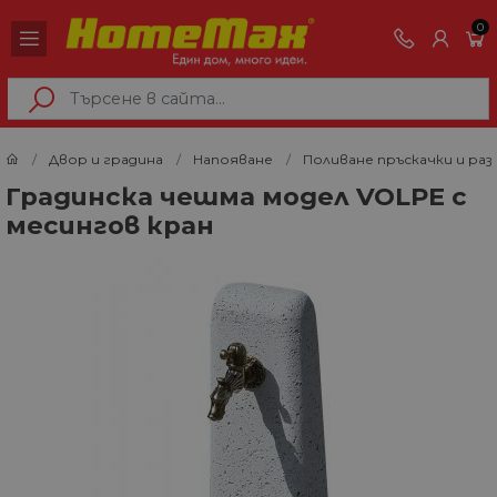
0
Двор и градина
Напояване
Поливане пръскачки и раз
Градинска чешма модел VOLPE с
месингов кран