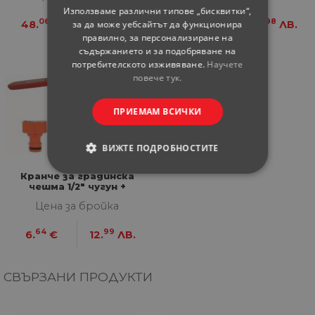
Използваме различни типове „бисквитки“,
06
-
66
98
за да може уебсайтът да функционира
48.
€
94.
ЛВ.
7.
€
14.
ЛВ.
правилно, за персонализиране на
съдържанието и за подобряване на
потребителското изживяване.
Научете
повече тук.
ПРИЕМАМ ВСИЧКИ
ВИЖТЕ ПОДРОБНОСТИТЕ
Кранче за градинска
СТРОГО НЕОБХОДИМИ
чешма 1/2" чугун +
конектор
Цена за бройка
СТАТИСТИЧЕСКИ
64
99
6.
€
12.
ЛВ.
МАРКЕТИНГOВИ
СВЪРЗАНИ ПРОДУКТИ
ФУНКЦИОНАЛНИ
НЕКЛАСИФИЦИРАНИ