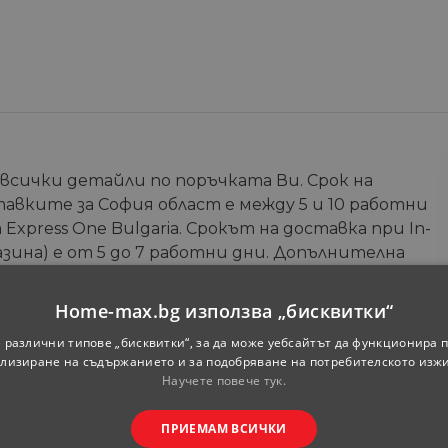
 всички детайли по поръчката Ви. Срок на
тавките за София област е между 5 и 10 работни
Express One Bulgaria. Срокът на доставка при In-
зина) е от 5 до 7 работни дни. Допълнителна
те на онлайн магазина.
Home-max.bg използва „бисквитки“
Телефон
*
 различни типове „бисквитки“, за да може уебсайтът да функционира п
лизиране на съдържанието и за подобряване на потребителското изж
Научете повече тук.
ПРИЕМАМ ВСИЧКИ