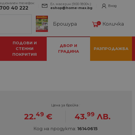
ационален телефон:
Ел. магазин (9:00-18:00ч.):
Вход
700 40 222
eshop@home-max.bg
Брошура
Количка
0
ПОДОВИ И
ДВОР И
СТЕННИ
РАЗПРОДАЖБА
ГРАДИНА
ПОКРИТИЯ
Цена за бройка :
49
99
22.
€
43.
ЛВ.
Код на продукта:
16140615