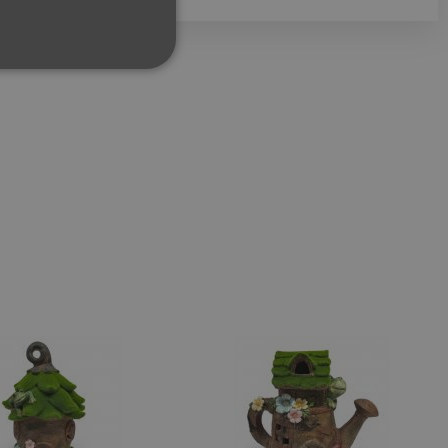
ФУНКЦИОНАЛНИ
сифицирани
изане и управление на
между хората и ботовете.
лидни отчети за