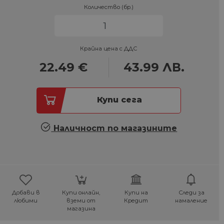
Количество (бр.)
Крайна цена с ДДС
22.49
€
43.99
ЛВ.
Купи сега
Наличност по магазините
Добави в
Купи онлайн,
Купи на
Следи за
любими
вземи от
Кредит
намаление
магазина