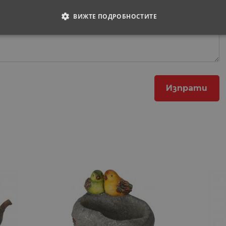
ВИЖТЕ ПОДРОБНОСТИТЕ
ОДИМИ
СТАТИСТИЧЕСКИ
МАРКЕТИНГOВИ
РАНИ
обходими
Статистически
Маркетингoви
Функционални
Некла
витки позволяват основната функционалност на уебсайта, като потребителско вл
е да се използва правилно без строго необходими бисквитки.
Доставчик
/
Валиден
Описание
Домейн
до
29
Тази бисквитка се използва за разграничаване 
Cloudflare
минути
Това е от полза за уебсайта, за да се правят ва
Inc.
57
използването на техния уебсайт.
.onesignal.com
секунди
1 година
Използва се за влизане с Google
Google LLC
1 месец
.www.home-
max.bg