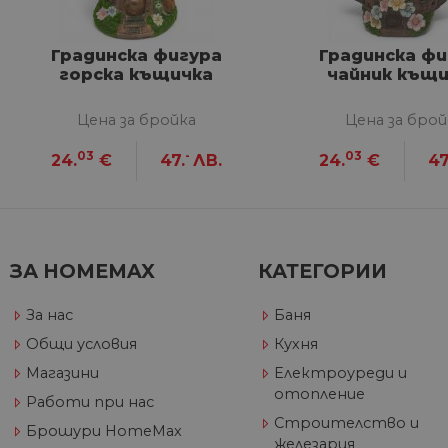
VISITOR_PRIVACY_METAD
Google Privacy Poli
Градинска фигура
Градинска фи
горска къщичка
чайник къщ
CookieScriptConsent
Цена за бройка
Цена за брой
03
-
03
24.
€
47.
ЛВ.
24.
€
47
Име
Дост
Име
Име
__Secure-ROLLOUT_TOKE
/
До
До
Име
До
__utmb
GeneralAppGenSession
Goog
ЗА HOMEMAX
КАТЕГОРИИ
YSC
LLC
Go
.hom
.y
max.
За нас
Баня
VISITOR_INFO1_LIVE
Go
.y
Общи условия
Кухня
Магазини
Електроуреди и
_ga_32J9YV418P
.hom
отопление
IDE
Go
Работи при нас
max.
.do
Строителство и
Брошури HomeMax
__utmc
Goog
железария