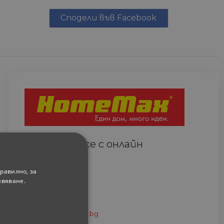
Сподели във Facebook
Свържете се с онлайн
сътрудник
Всеки ден
равилно, за
(9.00-18.00 часа)
ивяване.
0882 820 410
eshop@home-max.bg