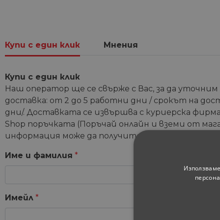
Купи с един клик
Мнения
Купи с един клик
Наш оператор ще се свърже с Вас, за да уточним
доставка: от 2 до 5 работни дни / срокът на дос
дни/. Доставката се извършва с куриерска фирма 
Shop поръчката (Поръчай онлайн и вземи от мага
информация може да получите от координатори
Име и фамилия
*
Използваме
персона
Имейл
*