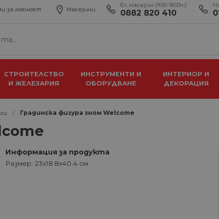
Ел. магазин (9:00-18:00ч.):
Н
и за лоялност
Магазини
0882 820 410
0
СТРОИТЕЛСТВО
ИНСТРУМЕНТИ И
ИНТЕРИОР И
И ЖЕЛЕЗАРИЯ
ОБОРУДВАНЕ
ДЕКОРАЦИЯ
ри
Градинска фигура гном Welcome
lcome
Информация за продукта
Размер: 23x18.8x40.4 см