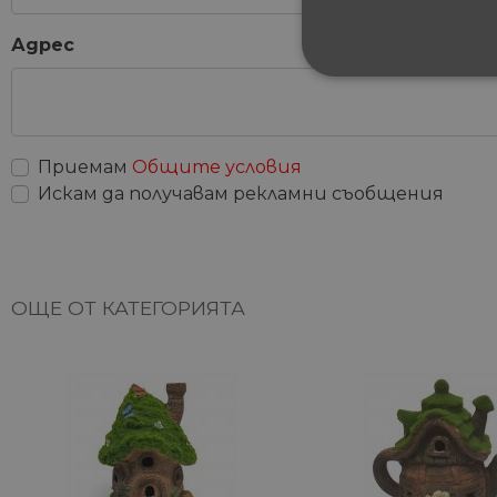
Адрес
СТРОГО НЕОБХ
НЕКЛАСИФИЦИ
Приемам
Общите условия
Искам да получавам рекламни съобщения
Строго не
Строго необходимите биск
акаунта. Уебсайтът не мож
ОЩЕ ОТ КАТЕГОРИЯТА
Име
__cf_bm
G_ENABLED_IDPS