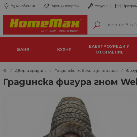
Вдъхновения
Горещи оферти
Услуги
Програм
ЕЛЕКТРОУРЕДИ И
БАНЯ
КУХНЯ
ОТОПЛЕНИЕ
Двор и градина
Градински мебели и декорация
Фигу
Градинска фигура гном We