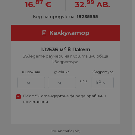
87
99
16.
€
32.
ЛВ.
Код на продукта:
18235555
Калкулатор
2
1.12536 м
в Пакет
Въведете размери на площта или обща
квадратура
широчина
дължина
квадратура
или
Плюс 5% стандартна фира за правилни
помещения
Количество (пк.)