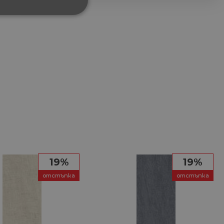
ФУНКЦИОНАЛНИ
сифицирани
изане и управление на
между хората и ботовете.
19%
19%
лидни отчети за
отстъпка
отстъпка
ъгласието на потребителя