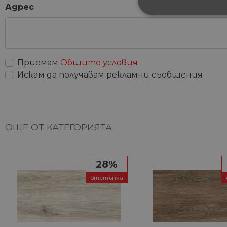
Адрес
СТРОГО НЕОБХ
НЕКЛАСИФИЦИ
Приемам
Общите условия
Искам да получавам рекламни съобщения
Строго не
Строго необходимите биск
акаунта. Уебсайтът не мож
ОЩЕ ОТ КАТЕГОРИЯТА
Име
__cf_bm
28%
отстъпка
G_ENABLED_IDPS
VISITOR_PRIVACY_METAD