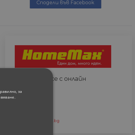
Сподели във Facebook
Свържете се с онлайн
сътрудник
равилно, за
Всеки ден
ивяване.
(9.00-18.00 часа)
0882 820 410
eshop@home-max.bg