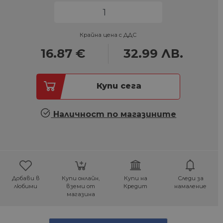
Крайна цена с ДДС
16.87
€
32.99
ЛВ.
Купи сега
Наличност по магазините
Добави в
Купи онлайн,
Купи на
Следи за
любими
вземи от
Кредит
намаление
магазина