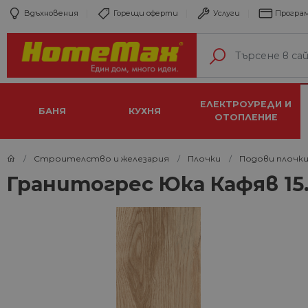
Вдъхновения
Горещи оферти
Услуги
Програм
ЕЛЕКТРОУРЕДИ И
БАНЯ
КУХНЯ
ОТОПЛЕНИЕ
Строителство и железария
Плочки
Подови плочк
Гранитогрес Юка Кафяв 15.