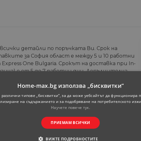
 всички детайли по поръчката Ви. Срок на
тавките за София област е между 5 и 10 работни
Express One Bulgaria. Срокът на доставка при In-
зина) е от 5 до 7 работни дни. Допълнителна
те на онлайн магазина.
Home-max.bg използва „бисквитки“
Телефон
*
 различни типове „бисквитки“, за да може уебсайтът да функционира п
лизиране на съдържанието и за подобряване на потребителското изж
Научете повече тук.
ПРИЕМАМ ВСИЧКИ
ВИЖТЕ ПОДРОБНОСТИТЕ