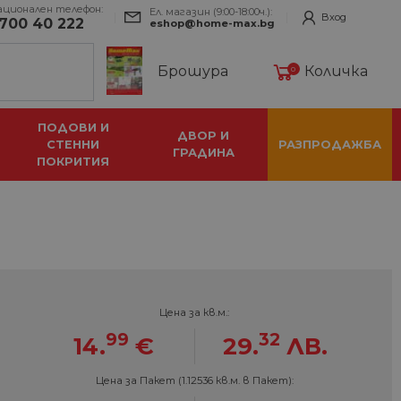
ационален телефон:
Ел. магазин (9:00-18:00ч.):
Вход
700 40 222
eshop@home-max.bg
Брошура
Количка
0
ПОДОВИ И
ДВОР И
СТЕННИ
РАЗПРОДАЖБА
ГРАДИНА
ПОКРИТИЯ
Цена за кв.м.:
99
32
14.
€
29.
ЛВ.
Цена за Пакет (1.12536 кв.м. в Пакет):