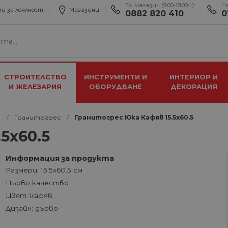
Ел. магазин (9:00-18:00ч.):
Н
и за лоялност
Магазини
0882 820 410
0
СТРОИТЕЛСТВО
ИНСТРУМЕНТИ И
ИНТЕРИОР И
И ЖЕЛЕЗАРИЯ
ОБОРУДВАНЕ
ДЕКОРАЦИЯ
и
Гранитогрес
Гранитогрес Юка Кафяв 15.5x60.5
5x60.5
Информация за продукта
Размери: 15.5х60.5 см
Първо качество
Цвят: кафяв
Дизайн: дърво