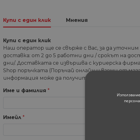
Купи с един клик
Мнения
Купи с един клик
Наш оператор ще се свърже с Вас, за да уточним
доставка: от 2 до 5 работни дни / срокът на дос
дни/. Доставката се извършва с куриерска фирма 
Shop поръчката (Поръчай онлайн и вземи от мага
информация може да получите от координатори
Име и фамилия
*
Използваме
персона
Имейл
*