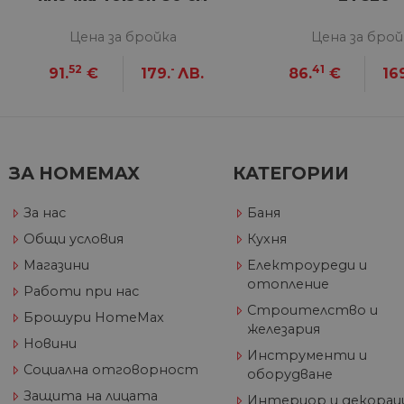
_fbp
Me
Цена за бройка
Цена за брой
Inc
.h
52
-
41
91.
€
179.
ЛВ.
86.
€
16
_gcl_au
Go
__utmz
Goog
.h
LLC
.hom
max.
ЗА HOMEMAX
КАТЕГОРИИ
_gid
Goog
LLC
За нас
Баня
.hom
max.
Общи условия
Кухня
_gat_UA-
.hom
Магазини
Електроуреди и
60811516-1
max.
отопление
Работи при нас
Строителство и
Брошури HomeMax
железария
_ga_J9P1896266
.hom
Новини
max.
Инструменти и
Социална отговорност
оборудване
_ga
Goog
LLC
Защита на лицата
Интериор и декорац
.hom