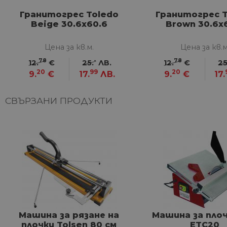
Google Privacy Poli
Гранитогрес Toledo
Гранитогрес T
Beige 30.6x60.6
Brown 30.6x
CookieScriptConsent
Цена за кв.м.
Цена за кв.м
78
-
78
12.
€
25.
ЛВ.
12.
€
25
20
99
20
9.
€
17.
ЛВ.
9.
€
17.
Име
Дост
Име
Име
__Secure-ROLLOUT_TOKE
/
До
До
СВЪРЗАНИ ПРОДУКТИ
Име
До
__utmb
GeneralAppGenSession
Goog
YSC
LLC
Go
.hom
.y
max.
VISITOR_INFO1_LIVE
Go
.y
_ga_32J9YV418P
.hom
IDE
Go
max.
.do
__utmc
Goog
LLC
test_cookie
Go
Машина за рязане на
Машина за плоч
.hom
.do
max.
плочки Tolsen 80 см
ETC20